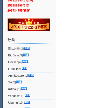
158926355[5号] 满
251989396[6号]
203734755[资深]
分类
默认分类
[3]
BigData
[3]
Docker
[4]
Linux
[45]
Architecture
[1]
SA
[2]
rrdtool
[1]
Windows
[2]
Ubuntu
[10]