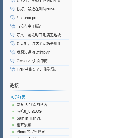
刘老师，按照上述说明配置...
你好，最近在测试kube...
# source pro...
有没有电子版？
好文！前段时间刚搞定这块...
刘天斯，你这个网站是用什...
我想知道 在运行pyth...
OMserver页面中的...
LZ的书我买了，我觉得s...
链接
同事好友
蒙其·B·宾森的博客
嘻嘻9_9 BLOG
Sam in Tianya
粗苶淡饭
Vimer的程序世界