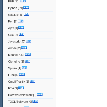
PHP
[11]
Python
[39]
saltstack
[1]
Perl
[2]
Ajax
[3]
CSS
[2]
Javascript
[6]
Adode
[2]
MooseFS
[3]
Cfengine
[2]
Splunk
[1]
Func
[6]
Qmail/Postfix
[2]
RSA
[3]
Hardware/Network
[1]
TOOL/Software
[0]