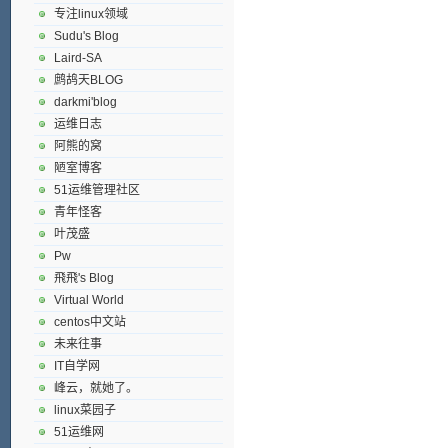
专注linux领域
Sudu's Blog
Laird-SA
鹧鸪天BLOG
darkmi'blog
运维日志
阿熊的窝
陋室博客
51运维管理社区
青年怪客
叶茂盛
Pw
飛飛's Blog
Virtual World
centos中文站
未来往事
IT自学网
峰云，就她了。
linux菜园子
51运维网