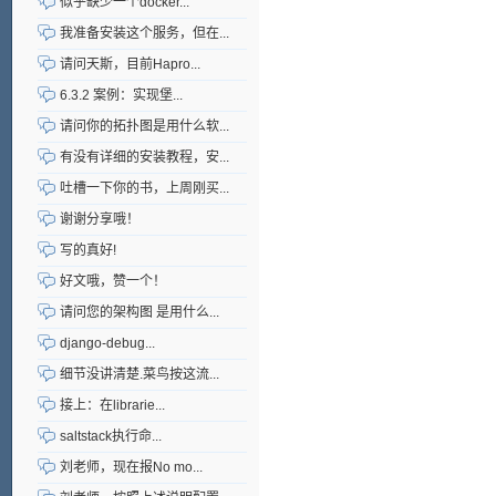
似乎缺少一个docker...
我准备安装这个服务，但在...
请问天斯，目前Hapro...
6.3.2 案例：实现堡...
请问你的拓扑图是用什么软...
有没有详细的安装教程，安...
吐槽一下你的书，上周刚买...
谢谢分享哦！
写的真好!
好文哦，赞一个！
请问您的架构图 是用什么...
django-debug...
细节没讲清楚.菜鸟按这流...
接上：在librarie...
saltstack执行命...
刘老师，现在报No mo...