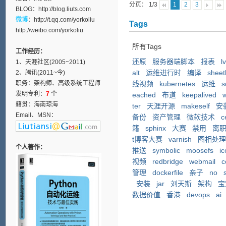
分页： 1/3
1
2
3
BLOG：
http://blog.liuts.com
微博
：
http://t.qq.com/yorkoliu
Tags
http://weibo.com/yorkoliu
所有Tags
工作经历：
还原
服务器端脚本
报表
l
1、天涯社区(2005~2011)
alt
运维进行时
编译
sheet
2、腾讯(2011~今)
职务：架构师、高级系统工程师
线视频
kubernetes
运维
s
发明专利：
7
个
eached
布道
keepalived
籍贯：海南琼海
ter
天涯开源
makeself
安
Email、MSN：
备份
资产管理
微软技术
c
籍
sphinx
大赛
禁用
离
t博客大赛
varnish
图相处理
个人著作：
推送
symbolic
moosefs
i
视频
redbridge
webmail
c
管理
dockerfile
亲子
no
安装
jar
刘天斯
架构
宝
数据价值
香港
devops
ai