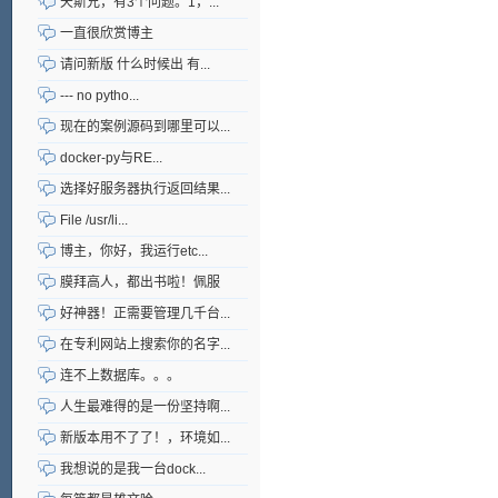
天斯兄，有3个问题。1，...
一直很欣赏博主
请问新版 什么时候出 有...
--- no pytho...
现在的案例源码到哪里可以...
docker-py与RE...
选择好服务器执行返回结果...
File /usr/li...
博主，你好，我运行etc...
膜拜高人，都出书啦！佩服
好神器！正需要管理几千台...
在专利网站上搜索你的名字...
连不上数据库。。。
人生最难得的是一份坚持啊...
新版本用不了了！，环境如...
我想说的是我一台dock...