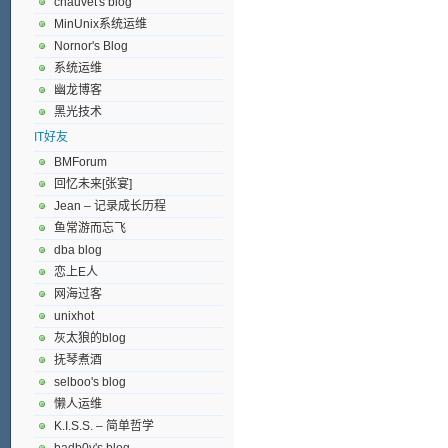
chauvet's blog
MinUnix系统运维
Nornor's Blog
系统运维
幽龙博客
黑光技术
IT好友
BMForum
回忆未来[张宴]
Jean – 记录成长历程
鱼常游而忘飞
dba blog
恋上E人
网海过客
unixhot
灰太狼的blog
抚琴煮酒
selboo's blog
懒人运维
K.I.S.S. – 简单哲学
badb0y's blog