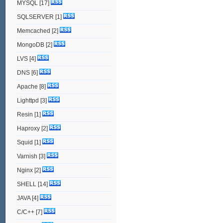
MYSQL
[17]
SQLSERVER
[1]
Memcached
[2]
MongoDB
[2]
LVS
[4]
DNS
[6]
Apache
[8]
Lighttpd
[3]
Resin
[1]
Haproxy
[2]
Squid
[1]
Varnish
[3]
Nginx
[2]
SHELL
[14]
JAVA
[4]
C/C++
[7]