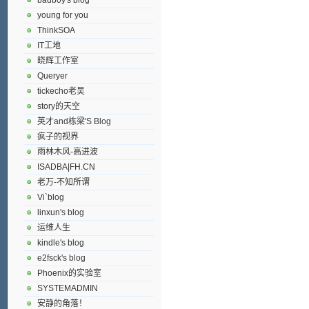
young for you
ThinkSOA
IT工地
晓辉工作室
Queryer
tickecho老吴
story的天空
英才and栋梁'S Blog
疯子的视界
雨林木风-高进波
ISADBA|FH.CN
老万-不知所谓
Vi`blog
linxun's blog
运维人生
kindle's blog
e2fsck's blog
Phoenix的实验室
SYSTEMADMIN
安静的角落！