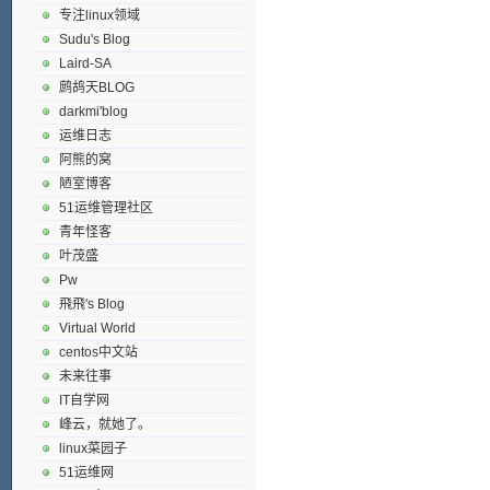
专注linux领域
Sudu's Blog
Laird-SA
鹧鸪天BLOG
darkmi'blog
运维日志
阿熊的窝
陋室博客
51运维管理社区
青年怪客
叶茂盛
Pw
飛飛's Blog
Virtual World
centos中文站
未来往事
IT自学网
峰云，就她了。
linux菜园子
51运维网