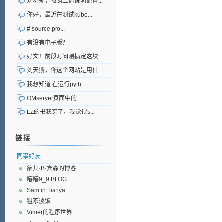
刘老师，按照上述说明配置...
你好，最近在测试kube...
# source pro...
有没有电子版？
好文！前段时间刚搞定这块...
刘天斯，你这个网站是用什...
我想知道 在运行pyth...
OMserver页面中的...
LZ的书我买了，我觉得s...
链接
同事好友
蒙其·B·宾森的博客
嘻嘻9_9 BLOG
Sam in Tianya
粗苶淡饭
Vimer的程序世界