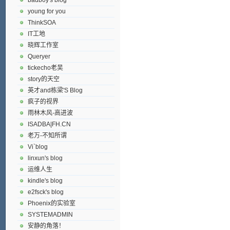
young for you
ThinkSOA
IT工地
晓辉工作室
Queryer
tickecho老吴
story的天空
英才and栋梁'S Blog
疯子的视界
雨林木风-高进波
ISADBA|FH.CN
老万-不知所谓
Vi`blog
linxun's blog
运维人生
kindle's blog
e2fsck's blog
Phoenix的实验室
SYSTEMADMIN
安静的角落！