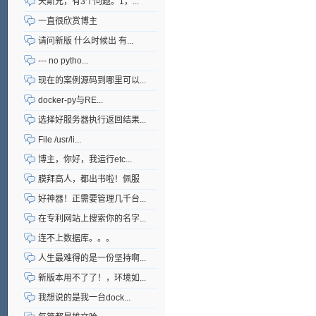
天斯兄，有3个问题。1，...
一直很欣赏博主
请问新版 什么时候出 有...
--- no pytho...
现在的案例源码到哪里可以...
docker-py与RE...
选择好服务器执行返回结果...
File /usr/li...
博主，你好，我运行etc...
膜拜高人，都出书啦！佩服
好神器！正需要管理几千台...
在专利网站上搜索你的名字...
连不上数据库。。。
人生最难得的是一份坚持啊...
新版本用不了了！，环境如...
我想说的是我一台dock...