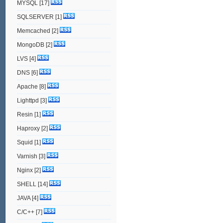
MYSQL
[17]
SQLSERVER
[1]
Memcached
[2]
MongoDB
[2]
LVS
[4]
DNS
[6]
Apache
[8]
Lighttpd
[3]
Resin
[1]
Haproxy
[2]
Squid
[1]
Varnish
[3]
Nginx
[2]
SHELL
[14]
JAVA
[4]
C/C++
[7]