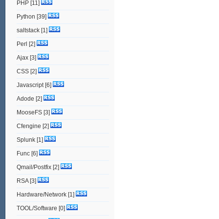
PHP
[11]
Python
[39]
saltstack
[1]
Perl
[2]
Ajax
[3]
CSS
[2]
Javascript
[6]
Adode
[2]
MooseFS
[3]
Cfengine
[2]
Splunk
[1]
Func
[6]
Qmail/Postfix
[2]
RSA
[3]
Hardware/Network
[1]
TOOL/Software
[0]