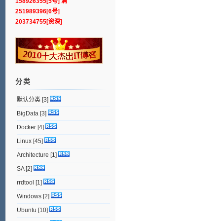
158926355[5号] 满
251989396[6号]
203734755[资深]
分类
默认分类
[3]
BigData
[3]
Docker
[4]
Linux
[45]
Architecture
[1]
SA
[2]
rrdtool
[1]
Windows
[2]
Ubuntu
[10]