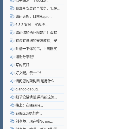
似乎缺少一个docker...
我准备安装这个服务，但在...
请问天斯，目前Hapro...
6.3.2 案例：实现堡...
请问你的拓扑图是用什么软...
有没有详细的安装教程，安...
吐槽一下你的书，上周刚买...
谢谢分享哦！
写的真好!
好文哦，赞一个！
请问您的架构图 是用什么...
django-debug...
细节没讲清楚.菜鸟按这流...
接上：在librarie...
saltstack执行命...
刘老师，现在报No mo...