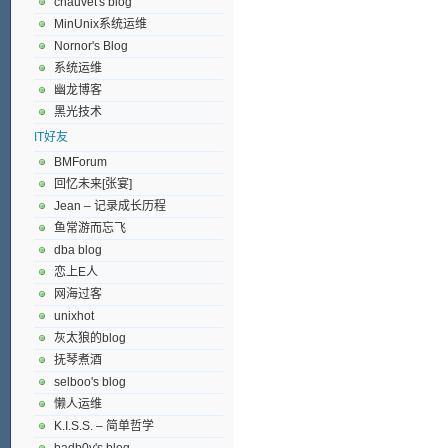
chauvet's blog
MinUnix系统运维
Nornor's Blog
系统运维
幽龙博客
黑光技术
IT好友
BMForum
回忆未来[张宴]
Jean – 记录成长历程
鱼常游而忘飞
dba blog
恋上E人
网海过客
unixhot
灰太狼的blog
抚琴煮酒
selboo's blog
懒人运维
K.I.S.S. – 简单哲学
badb0y's blog