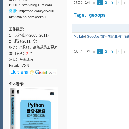
分页： 1/4
1
2
3
4
BLOG：
http://blog.liuts.com
微博
：
http://t.qq.com/yorkoliu
Tags：geoops
http://weibo.com/yorkoliu
工作经历：
1、天涯社区(2005~2011)
[
My Life
]
GeoOps 如何帮企业筑
2、腾讯(2011~今)
职务：架构师、高级系统工程师
分页： 1/4
1
2
3
4
发明专利：
7
个
籍贯：海南琼海
Email、MSN：
个人著作：