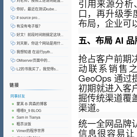
引用来源分析、
刘老师，按照上述说明配置...
口，再升级季
你好，最近在测试kube...
# source pro...
布局，企业可
有没有电子版？
好文！前段时间刚搞定这块...
五、布局 AI
刘天斯，你这个网站是用什...
我想知道 在运行pyth...
抢占客户前期
OMserver页面中的...
动联系销售之
LZ的书我买了，我觉得s...
GeoOps 
初期就进入客
链接
掘传统渠道覆
同事好友
渠道。
蒙其·B·宾森的博客
嘻嘻9_9 BLOG
Sam in Tianya
统一全网品牌
粗苶淡饭
信息很容易让
Vimer的程序世界