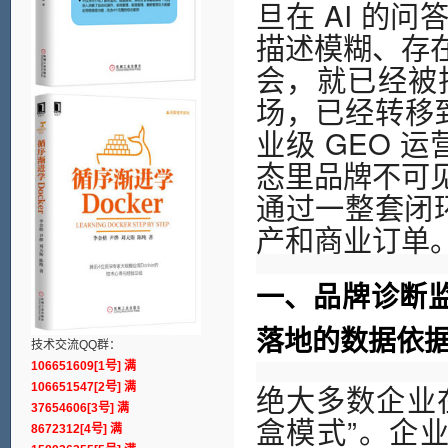
旦在 AI 的
描述模糊、存
会，就已经被
场，已经转移到
业级 GEO 
态里品牌不可
通过一整套闭环
产和商业订单
一、品牌诊断监
落地的数据依
技术交流QQ群：
106651609[1号] 满
绝大多数企业在
106651547[2号] 满
37654606[3号] 满
盒模式”。企业
8672312[4号] 满