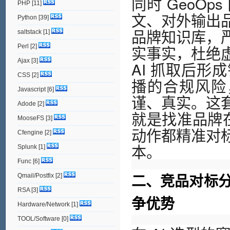
同时 GeoO
PHP
[11]
文、对外输出
Python
[39]
品牌知识库，
saltstack
[1]
实事实，杜绝
Perl
[2]
Ajax
[3]
AI 抓取后
CSS
[2]
播的合规风险
Javascript
[6]
谨、真实。这
Adode
[2]
就是找准品牌在
MooseFS
[3]
动作都精准对
Cfengine
[2]
本。
Splunk
[1]
Func
[6]
二、竞品对标
Qmail/Postfix
[2]
RSA
[3]
争优势
Hardware/Network
[1]
TOOL/Software
[0]