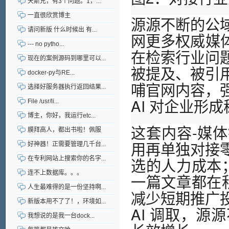
天斯兄，有3个问题。1，...
一直很欣赏博主
源源不断的公
请问新版 什么时候出 有...
网更多权威媒
--- no pytho...
在检索行业问
现在的案例源码到哪里可以...
被提及、被引
docker-py与RE...
哺官网内容，
选择好服务器执行返回结果...
AI 对企业形
File /usr/li...
博主，你好，我运行etc...
这套内容-媒
膜拜高人，都出书啦！佩服
用再单独对接
好神器！正需要管理几千台...
选的人力成本；
在专利网站上搜索你的名字...
连不上数据库。。。
一篇文章都在积
人生最难得的是一份坚持啊...
减少短期推广
新版本用不了了！，环境如...
AI 调取，
我想说的是我一台dock...