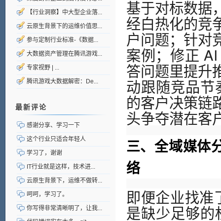
基于对标数据
【行业洞察】中大型企业落...
经白热化的竞
云原生背景下的运维价值思...
户问题；针对
参与定制行业标准-《数据...
案例；修正 A
大数据资产管理在腾讯游戏...
答问题里提升
专家视野 | ...
动跟随竞品节
腾讯游戏大数据解密：De...
的客户决策链
最新评论
头争夺潜在客
感谢分享、学习一下
这个行业只适合年轻人
三、全域媒体分
学习了，谢谢
络
IT行业就是这样，技术进...
云原生背景下，运维不做转...
即便企业找准了
呵呵，学习了。
是缺少足够的
你写得非常清晰明了，让我...