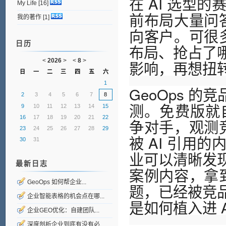
在 AI 选型
My Life
[16]
前布局大量问答
我的著作
[1]
向客户。可很多
日历
布局、抢占了
影响，再想扭
<
2026
>
<
8
>
日
一
二
三
四
五
六
1
GeoOps 
2
3
4
5
6
7
8
测。免费版就
9
10
11
12
13
14
15
16
17
18
19
20
21
22
争对手，观测竞
23
24
25
26
27
28
29
被 AI 引用
30
31
业可以清晰发
最新日志
案例内容，拿到
GeoOps 如何帮企业...
题，已经被竞
企业智能表格的机会点在哪...
是如何植入进 
企业GEO优化：自建团队...
深度剖析企业到底有没有必...