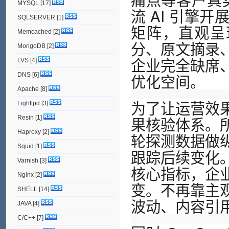
MYSQL
[17]
流 AI 引擎
SQLSERVER
[1]
矩阵，直观呈
Memcached
[2]
分、原文摘录
MongoDB
[2]
企业完全缺席
LVS
[4]
优化空间。
DNS
[6]
Apache
[8]
为了让运营效
Lighttpd
[3]
果核验体系。
Resin
[1]
Haproxy
[2]
轮探测数据做
Squid
[1]
跟踪后续变化
Varnish
[3]
核心指标，企
Nginx
[2]
变。不再靠主
SHELL
[14]
波动、内容引
JAVA
[4]
C/C++
[7]