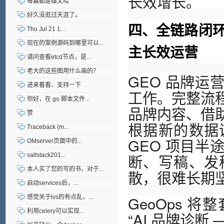
长效增长。
每篇都是雄文哈
好久没逛过天涯了。
四、全链路闭
Thu Jul 21 1...
现在的案例源码到哪里可以...
主长效运营
请问查看etcd节点，是...
老大的这些图用什么画的？
GEO 品牌
进来看看、支持一下
工作。完整流
你好，在 go 脚本文件...
品牌内容、借
赞
根据新的数据
Traceback (m...
GEO 项目
OMserver页面中的...
断、写稿、发
saltstack201...
本人买了您的写的书，对于...
散，很难长期
启动services后，...
GeoOps 
感觉关于lvs的有点乱，...
利用celery可以实现...
“AI 品牌诊断