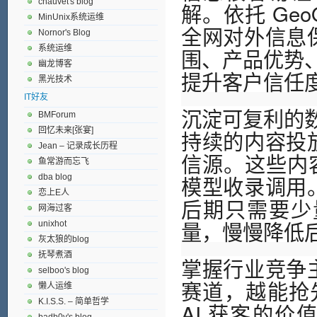
chauvet's blog
解。依托 Ge
MinUnix系统运维
全网对外信息保
Nornor's Blog
围、产品优势
系统运维
幽龙博客
提升客户信任
黑光技术
IT好友
沉淀可复利的
BMForum
持续的内容投放
回忆未来[张宴]
Jean – 记录成长历程
信源。这些内
鱼常游而忘飞
模型收录调用。
dba blog
恋上E人
后期只需要少
网海过客
量，慢慢降低
unixhot
灰太狼的blog
抚琴煮酒
掌握行业竞争主
selboo's blog
赛道，越能抢
懒人运维
K.I.S.S. – 简单哲学
AI 获客的价
badb0y's blog