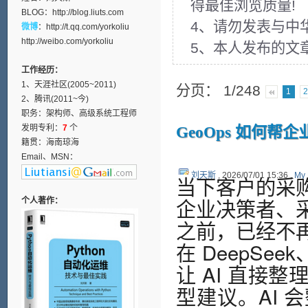
得最佳浏览质量!
BLOG：
http://blog.liuts.com
4、请勿发表与中
微博
：
http://t.qq.com/yorkoliu
http://weibo.com/yorkoliu
5、本人发布的文
工作经历：
1、天涯社区(2005~2011)
分页： 1/248
1
2、腾讯(2011~今)
职务：架构师、高级系统工程师
发明专利：
7
个
GeoOps 如何
籍贯：海南琼海
Email、MSN：
刘天斯
, 2026/07/01 15:36 ,
My 
当下客户的采
企业决策者、
个人著作：
之前，已经不
在 DeepSee
让 AI 直接
型建议。AI