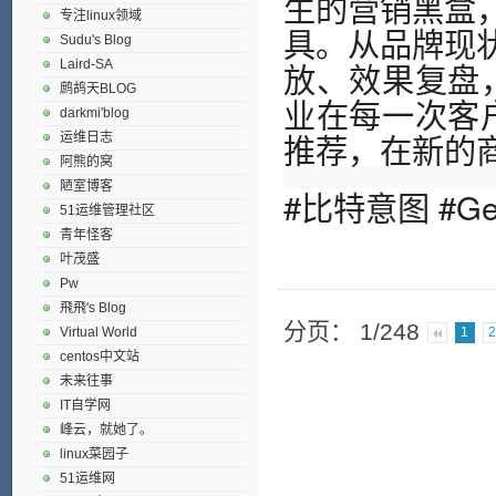
生的营销黑盒
专注linux领域
具。从品牌现
Sudu's Blog
放、效果复盘，
Laird-SA
鹧鸪天BLOG
业在每一次客户
darkmi'blog
推荐，在新的
运维日志
阿熊的窝
陋室博客
#比特意图 #Ge
51运维管理社区
青年怪客
叶茂盛
Pw
飛飛's Blog
分页： 1/248
Virtual World
1
centos中文站
未来往事
IT自学网
峰云，就她了。
linux菜园子
51运维网