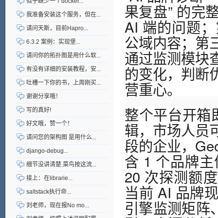
似乎缺少一个docker...
果复盘” 的
我准备安装这个服务，但在...
AI 端的问
请问天斯，目前Hapro...
公域内容；第
6.3.2 案例：实现堡...
通过监测模块
请问你的拓扑图是用什么软...
的变化，判断
有没有详细的安装教程，安...
营重心。
吐槽一下你的书，上周刚买...
谢谢分享哦！
整个平台开箱即
写的真好!
辑，市场人员
好文哦，赞一个！
请问您的架构图 是用什么...
段的企业，Ge
django-debug...
含 1 个品牌主
细节没讲清楚.菜鸟按这流...
20 次探测额
接上：在librarie...
当前 AI 品
saltstack执行命...
引擎监测矩阵、
刘老师，现在报No mo...