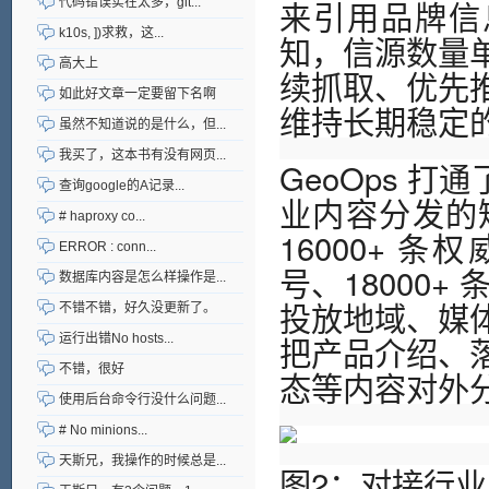
来引用品牌信
代码错误实在太多，git...
k10s, ])求救，这...
知，信源数量
高大上
续抓取、优先
如此好文章一定要留下名啊
维持长期稳定的 
虽然不知道说的是什么，但...
我买了，这本书有没有网页...
GeoOps 打
查询google的A记录...
业内容分发的
# haproxy co...
16000+ 
ERROR : conn...
号、18000
数据库内容是怎么样操作是...
投放地域、媒
不错不错，好久没更新了。
把产品介绍、
运行出错No hosts...
不错，很好
态等内容对外
使用后台命令行没什么问题...
# No minions...
天斯兄，我操作的时候总是...
图2：对接行