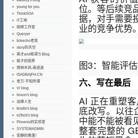
位。等后续竞
young for you
据，对手需要
ThinkSOA
IT工地
业的竞争优势
晓辉工作室
Queryer
tickecho老吴
story的天空
英才and栋梁'S Blog
图3：智能评
疯子的视界
雨林木风-高进波
ISADBA|FH.CN
六、写在最后
老万-不知所谓
Vi`blog
linxun's blog
AI 正在重
运维人生
底改写。以往企
kindle's blog
e2fsck's blog
中能不能被看见
Phoenix的实验室
整套完整的 G
SYSTEMADMIN
安静的角落！