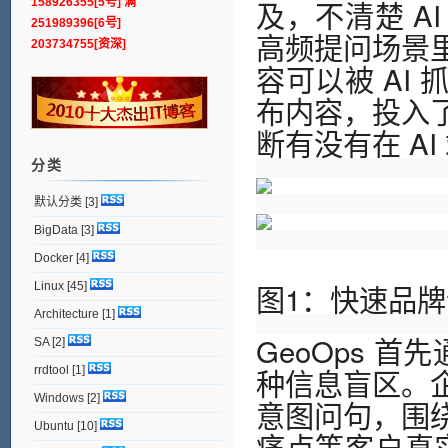
及，不清楚 A
158926355[5号] 满
251989396[6号]
高频提问场景
203734755[资深]
容可以被 AI
布内容，投入
断有没有在 A
分类
默认分类
[3]
BigData
[3]
Docker
[4]
图1：快速品
Linux
[45]
Architecture
[1]
GeoOps 
SA
[2]
种信息盲区。
rrdtool
[1]
Windows
[2]
意图问句，围
Ubuntu
[10]
痛点等客户真实