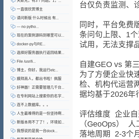
天斯兄，有3个问题。1，...
台仅负责监测、
一直很欣赏博主
请问新版 什么时候出 有...
同时，平台免费版
--- no pytho...
条问句上限、1
现在的案例源码到哪里可以...
试用，无法支撑
docker-py与RE...
选择好服务器执行返回结果...
File /usr/li...
自建GEO vs 
博主，你好，我运行etc...
为了方便企业快
膜拜高人，都出书啦！佩服
检、机构代运营
好神器！正需要管理几千台...
据均基于2026
在专利网站上搜索你的名字...
连不上数据库。。。
评估维度
企业自
人生最难得的是一份坚持啊...
（GeoOps）
人
新版本用不了了！，环境如...
我想说的是我一台dock...
落地周期
2-3