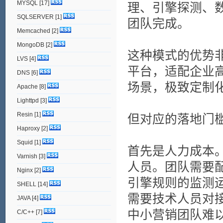
MYSQL
[17]
理、引擎探测、
SQLSERVER
[1]
团队完成。
Memcached
[2]
MongoDB
[2]
这种模式的优势
LVS
[4]
平台，适配企业
DNS
[6]
场景，极致定制
Apache
[8]
Lighttpd
[3]
Resin
[1]
但对应的落地门
Haproxy
[2]
Squid
[1]
首先是人力成本。
Varnish
[3]
人员。团队需要
Nginx
[2]
引擎规则的监测
SHELL
[14]
需要技术人员对
JAVA
[4]
中小营销团队难
C/C++
[7]