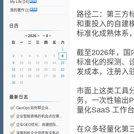
My Life
[16]
我的著作
[1]
路径二：第三方标准
和重投入的自建模
日历
标准化成熟体系
<
2026
>
<
8
>
日
一
二
三
四
五
六
1
截至2026年，
2
3
4
5
6
7
8
标准化的探测、
9
10
11
12
13
14
15
发成本，注册入
16
17
18
19
20
21
22
23
24
25
26
27
28
29
30
31
市面上这类工具
最新日志
务，一次性输出P
量化SaaS 工
GeoOps 如何帮企业...
企业智能表格的机会点在哪...
企业GEO优化：自建团队...
在众多轻量化第
深度剖析企业到底有没有必...