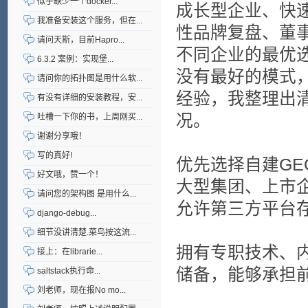
似乎缺少一个docker...
成长型企业、快
我准备安装这个服务，但在...
性品牌复盘、董
请问天斯，目前Hapro...
不同企业的最优
6.3.2 案例：实现堡...
没有最好的模式
请问你的拓扑图是用什么软...
经验，我整理出
有没有详细的安装教程，安...
况。
吐槽一下你的书，上周刚买...
谢谢分享哦！
写的真好!
优先选择自建GE
好文哦，赞一个！
大型集团、上市
请问您的架构图 是用什么...
允许第三方平台
django-debug...
细节没讲清楚.菜鸟按这流...
拥有专职技术、
接上：在librarie...
储备，能够承担前
saltstack执行命...
刘老师，现在报No mo...