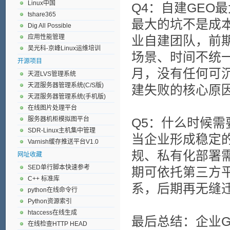
Linux中国
Q4：自建GEO
tshare365
最大的坑不是成
Dig All Possible
应用性能管理
业自建团队，前
吴光科-京峰Linux运维培训
场景、时间不统
开源项目
月，没有任何可
天涯LVS管理系统
天涯服务器管理系统(C/S版)
建失败的核心原
天涯服务器管理系统(手机版)
在线图片处理平台
服务器机柜模拟图平台
Q5：什么时候
SDR-Linux主机集中管理
当企业形成稳定
Varnish缓存推送平台V1.0
规、私有化部署
网址收藏
SED单行脚本快速参考
期可依托第三方
C++ 标准库
系，后期再无缝
python在线命令行
Python资源索引
htaccess在线生成
最后总结：企业G
在线检查HTTP HEAD