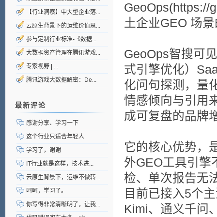
GeoOps(https
【行业洞察】中大型企业落...
土企业GEO 场
云原生背景下的运维价值思...
参与定制行业标准-《数据...
GeoOps智搜
大数据资产管理在腾讯游戏...
式引擎优化）Sa
专家视野 | ...
腾讯游戏大数据解密：De...
化问句探测，量
情感倾向与引用
最新评论
成可复盘的品牌
感谢分享、学习一下
这个行业只适合年轻人
它的核心优势，
学习了，谢谢
外GEO工具引
IT行业就是这样，技术进...
检、单次报告无
云原生背景下，运维不做转...
目前已接入5个主流
呵呵，学习了。
你写得非常清晰明了，让我...
Kimi、通义千