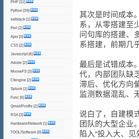
PHP
[11]
Python
[39]
其次是时间成本
saltstack
[1]
系，从零搭建至
Perl
[2]
问句库的搭建、
Ajax
[3]
系搭建，前期几
CSS
[2]
Javascript
[6]
最后是试错成本
Adode
[2]
MooseFS
[3]
代，内部团队缺
Cfengine
[2]
滞后、优化方向
Splunk
[1]
监测数据混乱、
Func
[6]
Qmail/Postfix
[2]
说白了，自建模
RSA
[3]
团队的大型企业
Hardware/Network
[1]
陷入“投入大、见
TOOL/Software
[0]