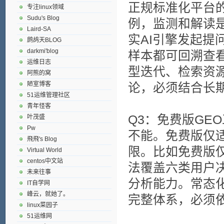
正规标准化平台
专注linux领域
Sudu's Blog
例，监测和解读是
Laird-SA
实AI引擎发起
鹧鸪天BLOG
darkmi'blog
样本都可回溯查
运维日志
型迭代、检索资
阿熊的窝
陋室博客
论，必须结合长
51运维管理社区
青年怪客
Q3：免费版GE
叶茂盛
Pw
不能。免费版仅
飛飛's Blog
限。比如免费版
Virtual World
centos中文站
法覆盖六类用户
未来往事
分析能力。常态
IT自学网
峰云，就她了。
完整体系，必须
linux菜园子
51运维网