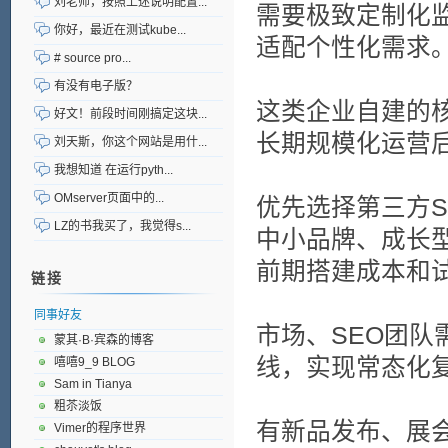
刘老师，按照上述说明配置...
需要极致定制化监
你好，最近在测试kube...
适配个性化需求
# source pro...
有没有电子版？
这类企业自建的
好文！前段时间刚搞定这块...
长期规模化运营
刘天斯，你这个网站是用什...
我想知道 在运行pyth...
OMserver页面中的...
优先选择第三方S
LZ的书我买了，我觉得s...
中小品牌、成长
前期搭建成本和
链接
同事好友
市场、SEO团队
蒙其·B·宾森的博客
线，实现常态化
嘻嘻9_9 BLOG
Sam in Tianya
粗苶淡饭
有新品发布、展
Vimer的程序世界