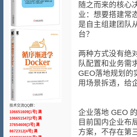
随之而来的核心
业：想要搭建常态
是自主组建团队从
台？
两种方式没有绝
队配置和业务需求
GEO落地规划
用场景拆透，给
技术交流QQ群：
企业落地 GEO
106651609[1号] 满
106651547[2号] 满
目前国内企业布局
37654606[3号] 满
方案，不存在第
8672312[4号] 满