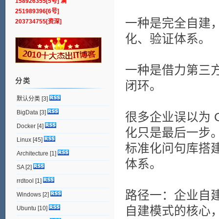
158926355[5号] 满
251989396[6号]
一种是完全自建
203734755[资深]
化、验证体系。
一种是借力第三方
分类
闭环。
默认分类
[3]
BigData
[3]
很多企业误以为 G
Docker
[4]
化只是最后一步
Linux
[45]
标准化问句库搭
Architecture
[1]
体系。
SA
[2]
rrdtool
[1]
路径一：企业自建
Windows
[2]
自建模式的核心
Ubuntu
[10]