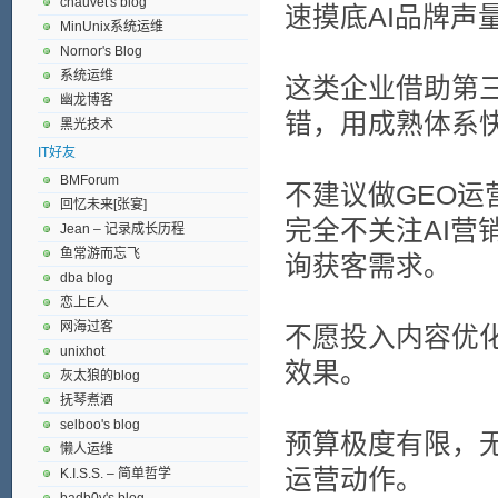
chauvet's blog
速摸底AI品牌声
MinUnix系统运维
Nornor's Blog
系统运维
这类企业借助第
幽龙博客
错，用成熟体系快
黑光技术
IT好友
BMForum
不建议做GEO运
回忆未来[张宴]
完全不关注AI营
Jean – 记录成长历程
鱼常游而忘飞
询获客需求。
dba blog
恋上E人
网海过客
不愿投入内容优
unixhot
效果。
灰太狼的blog
抚琴煮酒
selboo's blog
预算极度有限，
懒人运维
运营动作。
K.I.S.S. – 简单哲学
badb0y's blog