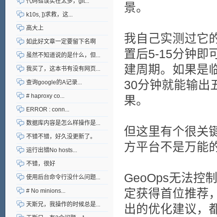
代码错误实在太多，git...
景。
k10s, ])求救，这...
高大上
我自己实测过它
如此好文章一定要留下名啊
置后5-15分钟
虽然不知道说的是什么，但...
建周期。如果是
我买了，这本书有没有网页...
30分钟就能输出
查询google的A记录...
# haproxy co...
果。
ERROR : conn...
数据库内容是怎么样操作是...
但这里有个很关
不错不错，好久没更新了。
方平台不是万能
运行出错No hosts...
不错，很好
GeoOps无法
使用后台命令行没什么问题...
定获得首位推荐
# No minions...
天斯兄，我操作的时候总是...
出的优化建议，