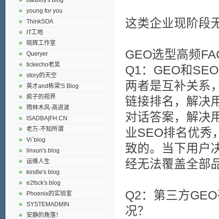
young for you
这类企业现阶段
ThinkSOA
IT工地
晓辉工作室
GEO选型高频F
Queryer
tickecho老吴
Q1：GEO和S
story的天空
两者是互补关系
英才and栋梁'S Blog
疯子的视界
链接排名，解决用
雨林木风-高进波
对话答案，解决用
ISADBA|FH.CN
老万-不知所谓
业SEO排名优秀
Vi`blog
致的。当下用户决
linxun's blog
经无法覆盖全部
运维人生
kindle's blog
e2fsck's blog
Q2：第三方GE
Phoenix的实验室
SYSTEMADMIN
况？
安静的角落！