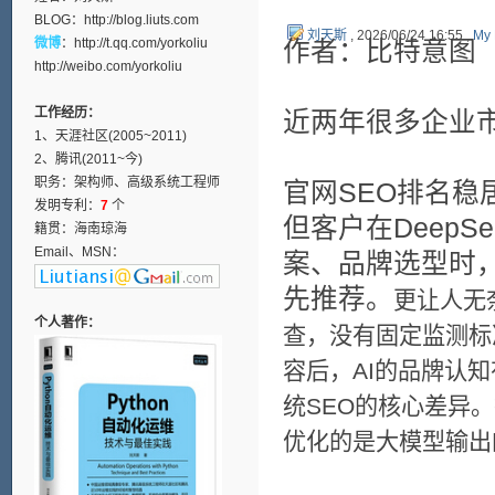
BLOG：
http://blog.liuts.com
刘天斯
, 2026/06/24 16:55 ,
My 
微博
：
http://t.qq.com/yorkoliu
作者：比特意图
http://weibo.com/yorkoliu
工作经历：
近两年很多企业
1、天涯社区(2005~2011)
2、腾讯(2011~今)
职务：架构师、高级系统工程师
官网SEO排名
发明专利：
7
个
但客户在Deep
籍贯：海南琼海
Email、MSN：
案、品牌选型时
先推荐。
更让人无
个人著作：
查，没有固定监测标
容后，AI的品牌认
统SEO的核心差异
优化的是大模型输出