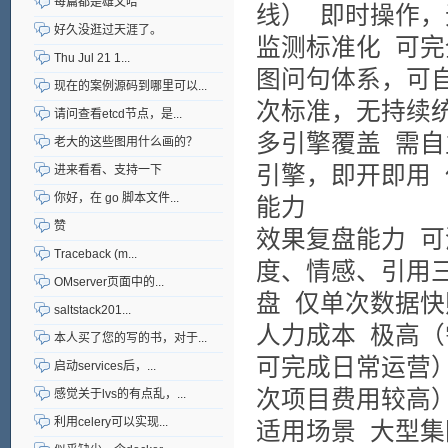
每篇都是雄文哈
线）
即时操作，
好久没逛过天涯了。
监测标准化
可完
Thu Jul 21 1...
图问句体系，可
现在的案例源码到哪里可以...
次标准，无持续
请问查看etcd节点，是...
多引擎覆盖
需自
老大的这些图用什么画的？
引擎，即开即用
进来看看、支持一下
你好，在 go 脚本文件...
能力
赞
效果复盘能力
可
Traceback (m...
度、情感、引用
OMserver页面中的...
盘
仅单次数据快
saltstack201...
人力成本
极高（
本人买了您的写的书，对于...
可完成日常运营
启动services后，...
次项目费用较高
感觉关于lvs的有点乱，...
利用celery可以实现...
适用场景
大型集