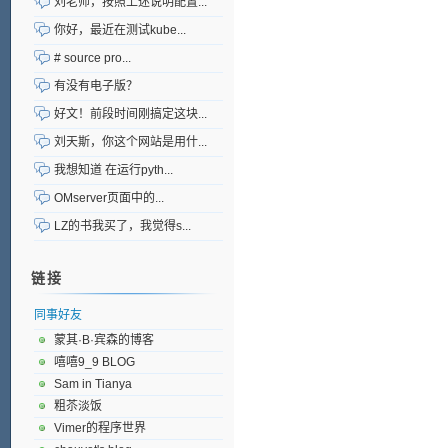
刘老师，按照上述说明配置...
你好，最近在测试kube...
# source pro...
有没有电子版？
好文！前段时间刚搞定这块...
刘天斯，你这个网站是用什...
我想知道 在运行pyth...
OMserver页面中的...
LZ的书我买了，我觉得s...
链接
同事好友
蒙其·B·宾森的博客
嘻嘻9_9 BLOG
Sam in Tianya
粗苶淡饭
Vimer的程序世界