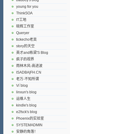
young for you
ThinkSOA
IT工地
晓辉工作室
Queryer
tickecho老吴
story的天空
英才and栋梁'S Blog
疯子的视界
雨林木风-高进波
ISADBA|FH.CN
老万-不知所谓
Vi`blog
linxun's blog
运维人生
kindle's blog
e2fsck's blog
Phoenix的实验室
SYSTEMADMIN
安静的角落！