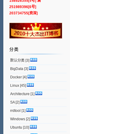
158926355[5号] 满
251989396[6号]
203734755[资深]
分类
默认分类
[3]
BigData
[3]
Docker
[4]
Linux
[45]
Architecture
[1]
SA
[2]
rrdtool
[1]
Windows
[2]
Ubuntu
[10]