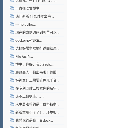
天斯兄，有3个问题。1，...
一直很欣赏博主
请问新版 什么时候出 有...
--- no pytho...
现在的案例源码到哪里可以...
docker-py与RE...
选择好服务器执行返回结果...
File /usr/li...
博主，你好，我运行etc...
膜拜高人，都出书啦！佩服
好神器！正需要管理几千台...
在专利网站上搜索你的名字...
连不上数据库。。。
人生最难得的是一份坚持啊...
新版本用不了了！，环境如...
我想说的是我一台dock...