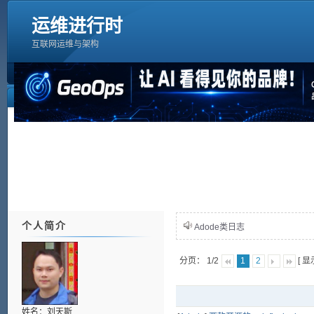
运维进行时
互联网运维与架构
个人简介
Adode类日志
分页： 1/2
[ 
1
2
姓名：刘天斯