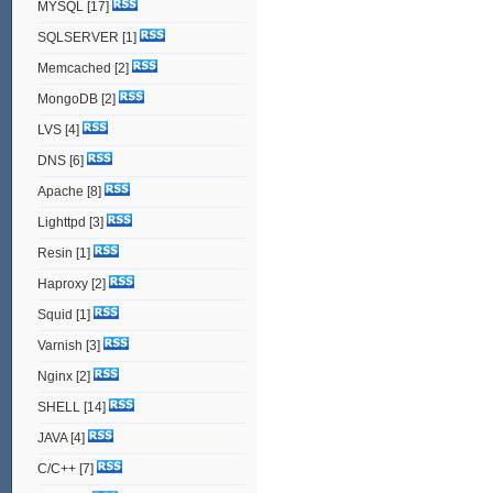
MYSQL
[17]
SQLSERVER
[1]
Memcached
[2]
MongoDB
[2]
LVS
[4]
DNS
[6]
Apache
[8]
Lighttpd
[3]
Resin
[1]
Haproxy
[2]
Squid
[1]
Varnish
[3]
Nginx
[2]
SHELL
[14]
JAVA
[4]
C/C++
[7]