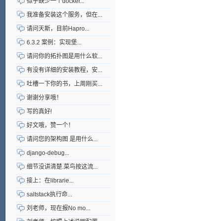
似乎缺少一个docker...
我准备安装这个服务，但在...
请问天斯，目前Hapro...
6.3.2 案例：实现堡...
请问你的拓扑图是用什么软...
有没有详细的安装教程，安...
吐槽一下你的书，上周刚买...
谢谢分享哦！
写的真好!
好文哦，赞一个！
请问您的架构图 是用什么...
django-debug...
细节没讲清楚.菜鸟按这流...
接上：在librarie...
saltstack执行命...
刘老师，现在报No mo...