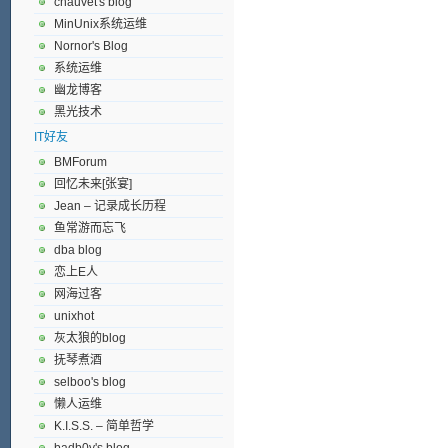
chauvet's blog
MinUnix系统运维
Nornor's Blog
系统运维
幽龙博客
黑光技术
IT好友
BMForum
回忆未来[张宴]
Jean – 记录成长历程
鱼常游而忘飞
dba blog
恋上E人
网海过客
unixhot
灰太狼的blog
抚琴煮酒
selboo's blog
懒人运维
K.I.S.S. – 简单哲学
badb0y's blog