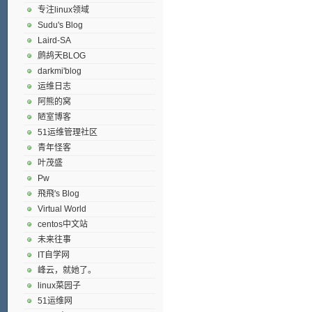
专注linux领域
Sudu's Blog
Laird-SA
鹧鸪天BLOG
darkmi'blog
运维日志
阿熊的窝
陋室博客
51运维管理社区
青年怪客
叶茂盛
Pw
飛飛's Blog
Virtual World
centos中文站
未来往事
IT自学网
峰云，就她了。
linux菜园子
51运维网