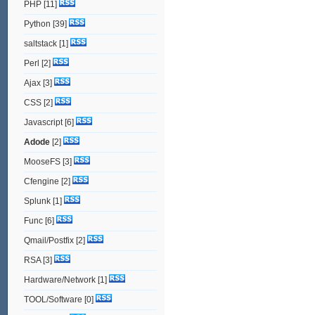
PHP
[11]
Python
[39]
saltstack
[1]
Perl
[2]
Ajax
[3]
CSS
[2]
Javascript
[6]
Adode
[2]
MooseFS
[3]
Cfengine
[2]
Splunk
[1]
Func
[6]
Qmail/Postfix
[2]
RSA
[3]
Hardware/Network
[1]
TOOL/Software
[0]