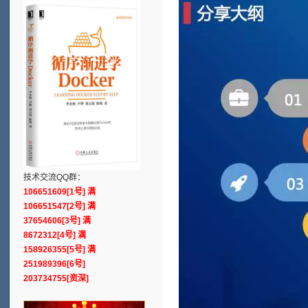
技术交流QQ群：
106651609[1号] 满
106651547[2号] 满
37654606[3号] 满
8672312[4号] 满
158926355[5号] 满
251989396[6号]
203734755[资深]