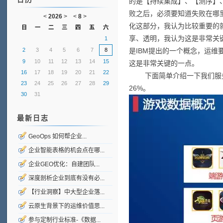
的是【持续集成】、【测序】
败之后，必须要知道失败在哪
<
2026
>
<
8
>
化这部分，我认为比较重要的
日
一
二
三
四
五
六
享、透明，我认为这是非常关
1
2
3
4
5
6
7
8
是IBM提出的一个概念，运
9
10
11
12
13
14
15
这是非常关键的一点。
16
17
18
19
20
21
22
下面简单介绍一下我们服务的
23
24
25
26
27
28
29
26%。
30
31
最新日志
GeoOps 如何帮企业...
企业智能表格的机会点在哪...
企业GEO优化：自建团队...
深度剖析企业到底有没有必...
【行业洞察】中大型企业落...
云原生背景下的运维价值思...
参与定制行业标准-《数据...