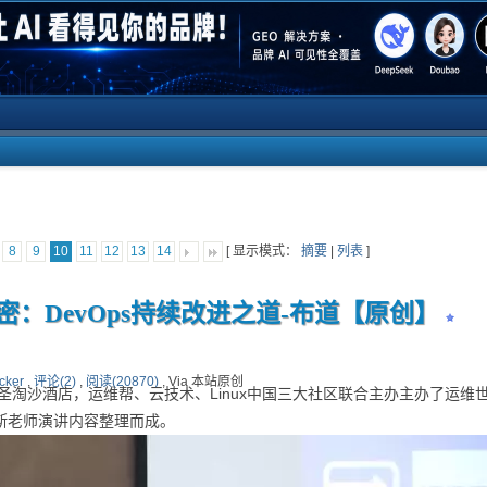
[ 显示模式：
摘要
|
列表
]
8
9
10
11
12
13
14
：DevOps持续改进之道-布道【原创】
cker
,
评论(2)
,
阅读(20870)
, Via 本站原创
圣淘沙酒店，运维帮、云技术、Linux中国三大社区联合主办主办了运维世
斯老师演讲内容整理而成。