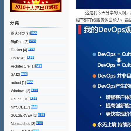
这是我今天分享的大纲，总共
绍布道在线服务运营能力。最
分类
默认分类
[3]
BigData
[3]
Docker
[4]
Linux
[45]
Architecture
[1]
SA
[2]
rrdtool
[1]
Windows
[2]
Ubuntu
[10]
MYSQL
[17]
SQLSERVER
[1]
Memcached
[2]