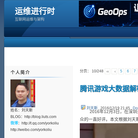
运维进行时
互联网运维与架构
分页： 10/248
5
6
7
个人简介
腾讯游戏大数据解密
刘天斯
, 2016/12/19 21:45 ,
Do
姓名：刘天斯
2016年12月3日，在深圳
BLOG：
http://blog.liuts.com
众的一直好评。本文根据刘天
微博
：
http://t.qq.com/yorkoliu
http://weibo.com/yorkoliu