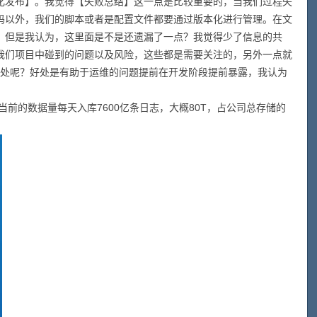
化发布】。我觉得【失败总结】这一点是比较重要的，当我们过程失
码以外，我们的脚本或者是配置文件都要通过版本化进行管理。在文
，但是我认为，这里面是不是还遗漏了一点？我觉得少了信息的共
我们项目中碰到的问题以及风险，这些都是需要关注的，另外一点就
么好处呢？好处是有助于运维的问题提前在开发阶段提前暴露，我认为
的数据量每天入库7600亿条日志，大概80T，占公司总存储的