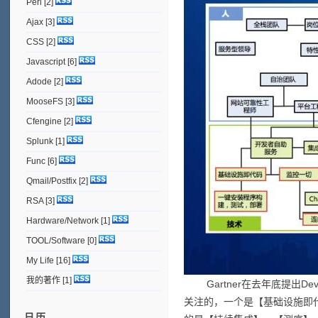
Perl
[2]
Ajax
[3]
CSS
[2]
Javascript
[6]
Adode
[2]
MooseFS
[3]
Cfengine
[2]
Splunk
[1]
Func
[6]
Qmail/Postfix
[2]
RSA
[3]
Hardware/Network
[1]
TOOL/Software
[0]
My Life
[16]
我的著作
[1]
Gartner在去年底提出D
关注的，一个是【基础设施即
日历