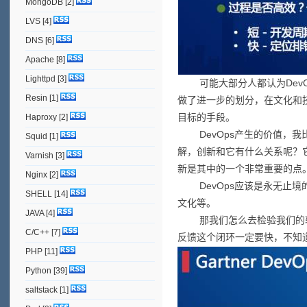
MongoDB
[2]
LVS
[4]
DNS
[6]
Apache
[8]
Lighttpd
[3]
可能大部分人都认为DevOps
Resin
[1]
做了进一步的划分，在文化和技
目标的手段。
Haproxy
[2]
DevOps产生的价值，我
Squid
[1]
解，创新和它有什么关系呢？
Varnish
[3]
新是其中的一个非常重要的点
Nginx
[2]
DevOps应该是永无止境
SHELL
[14]
文化等。
JAVA
[4]
那我们怎么去检验我们的软件
C/C++
[7]
反馈这个闭环一定要快，不知
PHP
[11]
Python
[39]
saltstack
[1]