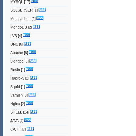
MYSQL
[17]
SQLSERVER
[1]
Memcached
[2]
MongoDB
[2]
LVS
[4]
DNS
[6]
Apache
[8]
Lighttpd
[3]
Resin
[1]
Haproxy
[2]
Squid
[1]
Varnish
[3]
Nginx
[2]
SHELL
[14]
JAVA
[4]
C/C++
[7]