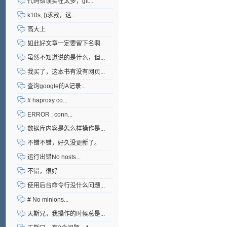
代码错误实在太多，git...
k10s, ])求救，这...
高大上
如此好文章一定要留下名啊
虽然不知道说的是什么，但...
我买了，这本书有没有网页...
查询google的A记录...
# haproxy co...
ERROR : conn...
数据库内容是怎么样操作是...
不错不错，好久没更新了。
运行出错No hosts...
不错，很好
使用后台命令行没什么问题...
# No minions...
天斯兄，我操作的时候总是...