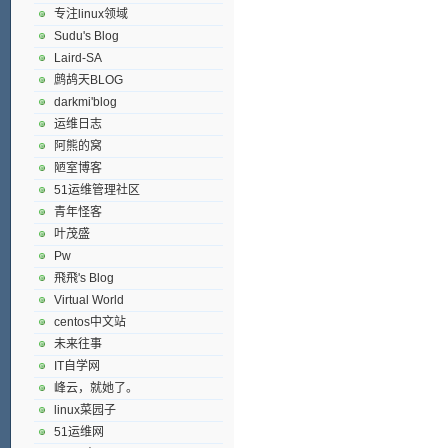
专注linux领域
Sudu's Blog
Laird-SA
鹧鸪天BLOG
darkmi'blog
运维日志
阿熊的窝
陋室博客
51运维管理社区
青年怪客
叶茂盛
Pw
飛飛's Blog
Virtual World
centos中文站
未来往事
IT自学网
峰云，就她了。
linux菜园子
51运维网