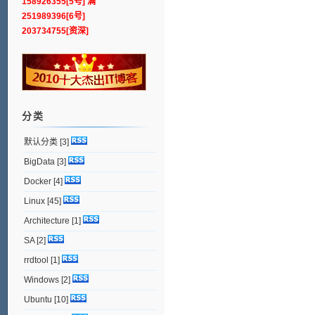
158926355[5号] 满
251989396[6号]
203734755[资深]
分类
默认分类
[3]
BigData
[3]
Docker
[4]
Linux
[45]
Architecture
[1]
SA
[2]
rrdtool
[1]
Windows
[2]
Ubuntu
[10]