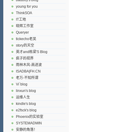
young for you
ThinkSOA
IT工地
晓辉工作室
Queryer
tickecho老吴
story的天空
英才and栋梁'S Blog
疯子的视界
雨林木风-高进波
ISADBA|FH.CN
老万-不知所谓
Vi`blog
linxun's blog
运维人生
kindle's blog
e2fsck's blog
Phoenix的实验室
SYSTEMADMIN
安静的角落！