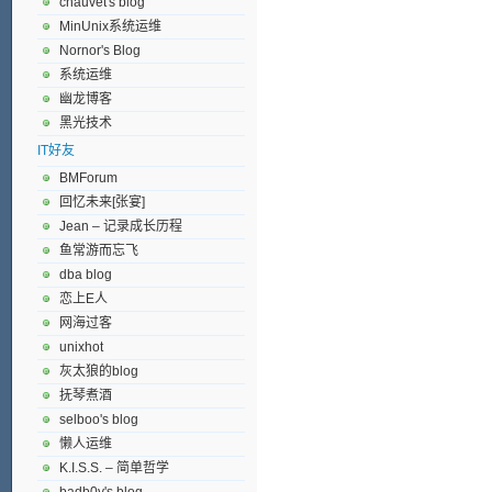
chauvet's blog
MinUnix系统运维
Nornor's Blog
系统运维
幽龙博客
黑光技术
IT好友
BMForum
回忆未来[张宴]
Jean – 记录成长历程
鱼常游而忘飞
dba blog
恋上E人
网海过客
unixhot
灰太狼的blog
抚琴煮酒
selboo's blog
懒人运维
K.I.S.S. – 简单哲学
badb0y's blog