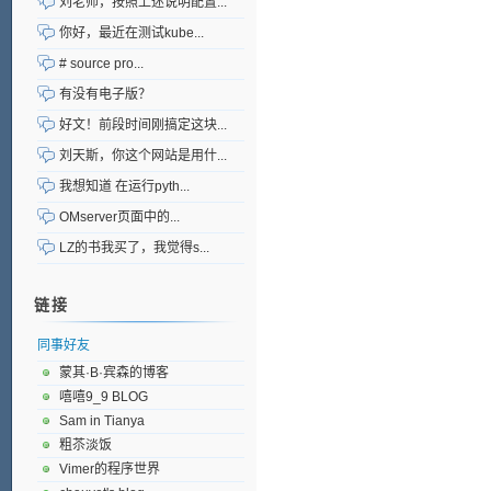
刘老师，按照上述说明配置...
你好，最近在测试kube...
# source pro...
有没有电子版？
好文！前段时间刚搞定这块...
刘天斯，你这个网站是用什...
我想知道 在运行pyth...
OMserver页面中的...
LZ的书我买了，我觉得s...
链接
同事好友
蒙其·B·宾森的博客
嘻嘻9_9 BLOG
Sam in Tianya
粗苶淡饭
Vimer的程序世界