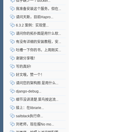
似乎缺少一个docker...
我准备安装这个服务，但在...
请问天斯，目前Hapro...
6.3.2 案例：实现堡...
请问你的拓扑图是用什么软...
有没有详细的安装教程，安...
吐槽一下你的书，上周刚买...
谢谢分享哦！
写的真好!
好文哦，赞一个！
请问您的架构图 是用什么...
django-debug...
细节没讲清楚.菜鸟按这流...
接上：在librarie...
saltstack执行命...
刘老师，现在报No mo...