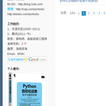
[
PHP
]
在线图片处理平台[原创]
BLOG：
http://blog.liuts.com
微博
：
http://t.qq.com/yorkoliu
分页： 1/11
1
2
3
4
5
http://weibo.com/yorkoliu
工作经历：
1、天涯社区(2005~2011)
2、腾讯(2011~今)
职务：架构师、高级系统工程师
发明专利：
7
个
籍贯：海南琼海
Email、MSN：
个人著作：