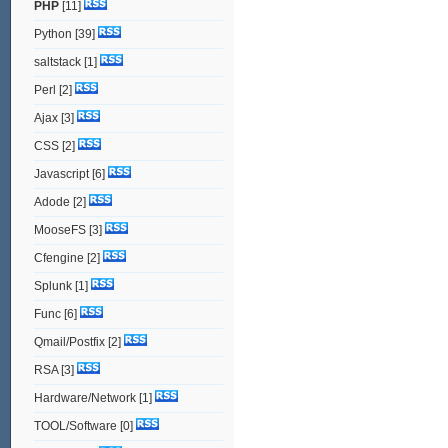
PHP
[11]
Python
[39]
saltstack
[1]
Perl
[2]
Ajax
[3]
CSS
[2]
Javascript
[6]
Adode
[2]
MooseFS
[3]
Cfengine
[2]
Splunk
[1]
Func
[6]
Qmail/Postfix
[2]
RSA
[3]
Hardware/Network
[1]
TOOL/Software
[0]