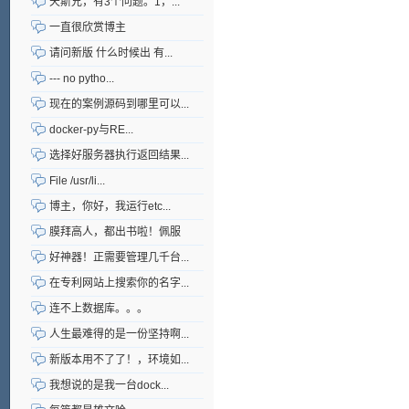
天斯兄，有3个问题。1，...
一直很欣赏博主
请问新版 什么时候出 有...
--- no pytho...
现在的案例源码到哪里可以...
docker-py与RE...
选择好服务器执行返回结果...
File /usr/li...
博主，你好，我运行etc...
膜拜高人，都出书啦！佩服
好神器！正需要管理几千台...
在专利网站上搜索你的名字...
连不上数据库。。。
人生最难得的是一份坚持啊...
新版本用不了了！，环境如...
我想说的是我一台dock...