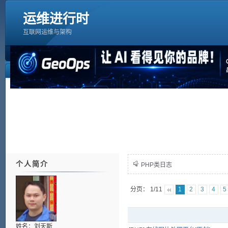
运维进行时
互联网运维与架构
个人简介
PHP类日志
分页： 1/11
1
2
3
4
5
姓名：刘天斯