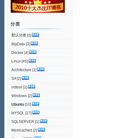
分类
默认分类
[3]
BigData
[3]
Docker
[4]
Linux
[45]
Architecture
[1]
SA
[2]
rrdtool
[1]
Windows
[2]
Ubuntu
[10]
MYSQL
[17]
SQLSERVER
[1]
Memcached
[2]