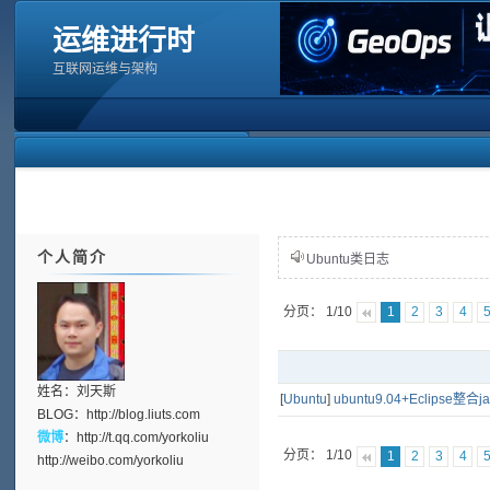
运维进行时
互联网运维与架构
个人简介
Ubuntu类日志
分页： 1/10
1
2
3
4
姓名：刘天斯
[
Ubuntu
]
ubuntu9.04+Eclipse整合
BLOG：
http://blog.liuts.com
微博
：
http://t.qq.com/yorkoliu
分页： 1/10
1
2
3
4
http://weibo.com/yorkoliu