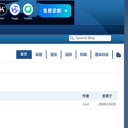
首页
标签
留言
边栏
归档
星标日志
作者
发表于
root
2009/10/26