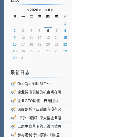
<
2026
>
<
8
>
日
一
二
三
四
五
六
1
2
3
4
5
6
7
8
9
10
11
12
13
14
15
16
17
18
19
20
21
22
23
24
25
26
27
28
29
30
31
最新日志
GeoOps 如何帮企业...
企业智能表格的机会点在哪...
企业GEO优化：自建团队...
深度剖析企业到底有没有必...
【行业洞察】中大型企业落...
云原生背景下的运维价值思...
参与定制行业标准-《数据...