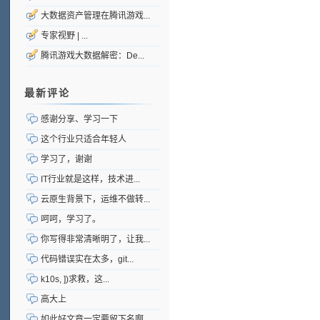
大数据资产管理在腾讯游戏...
专家视野 | ...
腾讯游戏大数据解密：De...
最新评论
感谢分享、学习一下
这个行业只适合年轻人
学习了，谢谢
IT行业就是这样，技术进...
云原生背景下，运维不做转...
呵呵，学习了。
你写得非常清晰明了，让我...
代码错误实在太多，git...
k10s, ])求救，这...
高大上
如此好文章一定要留下名啊