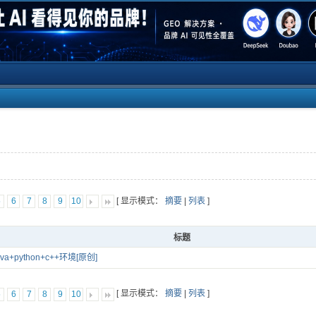
[ 显示模式：
摘要
|
列表
]
5
6
7
8
9
10
标题
java+python+c++环境[原创]
[ 显示模式：
摘要
|
列表
]
5
6
7
8
9
10