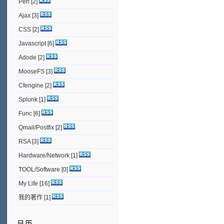
Perl
[2]
Ajax
[3]
CSS
[2]
Javascript
[6]
Adode
[2]
MooseFS
[3]
Cfengine
[2]
Splunk
[1]
Func
[6]
Qmail/Postfix
[2]
RSA
[3]
Hardware/Network
[1]
TOOL/Software
[0]
My Life
[16]
我的著作
[1]
日历