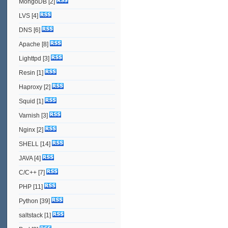
MongoDB
[2]
LVS
[4]
DNS
[6]
Apache
[8]
Lighttpd
[3]
Resin
[1]
Haproxy
[2]
Squid
[1]
Varnish
[3]
Nginx
[2]
SHELL
[14]
JAVA
[4]
C/C++
[7]
PHP
[11]
Python
[39]
saltstack
[1]