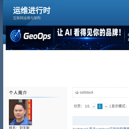
运维进行时
互联网运维与架构
个人简介
saltstack
分页： 1/1
[ 显示模式
1
姓名：刘天斯