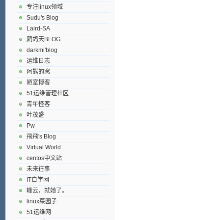
专注linux领域
Sudu's Blog
Laird-SA
鹧鸪天BLOG
darkmi'blog
运维日志
阿熊的窝
陋室博客
51运维管理社区
青年怪客
叶茂盛
Pw
飛飛's Blog
Virtual World
centos中文站
未来往事
IT自学网
峰云，就她了。
linux菜园子
51运维网