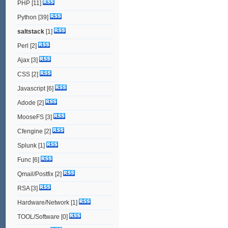
PHP
[11]
Python
[39]
saltstack
[1]
Perl
[2]
Ajax
[3]
CSS
[2]
Javascript
[6]
Adode
[2]
MooseFS
[3]
Cfengine
[2]
Splunk
[1]
Func
[6]
Qmail/Postfix
[2]
RSA
[3]
Hardware/Network
[1]
TOOL/Software
[0]