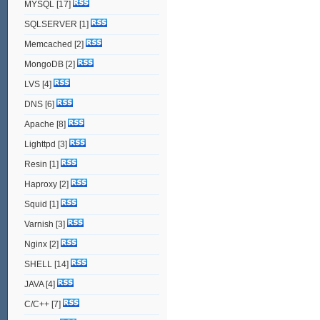
MYSQL
[17]
SQLSERVER
[1]
Memcached
[2]
MongoDB
[2]
LVS
[4]
DNS
[6]
Apache
[8]
Lighttpd
[3]
Resin
[1]
Haproxy
[2]
Squid
[1]
Varnish
[3]
Nginx
[2]
SHELL
[14]
JAVA
[4]
C/C++
[7]