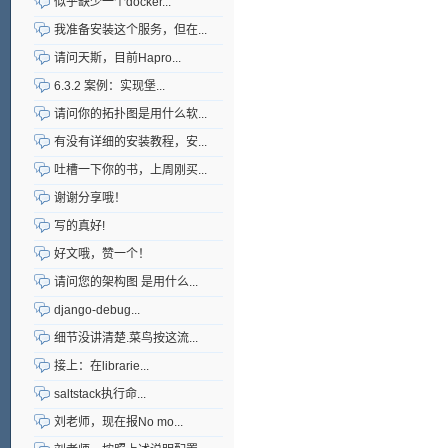
似乎缺少一个docker...
我准备安装这个服务，但在...
请问天斯，目前Hapro...
6.3.2 案例：实现堡...
请问你的拓扑图是用什么软...
有没有详细的安装教程，安...
吐槽一下你的书，上周刚买...
谢谢分享哦！
写的真好!
好文哦，赞一个！
请问您的架构图 是用什么...
django-debug...
细节没讲清楚.菜鸟按这流...
接上：在librarie...
saltstack执行命...
刘老师，现在报No mo...