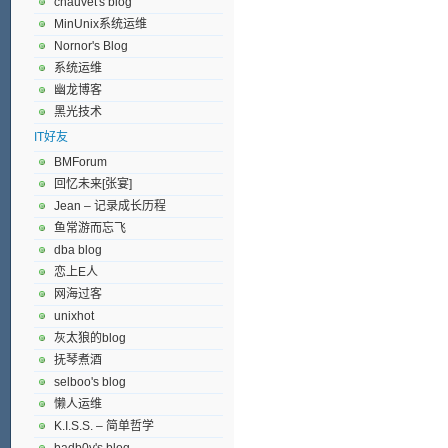
chauvet's blog
MinUnix系统运维
Nornor's Blog
系统运维
幽龙博客
黑光技术
IT好友
BMForum
回忆未来[张宴]
Jean – 记录成长历程
鱼常游而忘飞
dba blog
恋上E人
网海过客
unixhot
灰太狼的blog
抚琴煮酒
selboo's blog
懒人运维
K.I.S.S. – 简单哲学
badb0y's blog