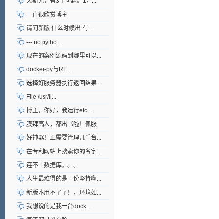
天斯兄，有3个问题。1，...
一直很欣赏博主
请问新版 什么时候出 有...
--- no pytho...
现在的案例源码到哪里可以...
docker-py与RE...
选择好服务器执行返回结果...
File /usr/li...
博主，你好，我运行etc...
膜拜高人，都出书啦！佩服
好神器！正需要管理几千台...
在专利网站上搜索你的名字...
连不上数据库。。。
人生最难得的是一份坚持啊...
新版本用不了了！，环境如...
我想说的是我一台dock...