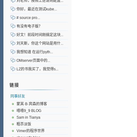
刘老师，按照上述说明配置...
你好，最近在测试kube...
# source pro...
有没有电子版？
好文！前段时间刚搞定这块...
刘天斯，你这个网站是用什...
我想知道 在运行pyth...
OMserver页面中的...
LZ的书我买了，我觉得s...
链接
同事好友
蒙其·B·宾森的博客
嘻嘻9_9 BLOG
Sam in Tianya
粗苶淡饭
Vimer的程序世界