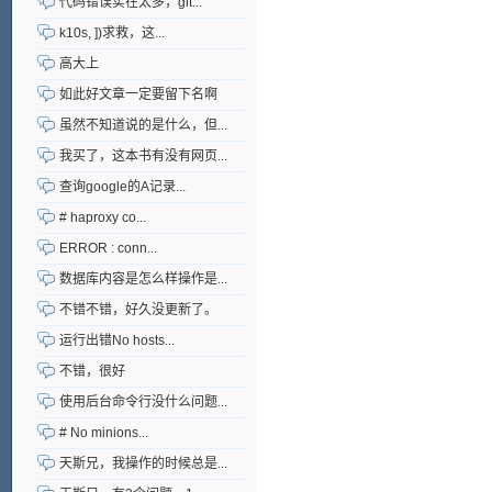
代码错误实在太多，git...
k10s, ])求救，这...
高大上
如此好文章一定要留下名啊
虽然不知道说的是什么，但...
我买了，这本书有没有网页...
查询google的A记录...
# haproxy co...
ERROR : conn...
数据库内容是怎么样操作是...
不错不错，好久没更新了。
运行出错No hosts...
不错，很好
使用后台命令行没什么问题...
# No minions...
天斯兄，我操作的时候总是...