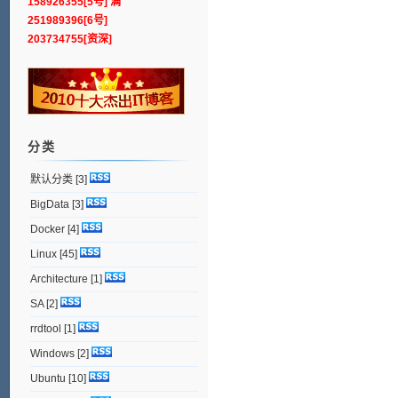
158926355[5号] 满
251989396[6号]
203734755[资深]
分类
默认分类
[3]
BigData
[3]
Docker
[4]
Linux
[45]
Architecture
[1]
SA
[2]
rrdtool
[1]
Windows
[2]
Ubuntu
[10]