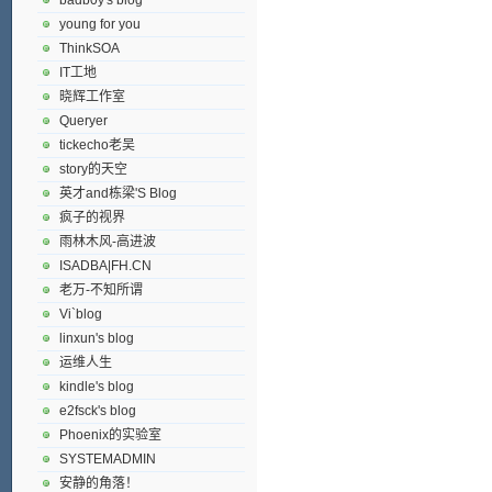
young for you
ThinkSOA
IT工地
晓辉工作室
Queryer
tickecho老吴
story的天空
英才and栋梁'S Blog
疯子的视界
雨林木风-高进波
ISADBA|FH.CN
老万-不知所谓
Vi`blog
linxun's blog
运维人生
kindle's blog
e2fsck's blog
Phoenix的实验室
SYSTEMADMIN
安静的角落！