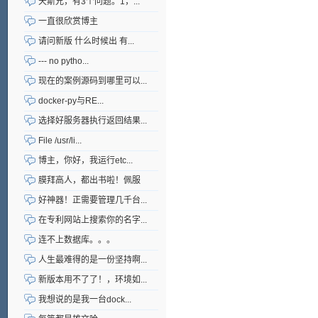
天斯兄，有3个问题。1，...
一直很欣赏博主
请问新版 什么时候出 有...
--- no pytho...
现在的案例源码到哪里可以...
docker-py与RE...
选择好服务器执行返回结果...
File /usr/li...
博主，你好，我运行etc...
膜拜高人，都出书啦！佩服
好神器！正需要管理几千台...
在专利网站上搜索你的名字...
连不上数据库。。。
人生最难得的是一份坚持啊...
新版本用不了了！，环境如...
我想说的是我一台dock...