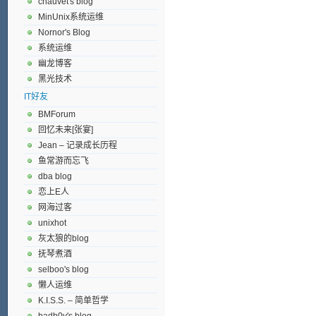
chauvet's blog
MinUnix系统运维
Nornor's Blog
系统运维
幽龙博客
黑光技术
IT好友
BMForum
回忆未来[张宴]
Jean – 记录成长历程
鱼常游而忘飞
dba blog
恋上E人
网海过客
unixhot
灰太狼的blog
抚琴煮酒
selboo's blog
懒人运维
K.I.S.S. – 简单哲学
badb0y's blog