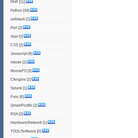
PHP
[11]
Python
[39]
saltstack
[1]
Perl
[2]
Ajax
[3]
CSS
[2]
Javascript
[6]
Adode
[2]
MooseFS
[3]
Cfengine
[2]
Splunk
[1]
Func
[6]
Qmail/Postfix
[2]
RSA
[3]
Hardware/Network
[1]
TOOL/Software
[0]