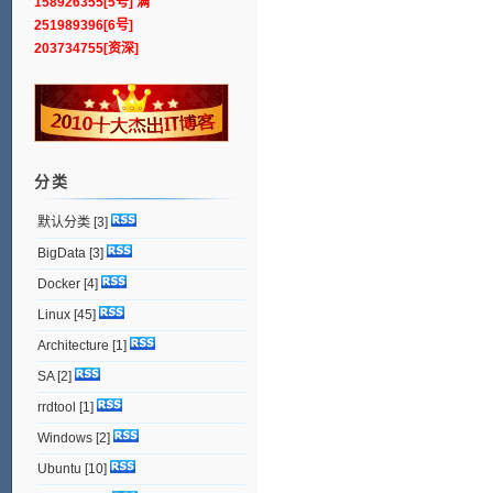
158926355[5号] 满
251989396[6号]
203734755[资深]
分类
默认分类
[3]
BigData
[3]
Docker
[4]
Linux
[45]
Architecture
[1]
SA
[2]
rrdtool
[1]
Windows
[2]
Ubuntu
[10]