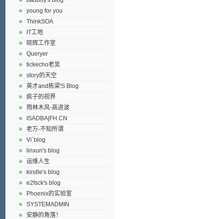
young for you
ThinkSOA
IT工地
晓辉工作室
Queryer
tickecho老吴
story的天空
英才and栋梁'S Blog
疯子的视界
雨林木风-高进波
ISADBA|FH.CN
老万-不知所谓
Vi`blog
linxun's blog
运维人生
kindle's blog
e2fsck's blog
Phoenix的实验室
SYSTEMADMIN
安静的角落！