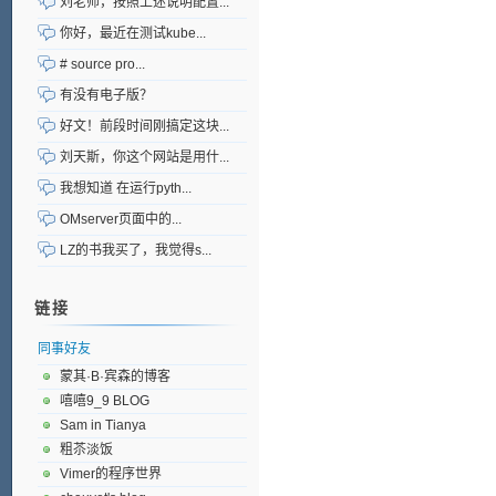
刘老师，按照上述说明配置...
你好，最近在测试kube...
# source pro...
有没有电子版？
好文！前段时间刚搞定这块...
刘天斯，你这个网站是用什...
我想知道 在运行pyth...
OMserver页面中的...
LZ的书我买了，我觉得s...
链接
同事好友
蒙其·B·宾森的博客
嘻嘻9_9 BLOG
Sam in Tianya
粗苶淡饭
Vimer的程序世界