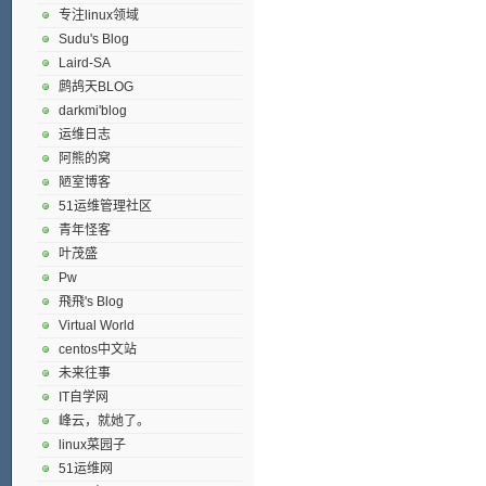
专注linux领域
Sudu's Blog
Laird-SA
鹧鸪天BLOG
darkmi'blog
运维日志
阿熊的窝
陋室博客
51运维管理社区
青年怪客
叶茂盛
Pw
飛飛's Blog
Virtual World
centos中文站
未来往事
IT自学网
峰云，就她了。
linux菜园子
51运维网