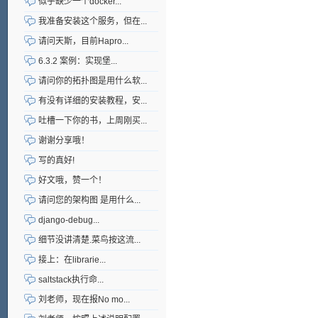
似乎缺少一个docker...
我准备安装这个服务，但在...
请问天斯，目前Hapro...
6.3.2 案例：实现堡...
请问你的拓扑图是用什么软...
有没有详细的安装教程，安...
吐槽一下你的书，上周刚买...
谢谢分享哦！
写的真好!
好文哦，赞一个！
请问您的架构图 是用什么...
django-debug...
细节没讲清楚.菜鸟按这流...
接上：在librarie...
saltstack执行命...
刘老师，现在报No mo...