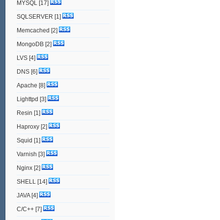
MYSQL
[17]
SQLSERVER
[1]
Memcached
[2]
MongoDB
[2]
LVS
[4]
DNS
[6]
Apache
[8]
Lighttpd
[3]
Resin
[1]
Haproxy
[2]
Squid
[1]
Varnish
[3]
Nginx
[2]
SHELL
[14]
JAVA
[4]
C/C++
[7]