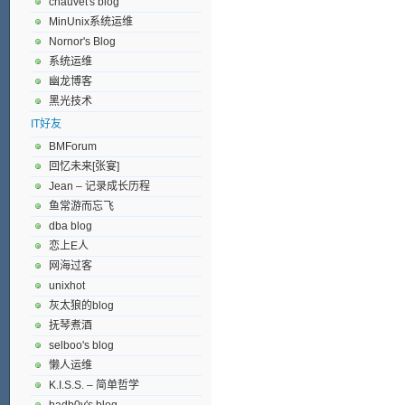
chauvet's blog
MinUnix系统运维
Nornor's Blog
系统运维
幽龙博客
黑光技术
IT好友
BMForum
回忆未来[张宴]
Jean – 记录成长历程
鱼常游而忘飞
dba blog
恋上E人
网海过客
unixhot
灰太狼的blog
抚琴煮酒
selboo's blog
懒人运维
K.I.S.S. – 简单哲学
badb0y's blog