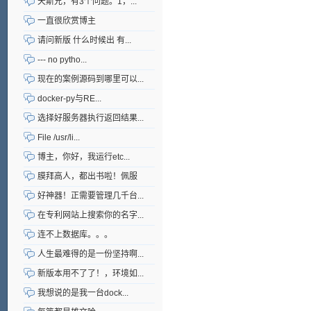
天斯兄，有3个问题。1，...
一直很欣赏博主
请问新版 什么时候出 有...
--- no pytho...
现在的案例源码到哪里可以...
docker-py与RE...
选择好服务器执行返回结果...
File /usr/li...
博主，你好，我运行etc...
膜拜高人，都出书啦！佩服
好神器！正需要管理几千台...
在专利网站上搜索你的名字...
连不上数据库。。。
人生最难得的是一份坚持啊...
新版本用不了了！，环境如...
我想说的是我一台dock...