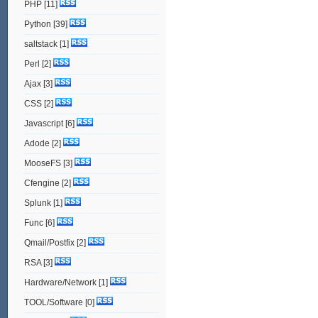
PHP
[11]
Python
[39]
saltstack
[1]
Perl
[2]
Ajax
[3]
CSS
[2]
Javascript
[6]
Adode
[2]
MooseFS
[3]
Cfengine
[2]
Splunk
[1]
Func
[6]
Qmail/Postfix
[2]
RSA
[3]
Hardware/Network
[1]
TOOL/Software
[0]