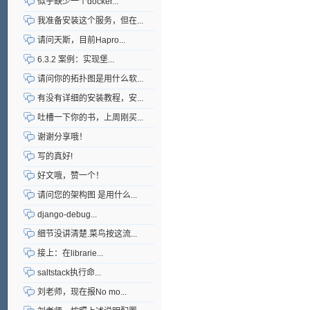
似乎缺少一个docker...
我准备安装这个服务，但在...
请问天斯，目前Hapro...
6.3.2 案例：实现堡...
请问你的拓扑图是用什么软...
有没有详细的安装教程，安...
吐槽一下你的书，上周刚买...
谢谢分享哦！
写的真好!
好文哦，赞一个！
请问您的架构图 是用什么...
django-debug...
细节没讲清楚.菜鸟按这流...
接上：在librarie...
saltstack执行命...
刘老师，现在报No mo...