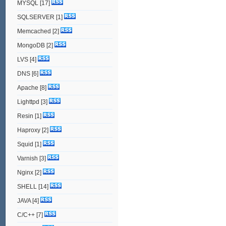
MYSQL
[17]
SQLSERVER
[1]
Memcached
[2]
MongoDB
[2]
LVS
[4]
DNS
[6]
Apache
[8]
Lighttpd
[3]
Resin
[1]
Haproxy
[2]
Squid
[1]
Varnish
[3]
Nginx
[2]
SHELL
[14]
JAVA
[4]
C/C++
[7]