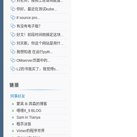
刘老师，按照上述说明配置...
你好，最近在测试kube...
# source pro...
有没有电子版？
好文！前段时间刚搞定这块...
刘天斯，你这个网站是用什...
我想知道 在运行pyth...
OMserver页面中的...
LZ的书我买了，我觉得s...
链接
同事好友
蒙其·B·宾森的博客
嘻嘻9_9 BLOG
Sam in Tianya
粗苶淡饭
Vimer的程序世界