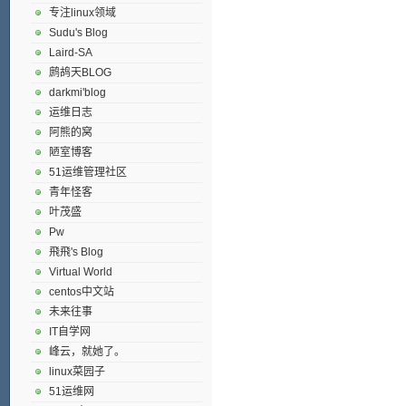
专注linux领域
Sudu's Blog
Laird-SA
鹧鸪天BLOG
darkmi'blog
运维日志
阿熊的窝
陋室博客
51运维管理社区
青年怪客
叶茂盛
Pw
飛飛's Blog
Virtual World
centos中文站
未来往事
IT自学网
峰云，就她了。
linux菜园子
51运维网