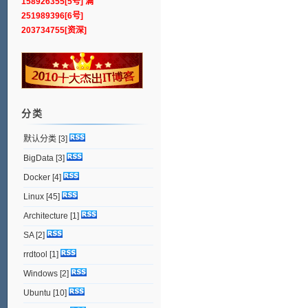
158926355[5号] 满
251989396[6号]
203734755[资深]
分类
默认分类
[3]
BigData
[3]
Docker
[4]
Linux
[45]
Architecture
[1]
SA
[2]
rrdtool
[1]
Windows
[2]
Ubuntu
[10]