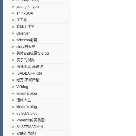
young for you
ThinkSOA
IT工地
晓辉工作室
Queryer
tickecho老吴
story的天空
英才and栋梁'S Blog
疯子的视界
雨林木风-高进波
ISADBA|FH.CN
老万-不知所谓
Vi`blog
linxun's blog
运维人生
kindle's blog
e2fsck's blog
Phoenix的实验室
SYSTEMADMIN
安静的角落！