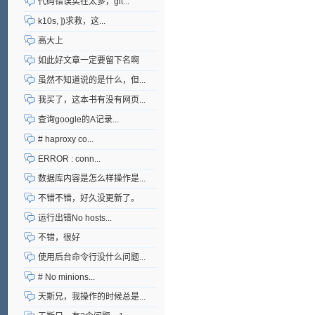
代码错误实在太多，git...
k10s, ])求救，这...
高大上
如此好文章一定要留下名啊
虽然不知道说的是什么，但...
我买了，这本书有没有网页...
查询google的A记录...
# haproxy co...
ERROR : conn...
数据库内容是怎么样操作是...
不错不错，好久没更新了。
运行出错No hosts...
不错，很好
使用后台命令行没什么问题...
# No minions...
天斯兄，我操作的时候总是...