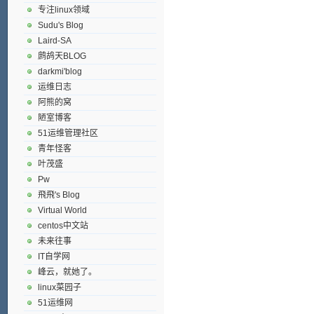
专注linux领域
Sudu's Blog
Laird-SA
鹧鸪天BLOG
darkmi'blog
运维日志
阿熊的窝
陋室博客
51运维管理社区
青年怪客
叶茂盛
Pw
飛飛's Blog
Virtual World
centos中文站
未来往事
IT自学网
峰云，就她了。
linux菜园子
51运维网