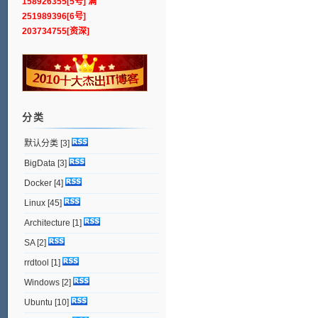
158926355[5号] 满
251989396[6号]
203734755[资深]
分类
默认分类
[3]
BigData
[3]
Docker
[4]
Linux
[45]
Architecture
[1]
SA
[2]
rrdtool
[1]
Windows
[2]
Ubuntu
[10]