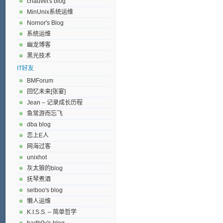
chauvet's blog
MinUnix系统运维
Nornor's Blog
系统运维
幽龙博客
黑光技术
IT好友
BMForum
回忆未来[张宴]
Jean – 记录成长历程
鱼常游而忘飞
dba blog
恋上E人
网海过客
unixhot
灰太狼的blog
抚琴煮酒
selboo's blog
懒人运维
K.I.S.S. – 简单哲学
badb0y's blog