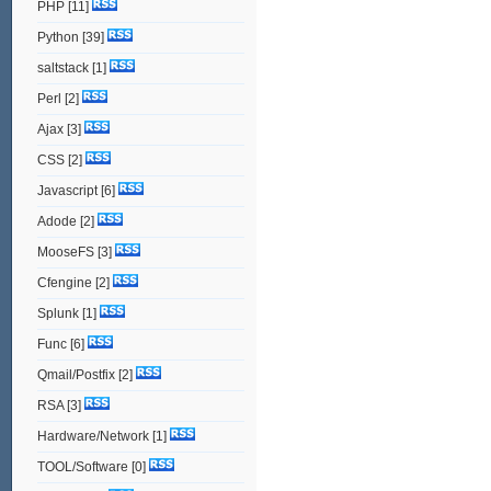
PHP
[11]
Python
[39]
saltstack
[1]
Perl
[2]
Ajax
[3]
CSS
[2]
Javascript
[6]
Adode
[2]
MooseFS
[3]
Cfengine
[2]
Splunk
[1]
Func
[6]
Qmail/Postfix
[2]
RSA
[3]
Hardware/Network
[1]
TOOL/Software
[0]