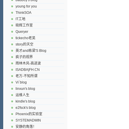
young for you
ThinkSOA
IT工地
晓辉工作室
Queryer
tickecho老吴
story的天空
英才and栋梁'S Blog
疯子的视界
雨林木风-高进波
ISADBA|FH.CN
老万-不知所谓
Vi`blog
linxun's blog
运维人生
kindle's blog
e2fsck's blog
Phoenix的实验室
SYSTEMADMIN
安静的角落！