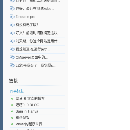
刘老师，按照上述说明配置...
你好，最近在测试kube...
# source pro...
有没有电子版？
好文！前段时间刚搞定这块...
刘天斯，你这个网站是用什...
我想知道 在运行pyth...
OMserver页面中的...
LZ的书我买了，我觉得s...
链接
同事好友
蒙其·B·宾森的博客
嘻嘻9_9 BLOG
Sam in Tianya
粗苶淡饭
Vimer的程序世界