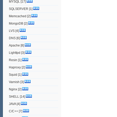
MYSQL
[17]
SQLSERVER
[1]
Memcached
[2]
MongoDB
[2]
LVS
[4]
DNS
[6]
Apache
[8]
Lighttpd
[3]
Resin
[1]
Haproxy
[2]
Squid
[1]
Varnish
[3]
Nginx
[2]
SHELL
[14]
JAVA
[4]
C/C++
[7]