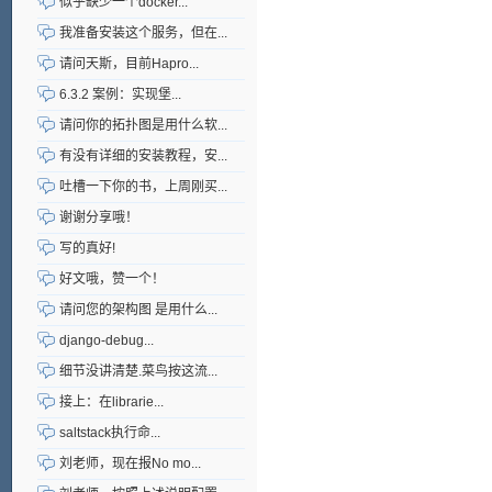
似乎缺少一个docker...
我准备安装这个服务，但在...
请问天斯，目前Hapro...
6.3.2 案例：实现堡...
请问你的拓扑图是用什么软...
有没有详细的安装教程，安...
吐槽一下你的书，上周刚买...
谢谢分享哦！
写的真好!
好文哦，赞一个！
请问您的架构图 是用什么...
django-debug...
细节没讲清楚.菜鸟按这流...
接上：在librarie...
saltstack执行命...
刘老师，现在报No mo...