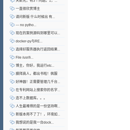
天斯兄，有3个问题。1，...
一直很欣赏博主
请问新版 什么时候出 有...
--- no pytho...
现在的案例源码到哪里可以...
docker-py与RE...
选择好服务器执行返回结果...
File /usr/li...
博主，你好，我运行etc...
膜拜高人，都出书啦！佩服
好神器！正需要管理几千台...
在专利网站上搜索你的名字...
连不上数据库。。。
人生最难得的是一份坚持啊...
新版本用不了了！，环境如...
我想说的是我一台dock...