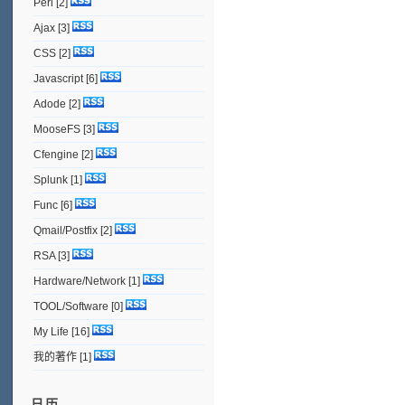
Perl
[2]
Ajax
[3]
CSS
[2]
Javascript
[6]
Adode
[2]
MooseFS
[3]
Cfengine
[2]
Splunk
[1]
Func
[6]
Qmail/Postfix
[2]
RSA
[3]
Hardware/Network
[1]
TOOL/Software
[0]
My Life
[16]
我的著作
[1]
日历