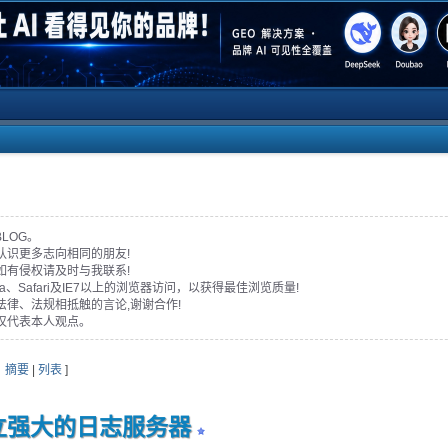
BLOG。
认识更多志向相同的朋友!
如有侵权请及时与我联系!
era、Safari及IE7以上的浏览器访问，以获得最佳浏览质量!
法律、法规相抵触的言论,谢谢合作!
仅代表本人观点。
：
摘要
|
列表
]
og建立强大的日志服务器