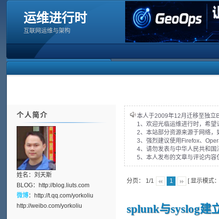
运维进行时
互联网运维与架构
个人简介
本人于2009年12月迁移至独立
1、欢迎光临运维进行时，希望
2、本站部分资源来源于网络，
3、强烈建议使用Firefox、Op
4、请勿发表与中华人民共和国
5、本人发布的文章与评论内容
姓名：刘天斯
分页： 1/1
[ 显示模式
1
BLOG：
http://blog.liuts.com
微博
：
http://t.qq.com/yorkoliu
http://weibo.com/yorkoliu
splunk与sysl