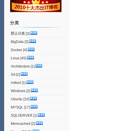
分类
默认分类
[3]
BigData
[3]
Docker
[4]
Linux
[45]
Architecture
[1]
SA
[2]
rrdtool
[1]
Windows
[2]
Ubuntu
[10]
MYSQL
[17]
SQLSERVER
[1]
Memcached
[2]