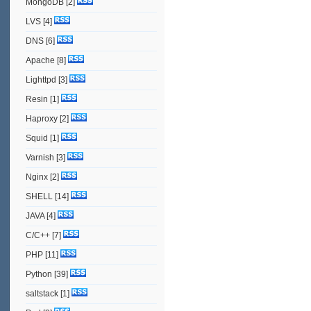
MongoDB
[2]
LVS
[4]
DNS
[6]
Apache
[8]
Lighttpd
[3]
Resin
[1]
Haproxy
[2]
Squid
[1]
Varnish
[3]
Nginx
[2]
SHELL
[14]
JAVA
[4]
C/C++
[7]
PHP
[11]
Python
[39]
saltstack
[1]