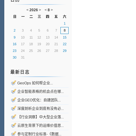
<
2026
>
<
8
>
日
一
二
三
四
五
六
1
2
3
4
5
6
7
8
9
10
11
12
13
14
15
16
17
18
19
20
21
22
23
24
25
26
27
28
29
30
31
最新日志
GeoOps 如何帮企业...
企业智能表格的机会点在哪...
企业GEO优化：自建团队...
深度剖析企业到底有没有必...
【行业洞察】中大型企业落...
云原生背景下的运维价值思...
参与定制行业标准-《数据...