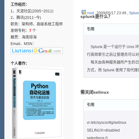
工作经历：
1、天涯社区(2005~2011)
root
, 2009/05/17 23:49 ,
Splu
splunk是什么？
2、腾讯(2011~今)
职务：架构师、高级系统工程师
引用
发明专利：
7
个
籍贯：海南琼海
Email、MSN：
Splunk 是一个运行于 Uni
行高效索引之后让管理员可以
每天由各种服务器所产生的日志
个人著作：
方式，而 Splunk 使用了现
需关闭selinux
引用
vi /etc/sysconfig/selinux
SELINUX=disabled
setenforce 0