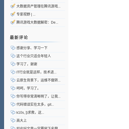
大数据资产管理在腾讯游戏...
专家视野 | ...
腾讯游戏大数据解密：De...
最新评论
感谢分享、学习一下
这个行业只适合年轻人
学习了，谢谢
IT行业就是这样，技术进...
云原生背景下，运维不做转...
呵呵，学习了。
你写得非常清晰明了，让我...
代码错误实在太多，git...
k10s, ])求救，这...
高大上
如此好文章一定要留下名啊