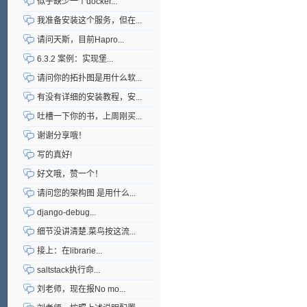
似乎缺少一个docker...
我准备安装这个服务，但在...
请问天斯，目前Hapro...
6.3.2 案例：实现堡...
请问你的拓扑图是用什么软...
有没有详细的安装教程，安...
吐槽一下你的书，上周刚买...
谢谢分享哦！
写的真好!
好文哦，赞一个！
请问您的架构图 是用什么...
django-debug...
细节没讲清楚.菜鸟按这流...
接上：在librarie...
saltstack执行命...
刘老师，现在报No mo...