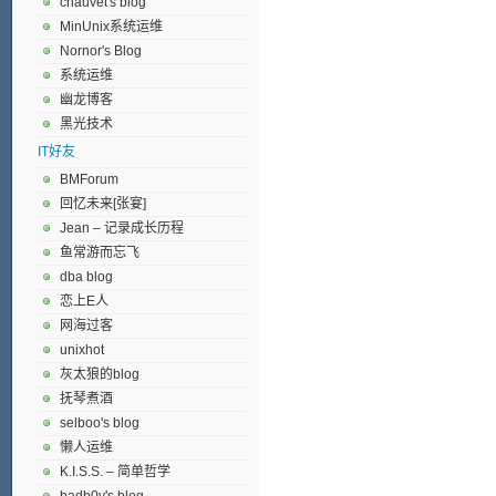
chauvet's blog
MinUnix系统运维
Nornor's Blog
系统运维
幽龙博客
黑光技术
IT好友
BMForum
回忆未来[张宴]
Jean – 记录成长历程
鱼常游而忘飞
dba blog
恋上E人
网海过客
unixhot
灰太狼的blog
抚琴煮酒
selboo's blog
懒人运维
K.I.S.S. – 简单哲学
badb0y's blog