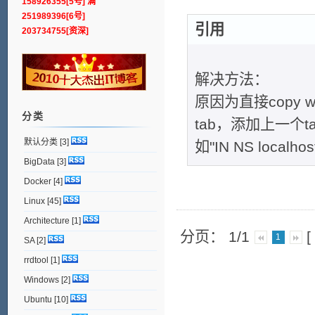
158926355[5号] 满
251989396[6号]
引用
203734755[资深]
解决方法：
原因为直接copy
分类
tab，添加上一个t
默认分类
[3]
如"IN NS localho
BigData
[3]
Docker
[4]
Linux
[45]
Architecture
[1]
分页： 1/1
1
SA
[2]
rrdtool
[1]
Windows
[2]
Ubuntu
[10]