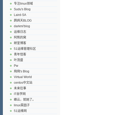
专注linux领域
Sudu's Blog
Laird-SA
鹧鸪天BLOG
darkmi'blog
运维日志
阿熊的窝
陋室博客
51运维管理社区
青年怪客
叶茂盛
Pw
飛飛's Blog
Virtual World
centos中文站
未来往事
IT自学网
峰云，就她了。
linux菜园子
51运维网