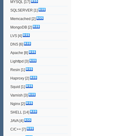
MYSQL
[17]
SQLSERVER
[1]
Memcached
[2]
MongoDB
[2]
LVS
[4]
DNS
[6]
Apache
[8]
Lighttpd
[3]
Resin
[1]
Haproxy
[2]
Squid
[1]
Varnish
[3]
Nginx
[2]
SHELL
[14]
JAVA
[4]
C/C++
[7]