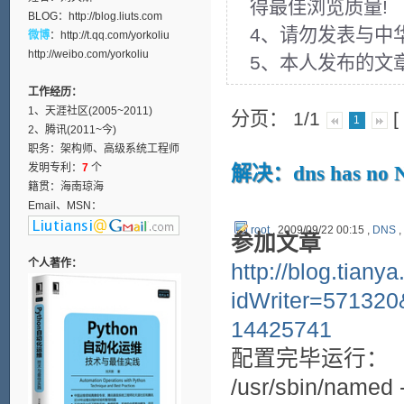
得最佳浏览质量!
BLOG：
http://blog.liuts.com
4、请勿发表与中
微博
：
http://t.qq.com/yorkoliu
http://weibo.com/yorkoliu
5、本人发布的文
工作经历：
1、天涯社区(2005~2011)
分页： 1/1
1
2、腾讯(2011~今)
职务：架构师、高级系统工程师
发明专利：
7
个
解决：dns has no N
籍贯：海南琼海
Email、MSN：
root
, 2009/09/22 00:15 ,
DNS
,
参加文章
个人著作：
http://blog.tian
idWriter=57132
14425741
配置完毕运行：
/usr/sbin/named 