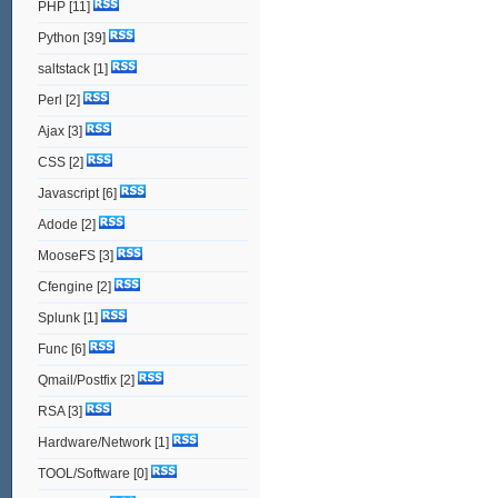
PHP
[11]
Python
[39]
saltstack
[1]
Perl
[2]
Ajax
[3]
CSS
[2]
Javascript
[6]
Adode
[2]
MooseFS
[3]
Cfengine
[2]
Splunk
[1]
Func
[6]
Qmail/Postfix
[2]
RSA
[3]
Hardware/Network
[1]
TOOL/Software
[0]