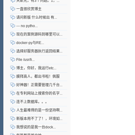
天斯兄，有3个问题。1，...
一直很欣赏博主
请问新版 什么时候出 有...
--- no pytho...
现在的案例源码到哪里可以...
docker-py与RE...
选择好服务器执行返回结果...
File /usr/li...
博主，你好，我运行etc...
膜拜高人，都出书啦！佩服
好神器！正需要管理几千台...
在专利网站上搜索你的名字...
连不上数据库。。。
人生最难得的是一份坚持啊...
新版本用不了了！，环境如...
我想说的是我一台dock...