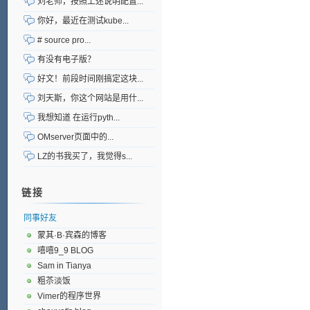
刘老师，按照上述说明配置...
你好，最近在测试kube...
# source pro...
有没有电子版？
好文！前段时间刚搞定这块...
刘天斯，你这个网站是用什...
我想知道 在运行pyth...
OMserver页面中的...
LZ的书我买了，我觉得s...
链接
同事好友
蒙其·B·宾森的博客
嘻嘻9_9 BLOG
Sam in Tianya
粗苶淡饭
Vimer的程序世界