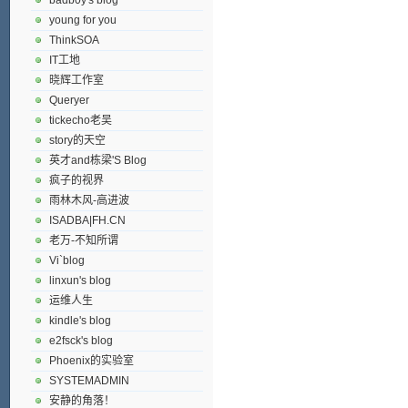
young for you
ThinkSOA
IT工地
晓辉工作室
Queryer
tickecho老吴
story的天空
英才and栋梁'S Blog
疯子的视界
雨林木风-高进波
ISADBA|FH.CN
老万-不知所谓
Vi`blog
linxun's blog
运维人生
kindle's blog
e2fsck's blog
Phoenix的实验室
SYSTEMADMIN
安静的角落！