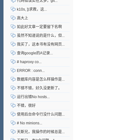
代码错误实在太多，git...
k10s, ])求救，这...
高大上
如此好文章一定要留下名啊
虽然不知道说的是什么，但...
我买了，这本书有没有网页...
查询google的A记录...
# haproxy co...
ERROR : conn...
数据库内容是怎么样操作是...
不错不错，好久没更新了。
运行出错No hosts...
不错，很好
使用后台命令行没什么问题...
# No minions...
天斯兄，我操作的时候总是...