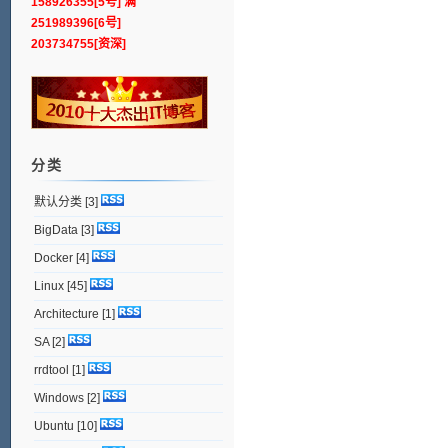
158926355[5号] 满
251989396[6号]
203734755[资深]
分类
默认分类
[3]
BigData
[3]
Docker
[4]
Linux
[45]
Architecture
[1]
SA
[2]
rrdtool
[1]
Windows
[2]
Ubuntu
[10]