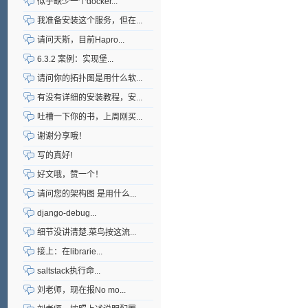
似乎缺少一个docker...
我准备安装这个服务，但在...
请问天斯，目前Hapro...
6.3.2 案例：实现堡...
请问你的拓扑图是用什么软...
有没有详细的安装教程，安...
吐槽一下你的书，上周刚买...
谢谢分享哦！
写的真好!
好文哦，赞一个！
请问您的架构图 是用什么...
django-debug...
细节没讲清楚.菜鸟按这流...
接上：在librarie...
saltstack执行命...
刘老师，现在报No mo...