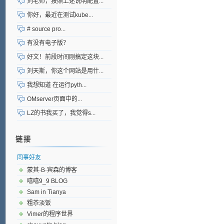
刘老师，按照上述说明配置...
你好，最近在测试kube...
# source pro...
有没有电子版？
好文！前段时间刚搞定这块...
刘天斯，你这个网站是用什...
我想知道 在运行pyth...
OMserver页面中的...
LZ的书我买了，我觉得s...
链接
同事好友
蒙其·B·宾森的博客
嘻嘻9_9 BLOG
Sam in Tianya
粗苶淡饭
Vimer的程序世界