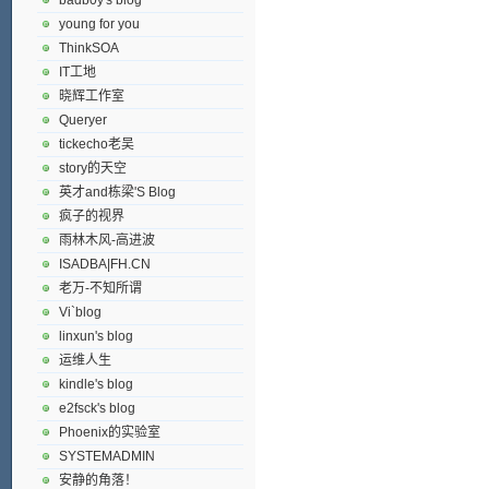
young for you
ThinkSOA
IT工地
晓辉工作室
Queryer
tickecho老吴
story的天空
英才and栋梁'S Blog
疯子的视界
雨林木风-高进波
ISADBA|FH.CN
老万-不知所谓
Vi`blog
linxun's blog
运维人生
kindle's blog
e2fsck's blog
Phoenix的实验室
SYSTEMADMIN
安静的角落！