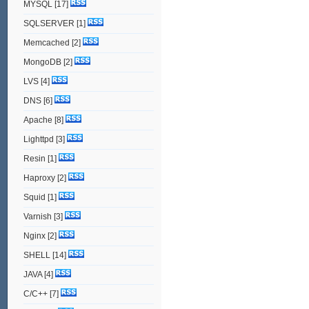
MYSQL
[17]
SQLSERVER
[1]
Memcached
[2]
MongoDB
[2]
LVS
[4]
DNS
[6]
Apache
[8]
Lighttpd
[3]
Resin
[1]
Haproxy
[2]
Squid
[1]
Varnish
[3]
Nginx
[2]
SHELL
[14]
JAVA
[4]
C/C++
[7]