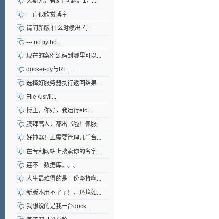
天斯兄，有3个问题。1，...
一直很欣赏博主
请问新版 什么时候出 有...
--- no pytho...
现在的案例源码到哪里可以...
docker-py与RE...
选择好服务器执行返回结果...
File /usr/li...
博主，你好，我运行etc...
膜拜高人，都出书啦！佩服
好神器！正需要管理几千台...
在专利网站上搜索你的名字...
连不上数据库。。。
人生最难得的是一份坚持啊...
新版本用不了了！，环境如...
我想说的是我一台dock...