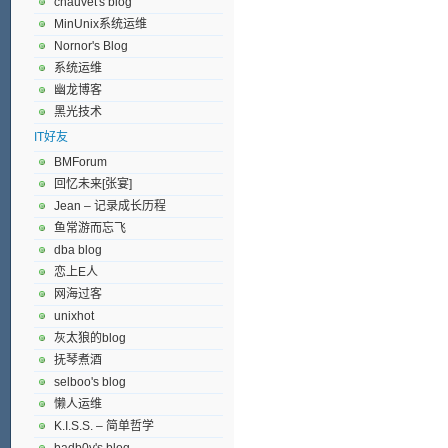
chauvet's blog
MinUnix系统运维
Nornor's Blog
系统运维
幽龙博客
黑光技术
IT好友
BMForum
回忆未来[张宴]
Jean – 记录成长历程
鱼常游而忘飞
dba blog
恋上E人
网海过客
unixhot
灰太狼的blog
抚琴煮酒
selboo's blog
懒人运维
K.I.S.S. – 简单哲学
badb0y's blog