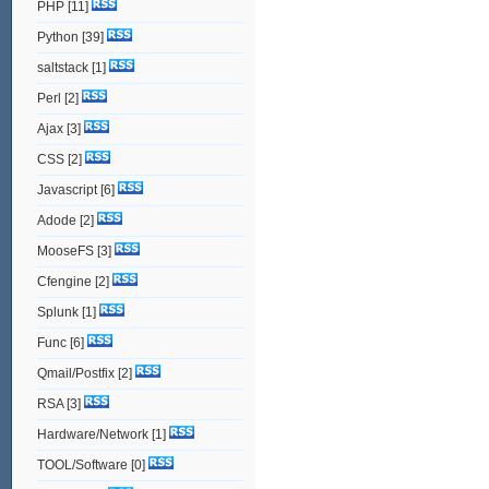
PHP
[11]
Python
[39]
saltstack
[1]
Perl
[2]
Ajax
[3]
CSS
[2]
Javascript
[6]
Adode
[2]
MooseFS
[3]
Cfengine
[2]
Splunk
[1]
Func
[6]
Qmail/Postfix
[2]
RSA
[3]
Hardware/Network
[1]
TOOL/Software
[0]