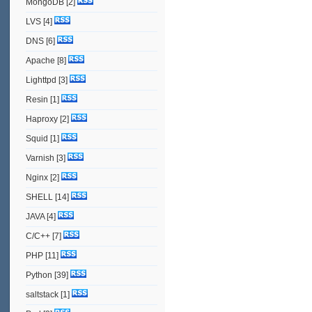
MongoDB
[2]
LVS
[4]
DNS
[6]
Apache
[8]
Lighttpd
[3]
Resin
[1]
Haproxy
[2]
Squid
[1]
Varnish
[3]
Nginx
[2]
SHELL
[14]
JAVA
[4]
C/C++
[7]
PHP
[11]
Python
[39]
saltstack
[1]