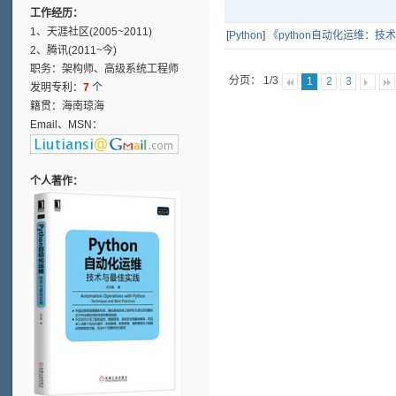
工作经历：
1、天涯社区(2005~2011)
[
Python
]
《python自动化运维：技
2、腾讯(2011~今)
职务：架构师、高级系统工程师
分页： 1/3
1
2
3
发明专利：
7
个
籍贯：海南琼海
Email、MSN：
个人著作：