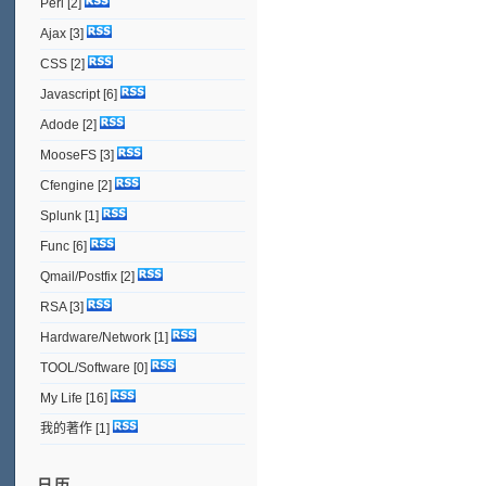
Perl
[2]
Ajax
[3]
CSS
[2]
Javascript
[6]
Adode
[2]
MooseFS
[3]
Cfengine
[2]
Splunk
[1]
Func
[6]
Qmail/Postfix
[2]
RSA
[3]
Hardware/Network
[1]
TOOL/Software
[0]
My Life
[16]
我的著作
[1]
日历