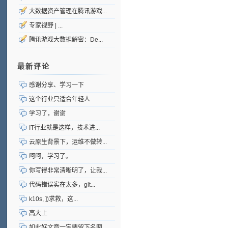
大数据资产管理在腾讯游戏...
专家视野 | ...
腾讯游戏大数据解密：De...
最新评论
感谢分享、学习一下
这个行业只适合年轻人
学习了，谢谢
IT行业就是这样，技术进...
云原生背景下，运维不做转...
呵呵，学习了。
你写得非常清晰明了，让我...
代码错误实在太多，git...
k10s, ])求救，这...
高大上
如此好文章一定要留下名啊