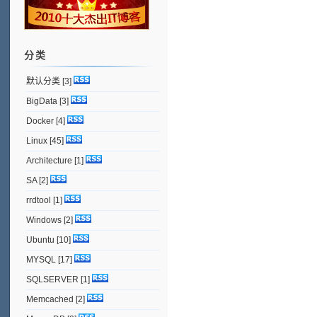
分类
默认分类
[3]
BigData
[3]
Docker
[4]
Linux
[45]
Architecture
[1]
SA
[2]
rrdtool
[1]
Windows
[2]
Ubuntu
[10]
MYSQL
[17]
SQLSERVER
[1]
Memcached
[2]