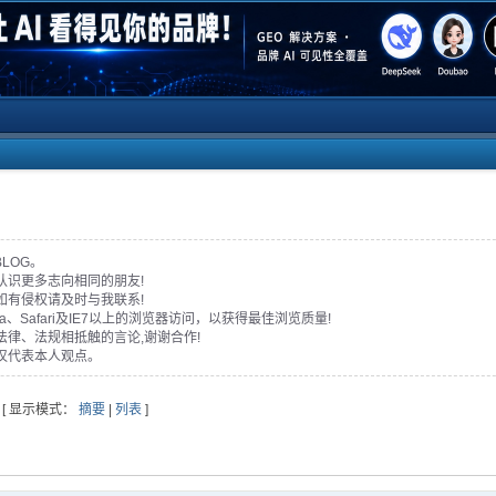
BLOG。
认识更多志向相同的朋友!
如有侵权请及时与我联系!
era、Safari及IE7以上的浏览器访问，以获得最佳浏览质量!
法律、法规相抵触的言论,谢谢合作!
仅代表本人观点。
[ 显示模式：
摘要
|
列表
]