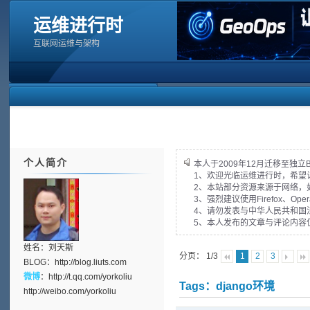
运维进行时
互联网运维与架构
个人简介
本人于2009年12月迁移至独立
1、欢迎光临运维进行时，希望
2、本站部分资源来源于网络，
3、强烈建议使用Firefox、Op
4、请勿发表与中华人民共和国
5、本人发布的文章与评论内容
姓名：刘天斯
分页： 1/3
1
2
3
BLOG：
http://blog.liuts.com
微博
：
http://t.qq.com/yorkoliu
Tags：django环境
http://weibo.com/yorkoliu