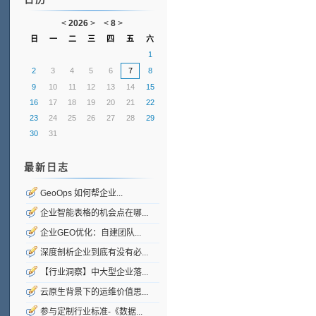
<
2026
>
<
8
>
日
一
二
三
四
五
六
1
2
3
4
5
6
7
8
9
10
11
12
13
14
15
16
17
18
19
20
21
22
23
24
25
26
27
28
29
30
31
最新日志
GeoOps 如何帮企业...
企业智能表格的机会点在哪...
企业GEO优化：自建团队...
深度剖析企业到底有没有必...
【行业洞察】中大型企业落...
云原生背景下的运维价值思...
参与定制行业标准-《数据...