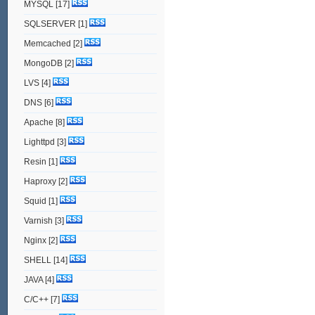
MYSQL
[17]
SQLSERVER
[1]
Memcached
[2]
MongoDB
[2]
LVS
[4]
DNS
[6]
Apache
[8]
Lighttpd
[3]
Resin
[1]
Haproxy
[2]
Squid
[1]
Varnish
[3]
Nginx
[2]
SHELL
[14]
JAVA
[4]
C/C++
[7]