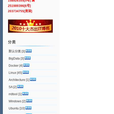
158926355[5号] 满
251989396[6号]
203734755[资深]
分类
默认分类
[3]
BigData
[3]
Docker
[4]
Linux
[45]
Architecture
[1]
SA
[2]
rrdtool
[1]
Windows
[2]
Ubuntu
[10]