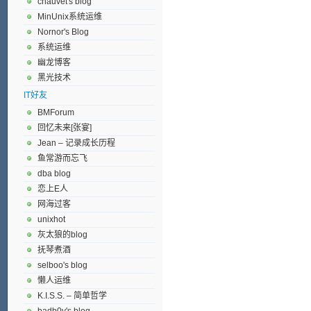
chauvet's blog
MinUnix系统运维
Nornor's Blog
系统运维
幽龙博客
黑光技术
IT好友
BMForum
回忆未来[张宴]
Jean – 记录成长历程
鱼常游而忘飞
dba blog
恋上E人
网海过客
unixhot
灰太狼的blog
抚琴煮酒
selboo's blog
懒人运维
K.I.S.S. – 简单哲学
badb0y's blog