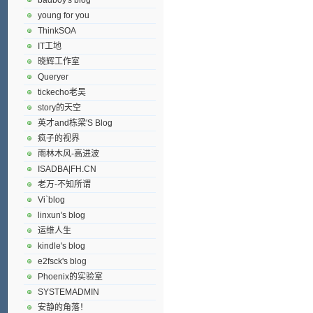
young for you
ThinkSOA
IT工地
晓辉工作室
Queryer
tickecho老吴
story的天空
英才and栋梁'S Blog
疯子的视界
雨林木风-高进波
ISADBA|FH.CN
老万-不知所谓
Vi`blog
linxun's blog
运维人生
kindle's blog
e2fsck's blog
Phoenix的实验室
SYSTEMADMIN
安静的角落！