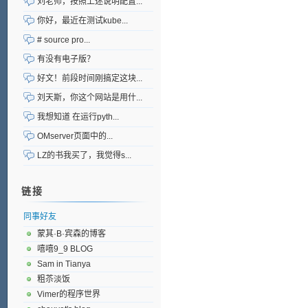
刘老师，按照上述说明配置...
你好，最近在测试kube...
# source pro...
有没有电子版？
好文！前段时间刚搞定这块...
刘天斯，你这个网站是用什...
我想知道 在运行pyth...
OMserver页面中的...
LZ的书我买了，我觉得s...
链接
同事好友
蒙其·B·宾森的博客
嘻嘻9_9 BLOG
Sam in Tianya
粗苶淡饭
Vimer的程序世界