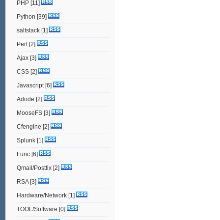
PHP
[11]
Python
[39]
saltstack
[1]
Perl
[2]
Ajax
[3]
CSS
[2]
Javascript
[6]
Adode
[2]
MooseFS
[3]
Cfengine
[2]
Splunk
[1]
Func
[6]
Qmail/Postfix
[2]
RSA
[3]
Hardware/Network
[1]
TOOL/Software
[0]