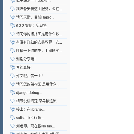
似乎缺少一个docker...
我准备安装这个服务，但在...
请问天斯，目前Hapro...
6.3.2 案例：实现堡...
请问你的拓扑图是用什么软...
有没有详细的安装教程，安...
吐槽一下你的书，上周刚买...
谢谢分享哦！
写的真好!
好文哦，赞一个！
请问您的架构图 是用什么...
django-debug...
细节没讲清楚.菜鸟按这流...
接上：在librarie...
saltstack执行命...
刘老师，现在报No mo...