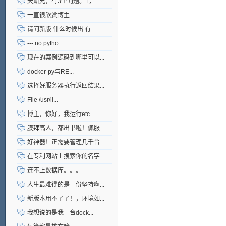
天斯兄，有3个问题。1，...
一直很欣赏博主
请问新版 什么时候出 有...
--- no pytho...
现在的案例源码到哪里可以...
docker-py与RE...
选择好服务器执行返回结果...
File /usr/li...
博主，你好，我运行etc...
膜拜高人，都出书啦！佩服
好神器！正需要管理几千台...
在专利网站上搜索你的名字...
连不上数据库。。。
人生最难得的是一份坚持啊...
新版本用不了了！，环境如...
我想说的是我一台dock...