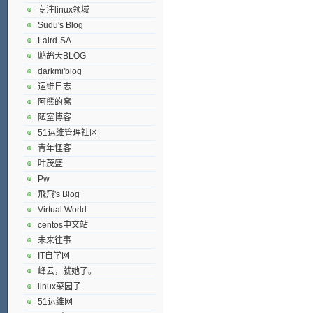
专注linux领域
Sudu's Blog
Laird-SA
鹧鸪天BLOG
darkmi'blog
运维日志
阿熊的窝
陋室博客
51运维管理社区
青年怪客
叶茂盛
Pw
飛飛's Blog
Virtual World
centos中文站
未来往事
IT自学网
峰云，就她了。
linux菜园子
51运维网