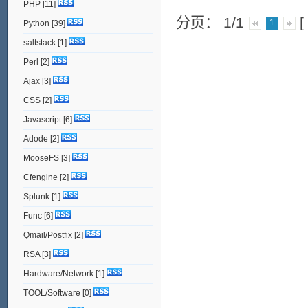
PHP
[11]
分页： 1/1
1
Python
[39]
saltstack
[1]
Perl
[2]
Ajax
[3]
CSS
[2]
Javascript
[6]
Adode
[2]
MooseFS
[3]
Cfengine
[2]
Splunk
[1]
Func
[6]
Qmail/Postfix
[2]
RSA
[3]
Hardware/Network
[1]
TOOL/Software
[0]