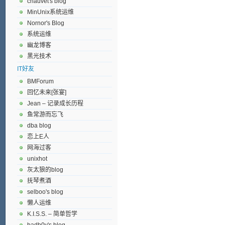
chauvet's blog
MinUnix系统运维
Nornor's Blog
系统运维
幽龙博客
黑光技术
IT好友
BMForum
回忆未来[张宴]
Jean – 记录成长历程
鱼常游而忘飞
dba blog
恋上E人
网海过客
unixhot
灰太狼的blog
抚琴煮酒
selboo's blog
懒人运维
K.I.S.S. – 简单哲学
badb0y's blog