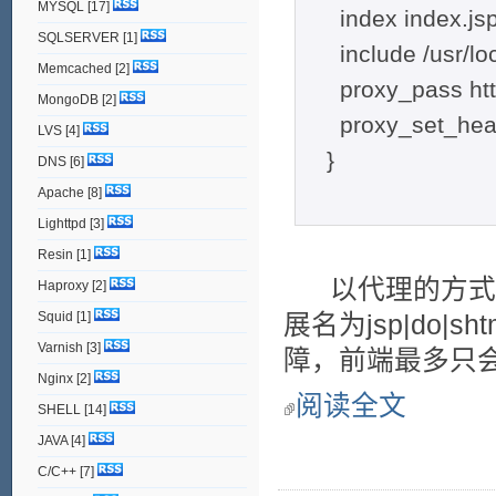
MYSQL
[17]
index index.jsp
SQLSERVER
[1]
include /usr/loca
Memcached
[2]
proxy_pass http:
MongoDB
[2]
proxy_set_heade
LVS
[4]
}
DNS
[6]
Apache
[8]
Lighttpd
[3]
Resin
[1]
以代理的方式进
Haproxy
[2]
Squid
[1]
展名为jsp|do|s
Varnish
[3]
障，前端最多只会报5
Nginx
[2]
阅读全文
SHELL
[14]
JAVA
[4]
C/C++
[7]