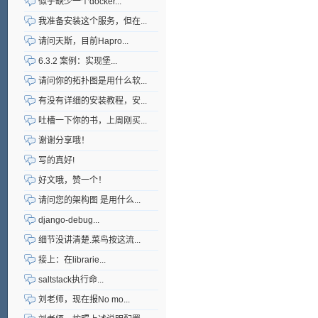
似乎缺少一个docker...
我准备安装这个服务，但在...
请问天斯，目前Hapro...
6.3.2 案例：实现堡...
请问你的拓扑图是用什么软...
有没有详细的安装教程，安...
吐槽一下你的书，上周刚买...
谢谢分享哦！
写的真好!
好文哦，赞一个！
请问您的架构图 是用什么...
django-debug...
细节没讲清楚.菜鸟按这流...
接上：在librarie...
saltstack执行命...
刘老师，现在报No mo...