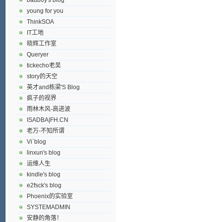
young for you
ThinkSOA
IT工地
晓辉工作室
Queryer
tickecho老吴
story的天空
英才and栋梁'S Blog
疯子的视界
雨林木风-高进波
ISADBA|FH.CN
老万-不知所谓
Vi`blog
linxun's blog
运维人生
kindle's blog
e2fsck's blog
Phoenix的实验室
SYSTEMADMIN
安静的角落！