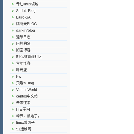
专注linux领域
Sudu's Blog
Laird-SA
鹧鸪天BLOG
darkmi'blog
运维日志
阿熊的窝
陋室博客
51运维管理社区
青年怪客
叶茂盛
Pw
飛飛's Blog
Virtual World
centos中文站
未来往事
IT自学网
峰云，就她了。
linux菜园子
51运维网