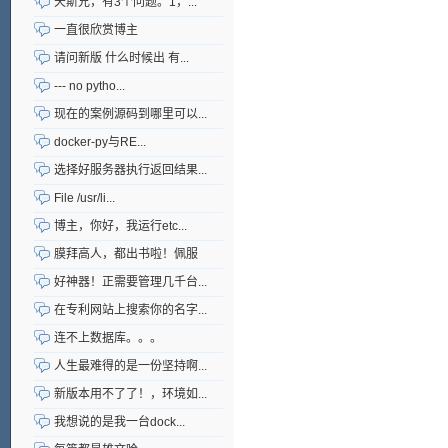
天斯兄，有3个问题。1，...
一直很欣赏博主
请问新版 什么时候出 有...
--- no pytho...
现在的案例源码到哪里可以...
docker-py与RE...
选择好服务器执行返回结果...
File /usr/li...
博主，你好，我运行etc...
膜拜高人，都出书啦！佩服
好神器！正需要管理几千台...
在专利网站上搜索你的名字...
连不上数据库。。。
人生最难得的是一份坚持啊...
新版本用不了了！，环境如...
我想说的是我一台dock...