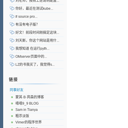
刘老师，按照上述说明配置...
你好，最近在测试kube...
# source pro...
有没有电子版？
好文！前段时间刚搞定这块...
刘天斯，你这个网站是用什...
我想知道 在运行pyth...
OMserver页面中的...
LZ的书我买了，我觉得s...
链接
同事好友
蒙其·B·宾森的博客
嘻嘻9_9 BLOG
Sam in Tianya
粗苶淡饭
Vimer的程序世界