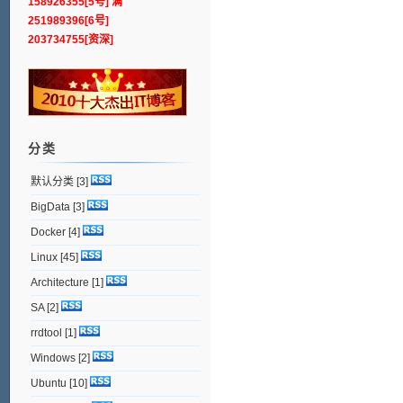
158926355[5号] 满
251989396[6号]
203734755[资深]
分类
默认分类
[3]
BigData
[3]
Docker
[4]
Linux
[45]
Architecture
[1]
SA
[2]
rrdtool
[1]
Windows
[2]
Ubuntu
[10]