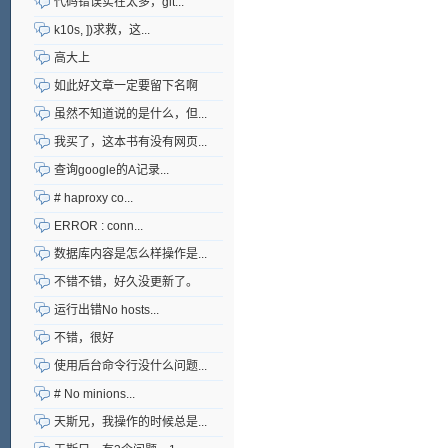
代码错误实在太多，git...
k10s, ])求救，这...
高大上
如此好文章一定要留下名啊
虽然不知道说的是什么，但...
我买了，这本书有没有网页...
查询google的A记录...
# haproxy co...
ERROR : conn...
数据库内容是怎么样操作是...
不错不错，好久没更新了。
运行出错No hosts...
不错，很好
使用后台命令行没什么问题...
# No minions...
天斯兄，我操作的时候总是...