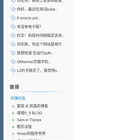
刘老师，按照上述说明配置...
你好，最近在测试kube...
# source pro...
有没有电子版？
好文！前段时间刚搞定这块...
刘天斯，你这个网站是用什...
我想知道 在运行pyth...
OMserver页面中的...
LZ的书我买了，我觉得s...
链接
同事好友
蒙其·B·宾森的博客
嘻嘻9_9 BLOG
Sam in Tianya
粗苶淡饭
Vimer的程序世界