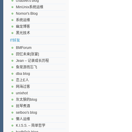
chauvet's blog
MinUnix系统运维
Nornor's Blog
系统运维
幽龙博客
黑光技术
IT好友
BMForum
回忆未来[张宴]
Jean – 记录成长历程
鱼常游而忘飞
dba blog
恋上E人
网海过客
unixhot
灰太狼的blog
抚琴煮酒
selboo's blog
懒人运维
K.I.S.S. – 简单哲学
badb0y's blog