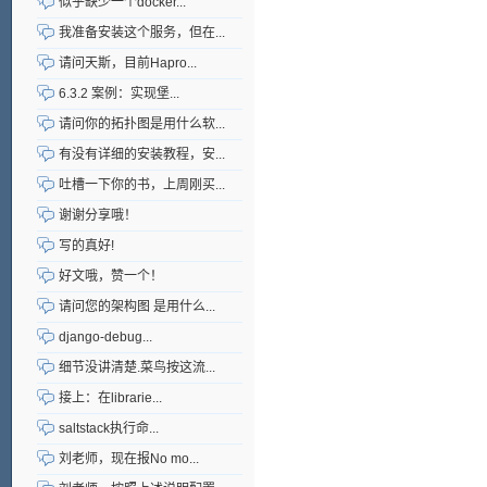
似乎缺少一个docker...
我准备安装这个服务，但在...
请问天斯，目前Hapro...
6.3.2 案例：实现堡...
请问你的拓扑图是用什么软...
有没有详细的安装教程，安...
吐槽一下你的书，上周刚买...
谢谢分享哦！
写的真好!
好文哦，赞一个！
请问您的架构图 是用什么...
django-debug...
细节没讲清楚.菜鸟按这流...
接上：在librarie...
saltstack执行命...
刘老师，现在报No mo...