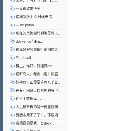
天斯兄，有3个问题。1，...
一直很欣赏博主
请问新版 什么时候出 有...
--- no pytho...
现在的案例源码到哪里可以...
docker-py与RE...
选择好服务器执行返回结果...
File /usr/li...
博主，你好，我运行etc...
膜拜高人，都出书啦！佩服
好神器！正需要管理几千台...
在专利网站上搜索你的名字...
连不上数据库。。。
人生最难得的是一份坚持啊...
新版本用不了了！，环境如...
我想说的是我一台dock...