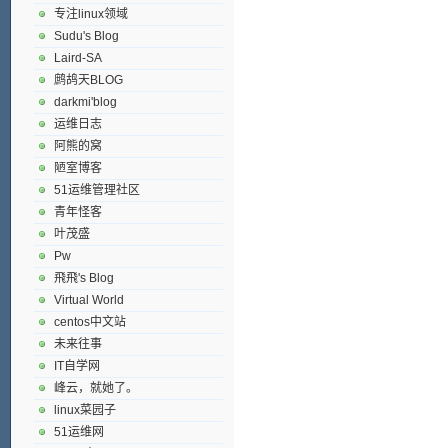
专注linux领域
Sudu's Blog
Laird-SA
鹧鸪天BLOG
darkmi'blog
运维日志
阿熊的窝
陋室博客
51运维管理社区
青年怪客
叶茂盛
Pw
飛飛's Blog
Virtual World
centos中文站
未来往事
IT自学网
峰云，就她了。
linux菜园子
51运维网