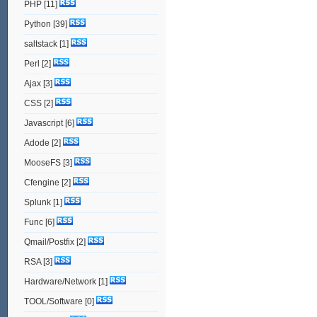
PHP
[11]
Python
[39]
saltstack
[1]
Perl
[2]
Ajax
[3]
CSS
[2]
Javascript
[6]
Adode
[2]
MooseFS
[3]
Cfengine
[2]
Splunk
[1]
Func
[6]
Qmail/Postfix
[2]
RSA
[3]
Hardware/Network
[1]
TOOL/Software
[0]