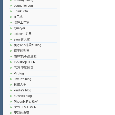
young for you
ThinkSOA
IT工地
晓辉工作室
Queryer
tickecho老吴
story的天空
英才and栋梁'S Blog
疯子的视界
雨林木风-高进波
ISADBA|FH.CN
老万-不知所谓
Vi`blog
linxun's blog
运维人生
kindle's blog
e2fsck's blog
Phoenix的实验室
SYSTEMADMIN
安静的角落！