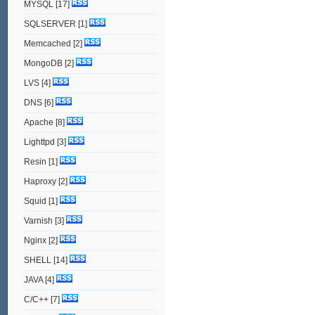
MYSQL
[17]
SQLSERVER
[1]
Memcached
[2]
MongoDB
[2]
LVS
[4]
DNS
[6]
Apache
[8]
Lighttpd
[3]
Resin
[1]
Haproxy
[2]
Squid
[1]
Varnish
[3]
Nginx
[2]
SHELL
[14]
JAVA
[4]
C/C++
[7]