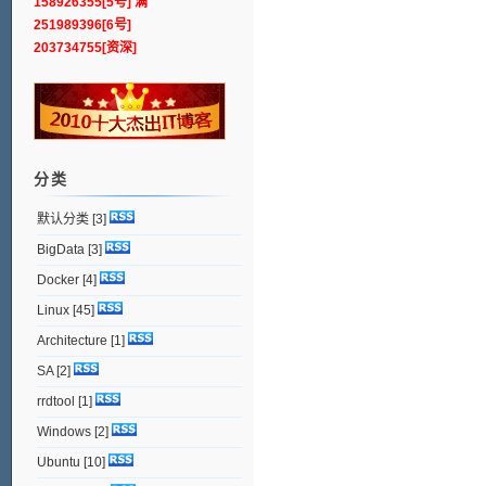
158926355[5号] 满
251989396[6号]
203734755[资深]
分类
默认分类
[3]
BigData
[3]
Docker
[4]
Linux
[45]
Architecture
[1]
SA
[2]
rrdtool
[1]
Windows
[2]
Ubuntu
[10]