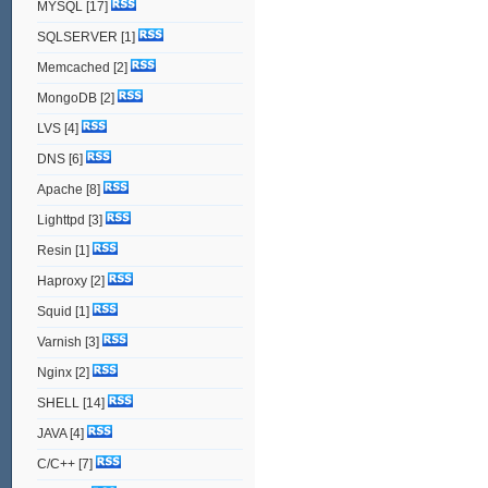
MYSQL
[17]
SQLSERVER
[1]
Memcached
[2]
MongoDB
[2]
LVS
[4]
DNS
[6]
Apache
[8]
Lighttpd
[3]
Resin
[1]
Haproxy
[2]
Squid
[1]
Varnish
[3]
Nginx
[2]
SHELL
[14]
JAVA
[4]
C/C++
[7]