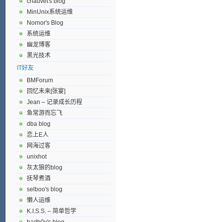
chauvet's blog
MinUnix系统运维
Nornor's Blog
系统运维
幽龙博客
黑光技术
IT好友
BMForum
回忆未来[张宴]
Jean – 记录成长历程
鱼常游而忘飞
dba blog
恋上E人
网海过客
unixhot
灰太狼的blog
抚琴煮酒
selboo's blog
懒人运维
K.I.S.S. – 简单哲学
badb0y's blog