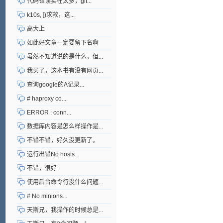
代码错误实在太多，git...
k10s, ])求救，这...
高大上
如此好文章一定要留下名啊
虽然不知道说的是什么，但...
我买了，这本书有没有网页...
查询google的A记录...
# haproxy co...
ERROR : conn...
数据库内容是怎么样操作是...
不错不错，好久没更新了。
运行出错No hosts...
不错，很好
使用后台命令行没什么问题...
# No minions...
天斯兄，我操作的时候总是...