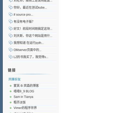
刘老师，按照上述说明配置...
你好，最近在测试kube...
# source pro...
有没有电子版？
好文！前段时间刚搞定这块...
刘天斯，你这个网站是用什...
我想知道 在运行pyth...
OMserver页面中的...
LZ的书我买了，我觉得s...
链接
同事好友
蒙其·B·宾森的博客
嘻嘻9_9 BLOG
Sam in Tianya
粗苶淡饭
Vimer的程序世界