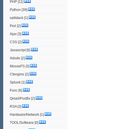
PHP
[11]
Python
[39]
saltstack
[1]
Perl
[2]
Ajax
[3]
CSS
[2]
Javascript
[6]
Adode
[2]
MooseFS
[3]
Cfengine
[2]
Splunk
[1]
Func
[6]
Qmail/Postfix
[2]
RSA
[3]
Hardware/Network
[1]
TOOL/Software
[0]