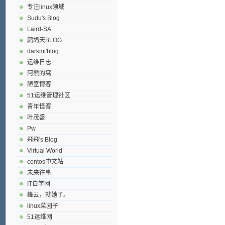
专注linux领域
Sudu's Blog
Laird-SA
鹧鸪天BLOG
darkmi'blog
运维日志
阿熊的窝
陋室博客
51运维管理社区
青年怪客
叶茂盛
Pw
飛飛's Blog
Virtual World
centos中文站
未来往事
IT自学网
峰云，就她了。
linux菜园子
51运维网