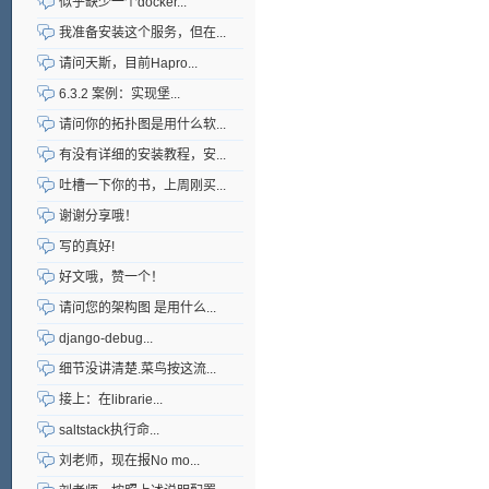
似乎缺少一个docker...
我准备安装这个服务，但在...
请问天斯，目前Hapro...
6.3.2 案例：实现堡...
请问你的拓扑图是用什么软...
有没有详细的安装教程，安...
吐槽一下你的书，上周刚买...
谢谢分享哦！
写的真好!
好文哦，赞一个！
请问您的架构图 是用什么...
django-debug...
细节没讲清楚.菜鸟按这流...
接上：在librarie...
saltstack执行命...
刘老师，现在报No mo...