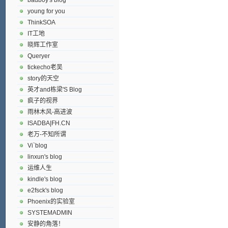
young for you
ThinkSOA
IT工地
晓辉工作室
Queryer
tickecho老吴
story的天空
英才and栋梁'S Blog
疯子的视界
雨林木风-高进波
ISADBA|FH.CN
老万-不知所谓
Vi`blog
linxun's blog
运维人生
kindle's blog
e2fsck's blog
Phoenix的实验室
SYSTEMADMIN
安静的角落！