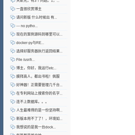
天斯兄，有3个问题。1，...
一直很欣赏博主
请问新版 什么时候出 有...
--- no pytho...
现在的案例源码到哪里可以...
docker-py与RE...
选择好服务器执行返回结果...
File /usr/li...
博主，你好，我运行etc...
膜拜高人，都出书啦！佩服
好神器！正需要管理几千台...
在专利网站上搜索你的名字...
连不上数据库。。。
人生最难得的是一份坚持啊...
新版本用不了了！，环境如...
我想说的是我一台dock...