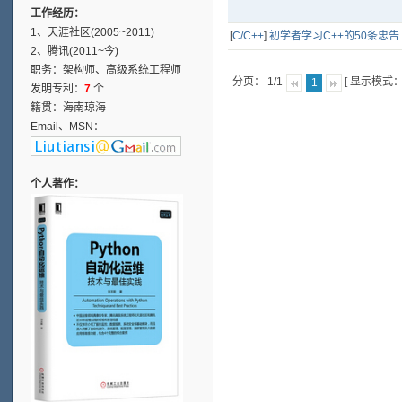
工作经历：
1、天涯社区(2005~2011)
[
C/C++
]
初学者学习C++的50条忠告
2、腾讯(2011~今)
职务：架构师、高级系统工程师
分页： 1/1
[ 显示模式
1
发明专利：
7
个
籍贯：海南琼海
Email、MSN：
个人著作：