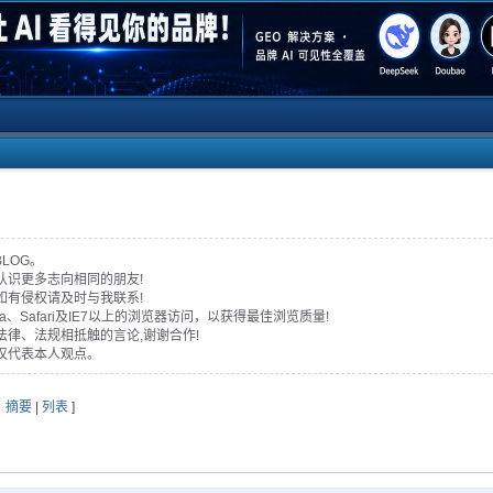
BLOG。
认识更多志向相同的朋友!
如有侵权请及时与我联系!
era、Safari及IE7以上的浏览器访问，以获得最佳浏览质量!
法律、法规相抵触的言论,谢谢合作!
仅代表本人观点。
：
摘要
|
列表
]