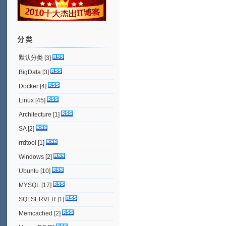
分类
默认分类
[3]
BigData
[3]
Docker
[4]
Linux
[45]
Architecture
[1]
SA
[2]
rrdtool
[1]
Windows
[2]
Ubuntu
[10]
MYSQL
[17]
SQLSERVER
[1]
Memcached
[2]