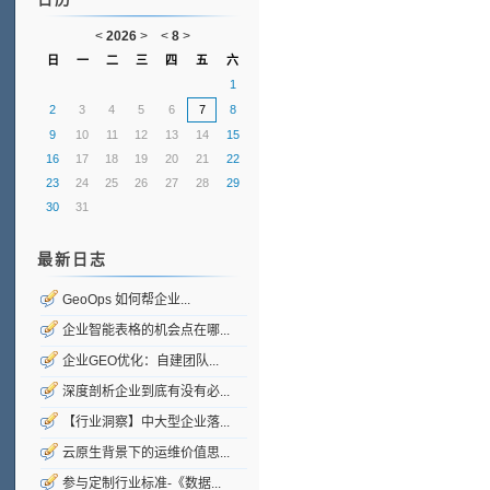
<
2026
>
<
8
>
日
一
二
三
四
五
六
1
2
3
4
5
6
7
8
9
10
11
12
13
14
15
16
17
18
19
20
21
22
23
24
25
26
27
28
29
30
31
最新日志
GeoOps 如何帮企业...
企业智能表格的机会点在哪...
企业GEO优化：自建团队...
深度剖析企业到底有没有必...
【行业洞察】中大型企业落...
云原生背景下的运维价值思...
参与定制行业标准-《数据...