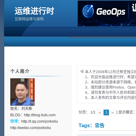
运维进行时
互联网运维与架构
个人简介
本人于2009年12月迁移至独立
1、欢迎光临运维进行时，希望
2、本站部分资源来源于网络，
3、强烈建议使用Firefox、Op
4、请勿发表与中华人民共和国
5、本人发布的文章与评论内容
姓名：刘天斯
分页： 1/1
[ 显示模式
1
BLOG：
http://blog.liuts.com
微博
：
http://t.qq.com/yorkoliu
Tags：忠告
http://weibo.com/yorkoliu