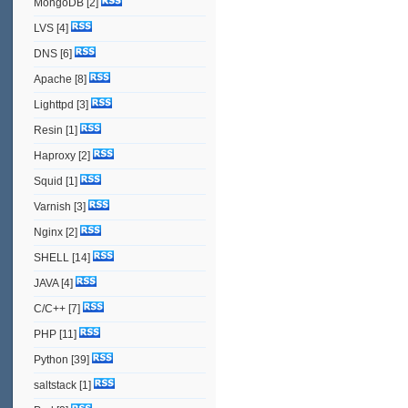
MongoDB
[2]
LVS
[4]
DNS
[6]
Apache
[8]
Lighttpd
[3]
Resin
[1]
Haproxy
[2]
Squid
[1]
Varnish
[3]
Nginx
[2]
SHELL
[14]
JAVA
[4]
C/C++
[7]
PHP
[11]
Python
[39]
saltstack
[1]