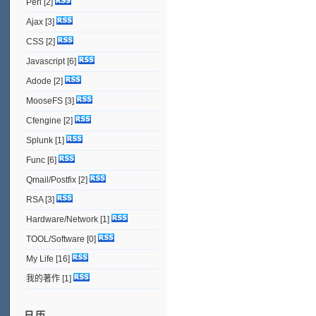
Perl
[2]
Ajax
[3]
CSS
[2]
Javascript
[6]
Adode
[2]
MooseFS
[3]
Cfengine
[2]
Splunk
[1]
Func
[6]
Qmail/Postfix
[2]
RSA
[3]
Hardware/Network
[1]
TOOL/Software
[0]
My Life
[16]
我的著作
[1]
日历