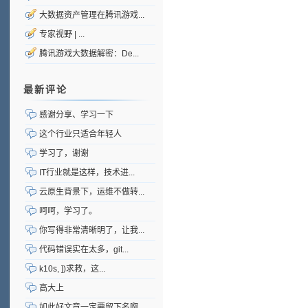
大数据资产管理在腾讯游戏...
专家视野 | ...
腾讯游戏大数据解密：De...
最新评论
感谢分享、学习一下
这个行业只适合年轻人
学习了，谢谢
IT行业就是这样，技术进...
云原生背景下，运维不做转...
呵呵，学习了。
你写得非常清晰明了，让我...
代码错误实在太多，git...
k10s, ])求救，这...
高大上
如此好文章一定要留下名啊