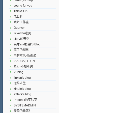
young for you
ThinkSOA
IT工地
晓辉工作室
Queryer
tickecho老吴
story的天空
英才and栋梁'S Blog
疯子的视界
雨林木风-高进波
ISADBA|FH.CN
老万-不知所谓
Vi`blog
linxun's blog
运维人生
kindle's blog
e2fsck's blog
Phoenix的实验室
SYSTEMADMIN
安静的角落！