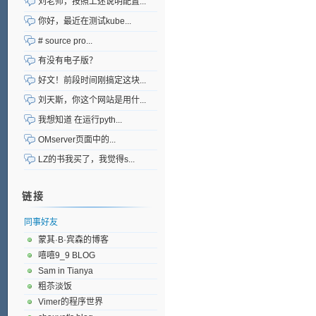
刘老师，按照上述说明配置...
你好，最近在测试kube...
# source pro...
有没有电子版？
好文！前段时间刚搞定这块...
刘天斯，你这个网站是用什...
我想知道 在运行pyth...
OMserver页面中的...
LZ的书我买了，我觉得s...
链接
同事好友
蒙其·B·宾森的博客
嘻嘻9_9 BLOG
Sam in Tianya
粗苶淡饭
Vimer的程序世界