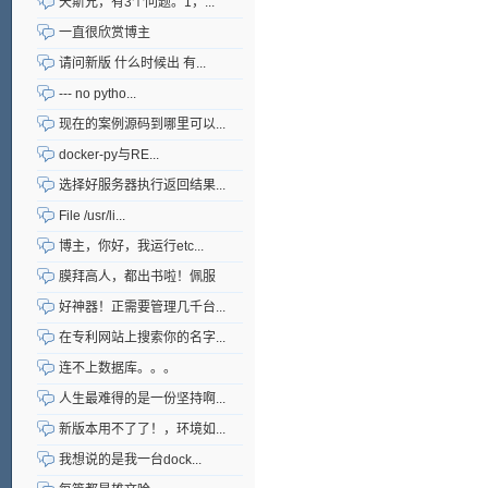
天斯兄，有3个问题。1，...
一直很欣赏博主
请问新版 什么时候出 有...
--- no pytho...
现在的案例源码到哪里可以...
docker-py与RE...
选择好服务器执行返回结果...
File /usr/li...
博主，你好，我运行etc...
膜拜高人，都出书啦！佩服
好神器！正需要管理几千台...
在专利网站上搜索你的名字...
连不上数据库。。。
人生最难得的是一份坚持啊...
新版本用不了了！，环境如...
我想说的是我一台dock...