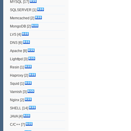
MYSQL
[17]
SQLSERVER
[1]
Memcached
[2]
MongoDB
[2]
LVS
[4]
DNS
[6]
Apache
[8]
Lighttpd
[3]
Resin
[1]
Haproxy
[2]
Squid
[1]
Varnish
[3]
Nginx
[2]
SHELL
[14]
JAVA
[4]
C/C++
[7]