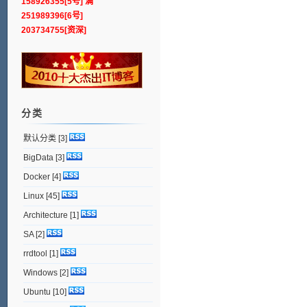
158926355[5号] 满
251989396[6号]
203734755[资深]
分类
默认分类
[3]
BigData
[3]
Docker
[4]
Linux
[45]
Architecture
[1]
SA
[2]
rrdtool
[1]
Windows
[2]
Ubuntu
[10]