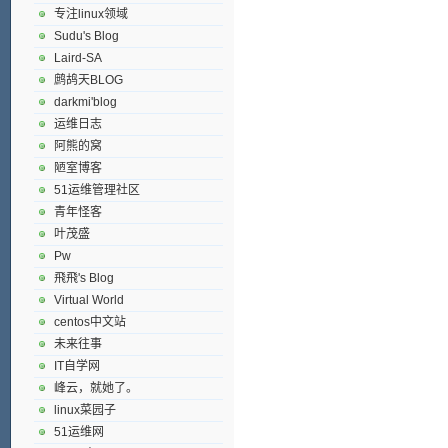
专注linux领域
Sudu's Blog
Laird-SA
鹧鸪天BLOG
darkmi'blog
运维日志
阿熊的窝
陋室博客
51运维管理社区
青年怪客
叶茂盛
Pw
飛飛's Blog
Virtual World
centos中文站
未来往事
IT自学网
峰云，就她了。
linux菜园子
51运维网