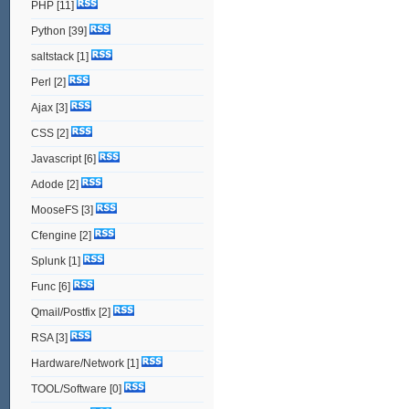
PHP
[11]
Python
[39]
saltstack
[1]
Perl
[2]
Ajax
[3]
CSS
[2]
Javascript
[6]
Adode
[2]
MooseFS
[3]
Cfengine
[2]
Splunk
[1]
Func
[6]
Qmail/Postfix
[2]
RSA
[3]
Hardware/Network
[1]
TOOL/Software
[0]