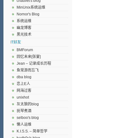
chauvet's blog
MinUnix系统运维
Nornor's Blog
系统运维
幽龙博客
黑光技术
IT好友
BMForum
回忆未来[张宴]
Jean – 记录成长历程
鱼常游而忘飞
dba blog
恋上E人
网海过客
unixhot
灰太狼的blog
抚琴煮酒
selboo's blog
懒人运维
K.I.S.S. – 简单哲学
badb0y's blog