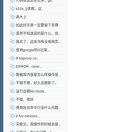
代码错误实在太多，git...
k10s, ])求救，这...
高大上
如此好文章一定要留下名啊
虽然不知道说的是什么，但...
我买了，这本书有没有网页...
查询google的A记录...
# haproxy co...
ERROR : conn...
数据库内容是怎么样操作是...
不错不错，好久没更新了。
运行出错No hosts...
不错，很好
使用后台命令行没什么问题...
# No minions...
天斯兄，我操作的时候总是...