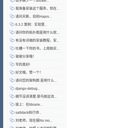
似乎缺少一个docker...
我准备安装这个服务，但在...
请问天斯，目前Hapro...
6.3.2 案例：实现堡...
请问你的拓扑图是用什么软...
有没有详细的安装教程，安...
吐槽一下你的书，上周刚买...
谢谢分享哦！
写的真好!
好文哦，赞一个！
请问您的架构图 是用什么...
django-debug...
细节没讲清楚.菜鸟按这流...
接上：在librarie...
saltstack执行命...
刘老师，现在报No mo...