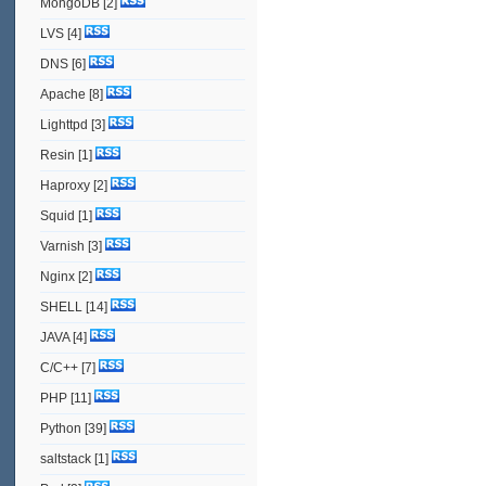
MongoDB
[2]
LVS
[4]
DNS
[6]
Apache
[8]
Lighttpd
[3]
Resin
[1]
Haproxy
[2]
Squid
[1]
Varnish
[3]
Nginx
[2]
SHELL
[14]
JAVA
[4]
C/C++
[7]
PHP
[11]
Python
[39]
saltstack
[1]