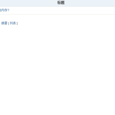
标题
加内存?
：
摘要
|
列表
]