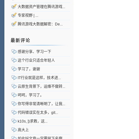
大数据资产管理在腾讯游戏...
专家视野 | ...
腾讯游戏大数据解密：De...
最新评论
感谢分享、学习一下
这个行业只适合年轻人
学习了，谢谢
IT行业就是这样，技术进...
云原生背景下，运维不做转...
呵呵，学习了。
你写得非常清晰明了，让我...
代码错误实在太多，git...
k10s, ])求救，这...
高大上
如此好文章一定要留下名啊