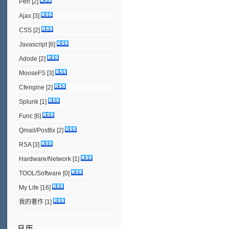
Perl
[2]
Ajax
[3]
CSS
[2]
Javascript
[6]
Adode
[2]
MooseFS
[3]
Cfengine
[2]
Splunk
[1]
Func
[6]
Qmail/Postfix
[2]
RSA
[3]
Hardware/Network
[1]
TOOL/Software
[0]
My Life
[16]
我的著作
[1]
日历