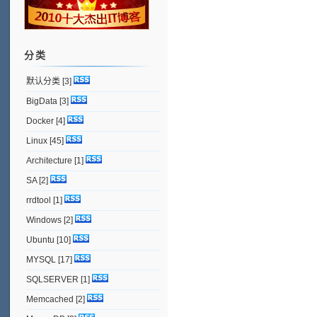
分类
默认分类
[3]
BigData
[3]
Docker
[4]
Linux
[45]
Architecture
[1]
SA
[2]
rrdtool
[1]
Windows
[2]
Ubuntu
[10]
MYSQL
[17]
SQLSERVER
[1]
Memcached
[2]