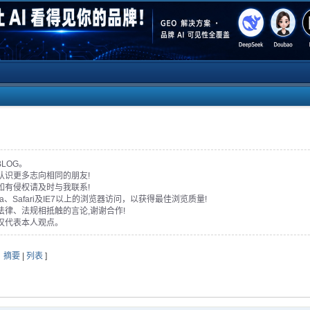
BLOG。
认识更多志向相同的朋友!
如有侵权请及时与我联系!
era、Safari及IE7以上的浏览器访问，以获得最佳浏览质量!
法律、法规相抵触的言论,谢谢合作!
仅代表本人观点。
：
摘要
|
列表
]