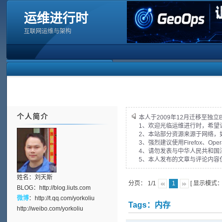
运维进行时
互联网运维与架构
个人简介
本人于2009年12月迁移至独立
1、欢迎光临运维进行时，希望
2、本站部分资源来源于网络，
3、强烈建议使用Firefox、Op
4、请勿发表与中华人民共和国
5、本人发布的文章与评论内容
姓名：刘天斯
分页： 1/1
[ 显示模式
1
BLOG：
http://blog.liuts.com
微博
：
http://t.qq.com/yorkoliu
Tags：内存
http://weibo.com/yorkoliu