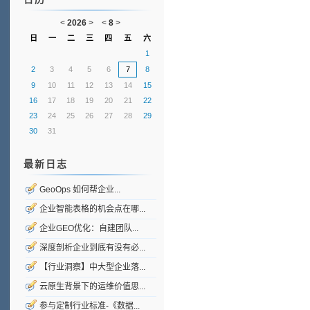
<
2026
>
<
8
>
日
一
二
三
四
五
六
1
2
3
4
5
6
7
8
9
10
11
12
13
14
15
16
17
18
19
20
21
22
23
24
25
26
27
28
29
30
31
最新日志
GeoOps 如何帮企业...
企业智能表格的机会点在哪...
企业GEO优化：自建团队...
深度剖析企业到底有没有必...
【行业洞察】中大型企业落...
云原生背景下的运维价值思...
参与定制行业标准-《数据...