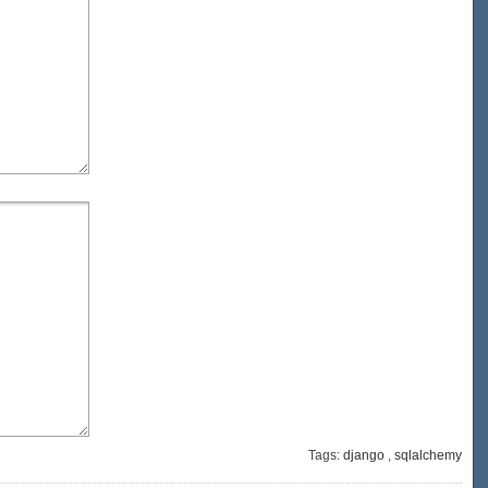
Tags:
django
,
sqlalchemy