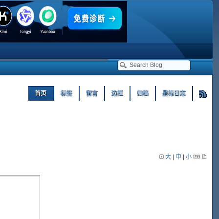
首页
标签
留言
边栏
归档
星标日志
大
|
中
|
小