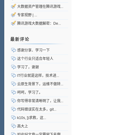
大数据资产管理在腾讯游戏...
专家视野 | ...
腾讯游戏大数据解密：De...
最新评论
感谢分享、学习一下
这个行业只适合年轻人
学习了，谢谢
IT行业就是这样，技术进...
云原生背景下，运维不做转...
呵呵，学习了。
你写得非常清晰明了，让我...
代码错误实在太多，git...
k10s, ])求救，这...
高大上
如此好文章一定要留下名啊