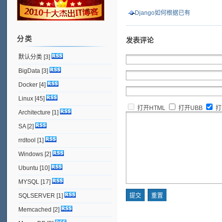
Django如何根据已有
分类
发表评论
默认分类
[3]
BigData
[3]
Docker
[4]
Linux
[45]
打开HTML
打开UBB
打
Architecture
[1]
SA
[2]
rrdtool
[1]
Windows
[2]
Ubuntu
[10]
MYSQL
[17]
SQLSERVER
[1]
Memcached
[2]