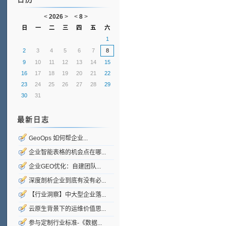
<
2026
>
<
8
>
日
一
二
三
四
五
六
1
2
3
4
5
6
7
8
9
10
11
12
13
14
15
16
17
18
19
20
21
22
23
24
25
26
27
28
29
30
31
最新日志
GeoOps 如何帮企业...
企业智能表格的机会点在哪...
企业GEO优化：自建团队...
深度剖析企业到底有没有必...
【行业洞察】中大型企业落...
云原生背景下的运维价值思...
参与定制行业标准-《数据...