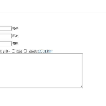
昵称
网址
电邮
开表情
隐藏
记住我
[登入]
[注册]