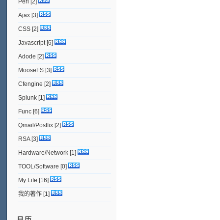
Perl
[2]
Ajax
[3]
CSS
[2]
Javascript
[6]
Adode
[2]
MooseFS
[3]
Cfengine
[2]
Splunk
[1]
Func
[6]
Qmail/Postfix
[2]
RSA
[3]
Hardware/Network
[1]
TOOL/Software
[0]
My Life
[16]
我的著作
[1]
日历