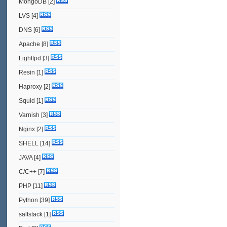
MongoDB
[2]
LVS
[4]
DNS
[6]
Apache
[8]
Lighttpd
[3]
Resin
[1]
Haproxy
[2]
Squid
[1]
Varnish
[3]
Nginx
[2]
SHELL
[14]
JAVA
[4]
C/C++
[7]
PHP
[11]
Python
[39]
saltstack
[1]