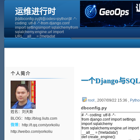
运维进行时
[b]dbconfig.py[/b][codes=python]# -*-
coding: utf-8 -*-from django.conf
import settingsimport sqlalchemyfrom
sqlalchemy.engine.url import
URL__all__ = ['metadat
个人简介
一个Django与SQ
root
, 2007/09/22 15:36 ,
Pyth
dbconfig.py
姓名：刘天斯
BLOG：
http://blog.liuts.com
微博
：
http://t.qq.com/yorkoliu
http://weibo.com/yorkoliu