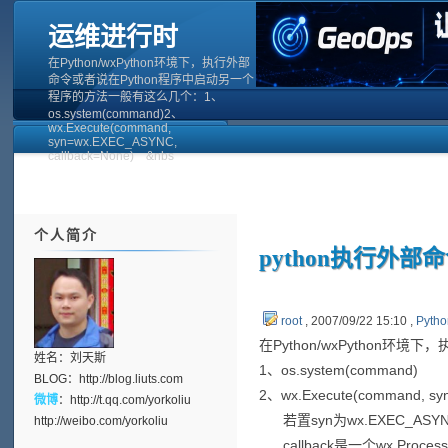
运维进行时
在Python/wxPython环境下，执行外部
命令或者说在Python程序中启动另一个
程序的方法一般有这么几个：1、
os.system(command)2、
wx.Execute(command,
syn=wx.EXEC_ASYNC,
callback=None) &nbs
个人简介
python执行外部
root
, 2007/09/22 15:10 ,
Pyth
在Python/wxPython
姓名：刘天斯
1、os.system(command)
BLOG：
http://blog.liuts.com
2、wx.Execute(command, sy
微博
：
http://t.qq.com/yorkoliu
若置syn为wx.EXEC_ASY
http://weibo.com/yorkoliu
callback是一个wx.Proces