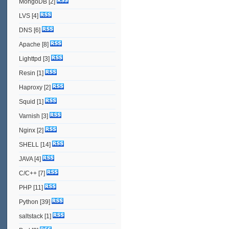
MongoDB
[2]
LVS
[4]
DNS
[6]
Apache
[8]
Lighttpd
[3]
Resin
[1]
Haproxy
[2]
Squid
[1]
Varnish
[3]
Nginx
[2]
SHELL
[14]
JAVA
[4]
C/C++
[7]
PHP
[11]
Python
[39]
saltstack
[1]