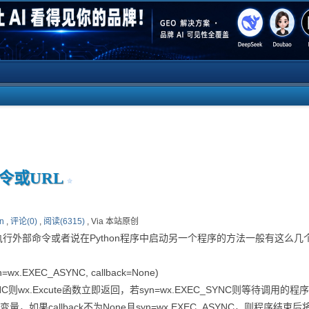
命令或URL
on
,
评论(0)
,
阅读(6315)
, Via 本站原创
环境下，执行外部命令或者说在Python程序中启动另一个程序的方法一般有这么几
n=wx.EXEC_ASYNC, callback=None)
NC则wx.Excute函数立即返回，若syn=wx.EXEC_SYNC则等待调用
s变量，如果callback不为None且syn=wx.EXEC_ASYNC，则程序结束后将调用