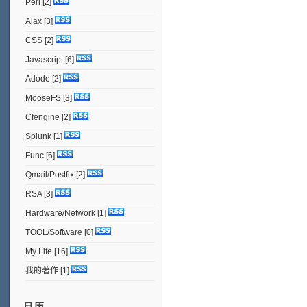
Perl
[2]
Ajax
[3]
CSS
[2]
Javascript
[6]
Adode
[2]
MooseFS
[3]
Cfengine
[2]
Splunk
[1]
Func
[6]
Qmail/Postfix
[2]
RSA
[3]
Hardware/Network
[1]
TOOL/Software
[0]
My Life
[16]
我的著作
[1]
日历