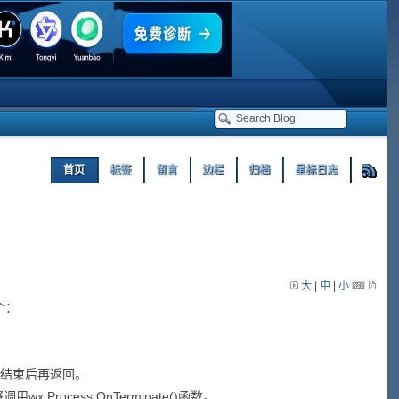
首页
标签
留言
边栏
归档
星标日志
大
|
中
|
小
个：
的程序结束后再返回。
wx.Process.OnTerminate()函数。