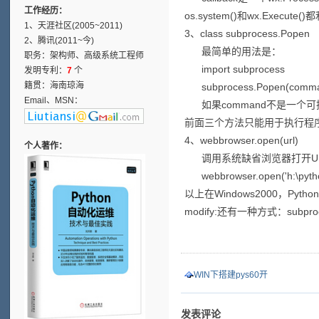
工作经历：
os.system()和wx.Ex
1、天涯社区(2005~2011)
3、class subprocess.Popen
2、腾讯(2011~今)
最简单的用法是：
职务：架构师、高级系统工程师
import subprocess
发明专利：
7
个
籍贯：海南琼海
subprocess.Popen(command
Email、MSN：
如果command不是一个可执行
前面三个方法只能用于执行程序和
4、webbrowser.open(url)
个人著作：
调用系统缺省浏览器打开URL地址，如 
webbrowser.open('h
以上在Windows2000，Python
modify:还有一种方式：subprocess
WIN下搭建pys60开
发表评论