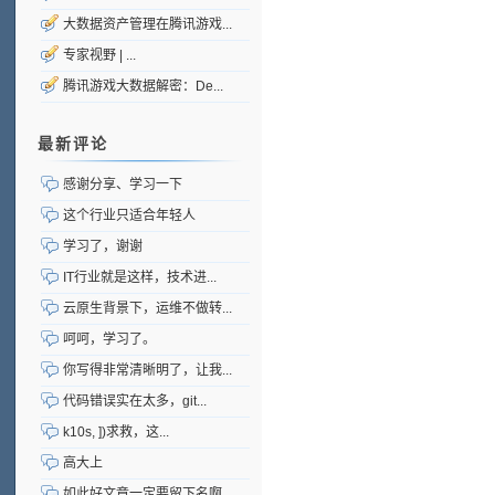
大数据资产管理在腾讯游戏...
专家视野 | ...
腾讯游戏大数据解密：De...
最新评论
感谢分享、学习一下
这个行业只适合年轻人
学习了，谢谢
IT行业就是这样，技术进...
云原生背景下，运维不做转...
呵呵，学习了。
你写得非常清晰明了，让我...
代码错误实在太多，git...
k10s, ])求救，这...
高大上
如此好文章一定要留下名啊