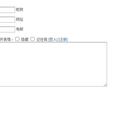
昵称
网址
电邮
开表情
隐藏
记住我
[登入]
[注册]