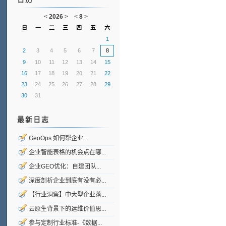
<
2026
>
<
8
>
日
一
二
三
四
五
六
1
2
3
4
5
6
7
8
9
10
11
12
13
14
15
16
17
18
19
20
21
22
23
24
25
26
27
28
29
30
31
最新日志
GeoOps 如何帮企业...
企业智能表格的机会点在哪...
企业GEO优化：自建团队...
深度剖析企业到底有没有必...
【行业洞察】中大型企业落...
云原生背景下的运维价值思...
参与定制行业标准-《数据...