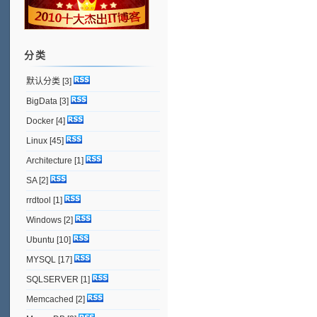
分类
默认分类
[3]
BigData
[3]
Docker
[4]
Linux
[45]
Architecture
[1]
SA
[2]
rrdtool
[1]
Windows
[2]
Ubuntu
[10]
MYSQL
[17]
SQLSERVER
[1]
Memcached
[2]