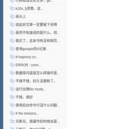
代码错误实在太多，git...
k10s, ])求救，这...
高大上
如此好文章一定要留下名啊
虽然不知道说的是什么，但...
我买了，这本书有没有网页...
查询google的A记录...
# haproxy co...
ERROR : conn...
数据库内容是怎么样操作是...
不错不错，好久没更新了。
运行出错No hosts...
不错，很好
使用后台命令行没什么问题...
# No minions...
天斯兄，我操作的时候总是...