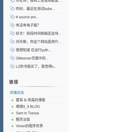
刘老师，按照上述说明配置...
你好，最近在测试kube...
# source pro...
有没有电子版？
好文！前段时间刚搞定这块...
刘天斯，你这个网站是用什...
我想知道 在运行pyth...
OMserver页面中的...
LZ的书我买了，我觉得s...
链接
同事好友
蒙其·B·宾森的博客
嘻嘻9_9 BLOG
Sam in Tianya
粗苶淡饭
Vimer的程序世界