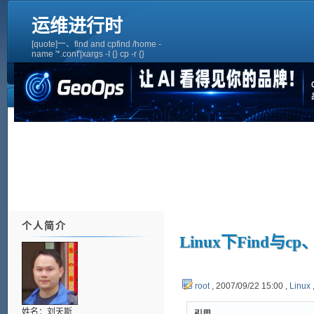
运维进行时
[quote]一、find and cpfind /home -
name '*.conf'|xargs -I {} cp -r {}
/home/conf/[/quote][quote]二、find and
rmfind /home -name 'test-file-*' | xargs
rm -r
个人简介
Linux下Find与
root
, 2007/09/22 15:00 ,
Linux
姓名：刘天斯