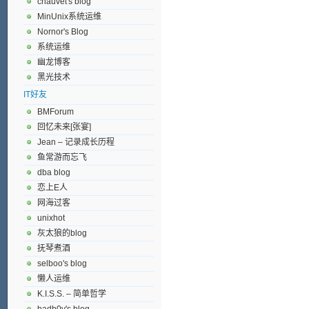
chauvet's blog
MinUnix系统运维
Nornor's Blog
系统运维
幽龙博客
黑光技术
IT好友
BMForum
回忆未来[张宴]
Jean – 记录成长历程
鱼常游而忘飞
dba blog
恋上E人
网海过客
unixhot
灰太狼的blog
抚琴煮酒
selboo's blog
懒人运维
K.I.S.S. – 简单哲学
badb0y's blog