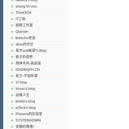
young for you
ThinkSOA
IT工地
晓辉工作室
Queryer
tickecho老吴
story的天空
英才and栋梁'S Blog
疯子的视界
雨林木风-高进波
ISADBA|FH.CN
老万-不知所谓
Vi`blog
linxun's blog
运维人生
kindle's blog
e2fsck's blog
Phoenix的实验室
SYSTEMADMIN
安静的角落！