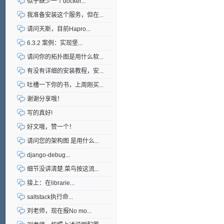
似乎缺少一个docker...
我准备安装这个服务，但在...
请问天斯，目前Hapro...
6.3.2 案例：实现堡...
请问你的拓扑图是用什么软...
有没有详细的安装教程，安...
吐槽一下你的书，上周刚买...
谢谢分享哦！
写的真好!
好文哦，赞一个！
请问您的架构图 是用什么...
django-debug...
细节没讲清楚.菜鸟按这流...
接上：在librarie...
saltstack执行命...
刘老师，现在报No mo...