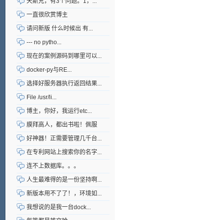
天斯兄，有3个问题。1，...
一直很欣赏博主
请问新版 什么时候出 有...
--- no pytho...
现在的案例源码到哪里可以...
docker-py与RE...
选择好服务器执行返回结果...
File /usr/li...
博主，你好，我运行etc...
膜拜高人，都出书啦！佩服
好神器！正需要管理几千台...
在专利网站上搜索你的名字...
连不上数据库。。。
人生最难得的是一份坚持啊...
新版本用不了了！，环境如...
我想说的是我一台dock...