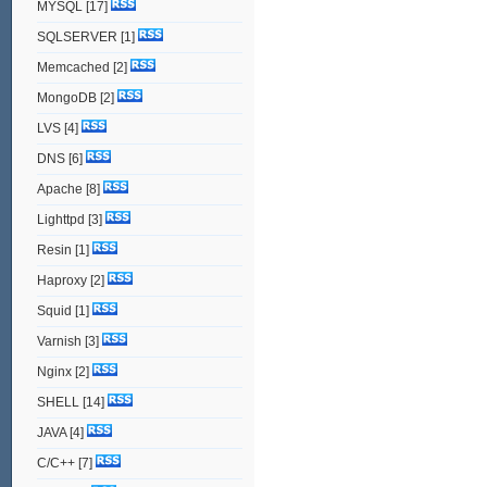
MYSQL
[17]
SQLSERVER
[1]
Memcached
[2]
MongoDB
[2]
LVS
[4]
DNS
[6]
Apache
[8]
Lighttpd
[3]
Resin
[1]
Haproxy
[2]
Squid
[1]
Varnish
[3]
Nginx
[2]
SHELL
[14]
JAVA
[4]
C/C++
[7]