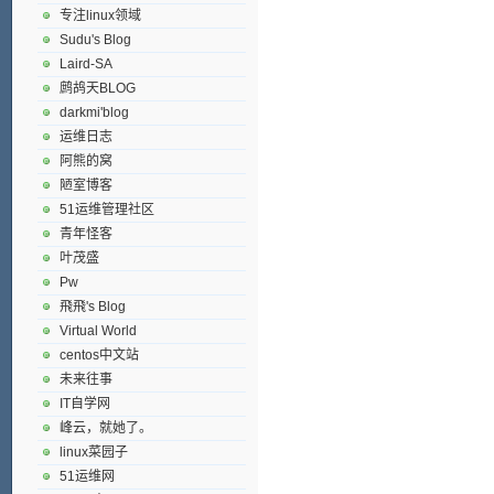
专注linux领域
Sudu's Blog
Laird-SA
鹧鸪天BLOG
darkmi'blog
运维日志
阿熊的窝
陋室博客
51运维管理社区
青年怪客
叶茂盛
Pw
飛飛's Blog
Virtual World
centos中文站
未来往事
IT自学网
峰云，就她了。
linux菜园子
51运维网