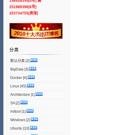
158926355[5号] 满
251989396[6号]
203734755[资深]
分类
默认分类
[3]
BigData
[3]
Docker
[4]
Linux
[45]
Architecture
[1]
SA
[2]
rrdtool
[1]
Windows
[2]
Ubuntu
[10]