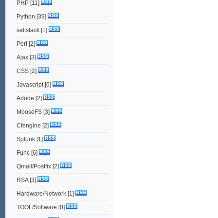
PHP
[11]
Python
[39]
saltstack
[1]
Perl
[2]
Ajax
[3]
CSS
[2]
Javascript
[6]
Adode
[2]
MooseFS
[3]
Cfengine
[2]
Splunk
[1]
Func
[6]
Qmail/Postfix
[2]
RSA
[3]
Hardware/Network
[1]
TOOL/Software
[0]