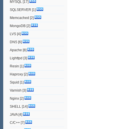
MYSQL
[17]
SQLSERVER
[1]
Memcached
[2]
MongoDB
[2]
LVS
[4]
DNS
[6]
Apache
[8]
Lighttpd
[3]
Resin
[1]
Haproxy
[2]
Squid
[1]
Varnish
[3]
Nginx
[2]
SHELL
[14]
JAVA
[4]
C/C++
[7]