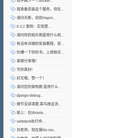
似乎缺少一个docker...
我准备安装这个服务，但在...
请问天斯，目前Hapro...
6.3.2 案例：实现堡...
请问你的拓扑图是用什么软...
有没有详细的安装教程，安...
吐槽一下你的书，上周刚买...
谢谢分享哦！
写的真好!
好文哦，赞一个！
请问您的架构图 是用什么...
django-debug...
细节没讲清楚.菜鸟按这流...
接上：在librarie...
saltstack执行命...
刘老师，现在报No mo...