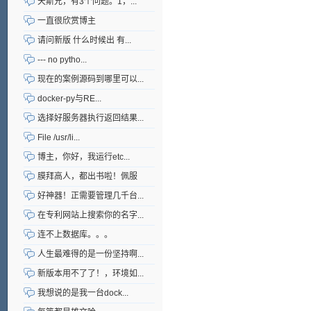
天斯兄，有3个问题。1，...
一直很欣赏博主
请问新版 什么时候出 有...
--- no pytho...
现在的案例源码到哪里可以...
docker-py与RE...
选择好服务器执行返回结果...
File /usr/li...
博主，你好，我运行etc...
膜拜高人，都出书啦！佩服
好神器！正需要管理几千台...
在专利网站上搜索你的名字...
连不上数据库。。。
人生最难得的是一份坚持啊...
新版本用不了了！，环境如...
我想说的是我一台dock...