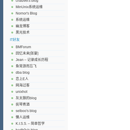
chauvet's blog
MinUnix系统运维
Nornor's Blog
系统运维
幽龙博客
黑光技术
IT好友
BMForum
回忆未来[张宴]
Jean – 记录成长历程
鱼常游而忘飞
dba blog
恋上E人
网海过客
unixhot
灰太狼的blog
抚琴煮酒
selboo's blog
懒人运维
K.I.S.S. – 简单哲学
badb0y's blog