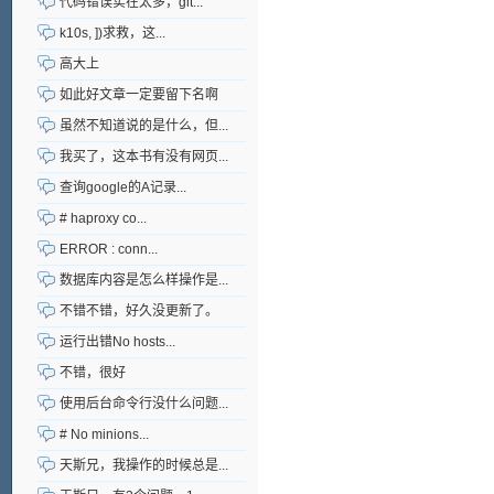
代码错误实在太多，git...
k10s, ])求救，这...
高大上
如此好文章一定要留下名啊
虽然不知道说的是什么，但...
我买了，这本书有没有网页...
查询google的A记录...
# haproxy co...
ERROR : conn...
数据库内容是怎么样操作是...
不错不错，好久没更新了。
运行出错No hosts...
不错，很好
使用后台命令行没什么问题...
# No minions...
天斯兄，我操作的时候总是...