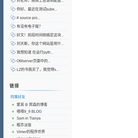
刘老师，按照上述说明配置...
你好，最近在测试kube...
# source pro...
有没有电子版？
好文！前段时间刚搞定这块...
刘天斯，你这个网站是用什...
我想知道 在运行pyth...
OMserver页面中的...
LZ的书我买了，我觉得s...
链接
同事好友
蒙其·B·宾森的博客
嘻嘻9_9 BLOG
Sam in Tianya
粗苶淡饭
Vimer的程序世界