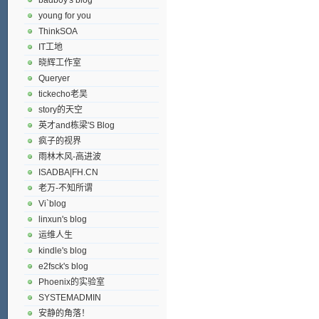
young for you
ThinkSOA
IT工地
晓辉工作室
Queryer
tickecho老吴
story的天空
英才and栋梁'S Blog
疯子的视界
雨林木风-高进波
ISADBA|FH.CN
老万-不知所谓
Vi`blog
linxun's blog
运维人生
kindle's blog
e2fsck's blog
Phoenix的实验室
SYSTEMADMIN
安静的角落！