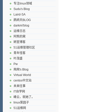
专注linux领域
Sudu's Blog
Laird-SA
鹧鸪天BLOG
darkmi'blog
运维日志
阿熊的窝
陋室博客
51运维管理社区
青年怪客
叶茂盛
Pw
飛飛's Blog
Virtual World
centos中文站
未来往事
IT自学网
峰云，就她了。
linux菜园子
51运维网