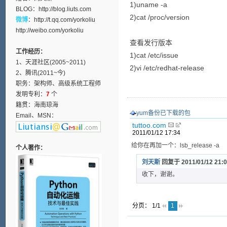
1)uname -a
BLOG：
http://blog.liuts.com
2)cat /proc/version
微博
：
http://t.qq.com/yorkoliu
http://weibo.com/yorkoliu
查看发行版本
工作经历：
1)cat /etc/issue
1、天涯社区(2005~2011)
2)vi /etc/redhat-release
2、腾讯(2011~今)
职务：架构师、高级系统工程师
发明专利：
7
个
籍贯：海南琼海
yum备份已下载的包
Email、MSN：
tuttoo.com
2011/01/12 17:34
给你在再加一个：lsb_release -a
个人著作：
刘天斯
回复于 2011/01/12 21:0
收下，谢谢。
分页： 1/1
1