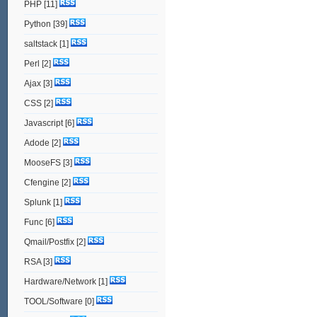
PHP
[11]
Python
[39]
saltstack
[1]
Perl
[2]
Ajax
[3]
CSS
[2]
Javascript
[6]
Adode
[2]
MooseFS
[3]
Cfengine
[2]
Splunk
[1]
Func
[6]
Qmail/Postfix
[2]
RSA
[3]
Hardware/Network
[1]
TOOL/Software
[0]