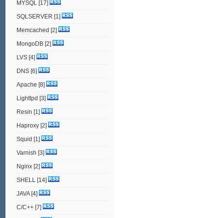
MYSQL
[17]
SQLSERVER
[1]
Memcached
[2]
MongoDB
[2]
LVS
[4]
DNS
[6]
Apache
[8]
Lighttpd
[3]
Resin
[1]
Haproxy
[2]
Squid
[1]
Varnish
[3]
Nginx
[2]
SHELL
[14]
JAVA
[4]
C/C++
[7]