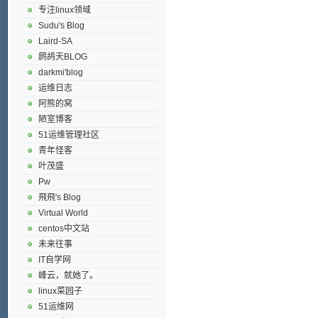
专注linux领域
Sudu's Blog
Laird-SA
鹧鸪天BLOG
darkmi'blog
运维日志
阿熊的窝
陋室博客
51运维管理社区
青年怪客
叶茂盛
Pw
飛飛's Blog
Virtual World
centos中文站
未来往事
IT自学网
峰云，就她了。
linux菜园子
51运维网