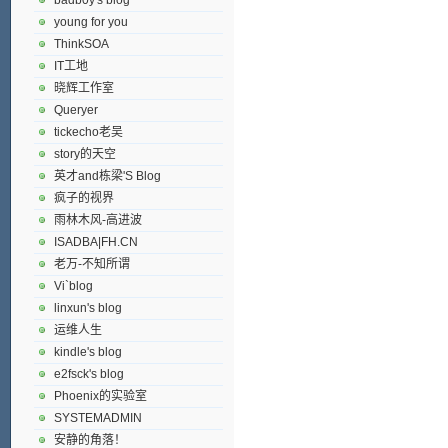
young for you
ThinkSOA
IT工地
晓辉工作室
Queryer
tickecho老吴
story的天空
英才and栋梁'S Blog
疯子的视界
雨林木风-高进波
ISADBA|FH.CN
老万-不知所谓
Vi`blog
linxun's blog
运维人生
kindle's blog
e2fsck's blog
Phoenix的实验室
SYSTEMADMIN
安静的角落！