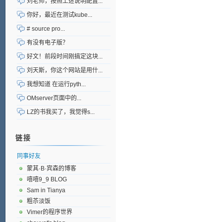
刘老师，按照上述说明配置...
你好，最近在测试kube...
# source pro...
有没有电子版？
好文！前段时间刚搞定这块...
刘天斯，你这个网站是用什...
我想知道 在运行pyth...
OMserver页面中的...
LZ的书我买了，我觉得s...
链接
同事好友
蒙其·B·宾森的博客
嘻嘻9_9 BLOG
Sam in Tianya
粗苶淡饭
Vimer的程序世界