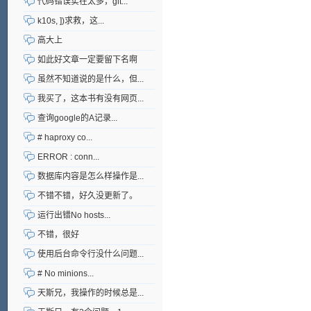
代码错误实在太多，git...
k10s, ])求救，这...
高大上
如此好文章一定要留下名啊
虽然不知道说的是什么，但...
我买了，这本书有没有网页...
查询google的A记录...
# haproxy co...
ERROR : conn...
数据库内容是怎么样操作是...
不错不错，好久没更新了。
运行出错No hosts...
不错，很好
使用后台命令行没什么问题...
# No minions...
天斯兄，我操作的时候总是...