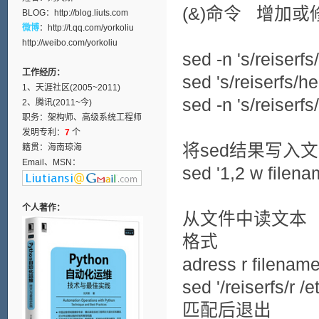
(&)命令 增加
BLOG：
http://blog.liuts.com
微博
：
http://t.qq.com/yorkoliu
http://weibo.com/yorkoliu
sed -n 's/reiserfs
工作经历：
sed 's/reiserfs/he
1、天涯社区(2005~2011)
sed -n 's/reiserfs
2、腾讯(2011~今)
职务：架构师、高级系统工程师
发明专利：
7
个
将sed结果写入文件
籍贯：海南琼海
Email、MSN：
sed '1,2 w filenam
个人著作：
从文件中读文本
格式
adress r filenam
sed '/reiserfs/r /
匹配后退出