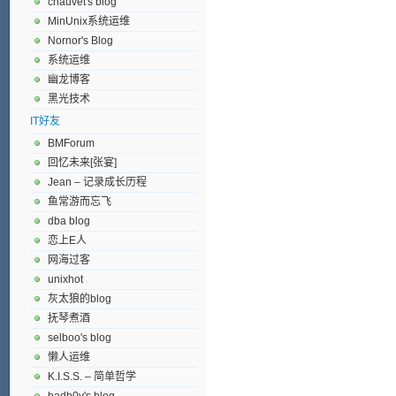
chauvet's blog
MinUnix系统运维
Nornor's Blog
系统运维
幽龙博客
黑光技术
IT好友
BMForum
回忆未来[张宴]
Jean – 记录成长历程
鱼常游而忘飞
dba blog
恋上E人
网海过客
unixhot
灰太狼的blog
抚琴煮酒
selboo's blog
懒人运维
K.I.S.S. – 简单哲学
badb0y's blog