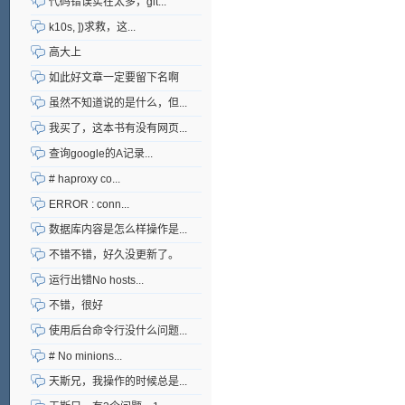
代码错误实在太多，git...
k10s, ])求救，这...
高大上
如此好文章一定要留下名啊
虽然不知道说的是什么，但...
我买了，这本书有没有网页...
查询google的A记录...
# haproxy co...
ERROR : conn...
数据库内容是怎么样操作是...
不错不错，好久没更新了。
运行出错No hosts...
不错，很好
使用后台命令行没什么问题...
# No minions...
天斯兄，我操作的时候总是...