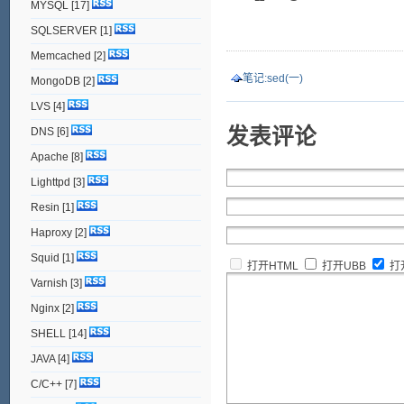
MYSQL
[17]
SQLSERVER
[1]
Memcached
[2]
笔记:sed(一)
MongoDB
[2]
LVS
[4]
发表评论
DNS
[6]
Apache
[8]
Lighttpd
[3]
Resin
[1]
Haproxy
[2]
Squid
[1]
打开HTML
打开UBB
打
Varnish
[3]
Nginx
[2]
SHELL
[14]
JAVA
[4]
C/C++
[7]