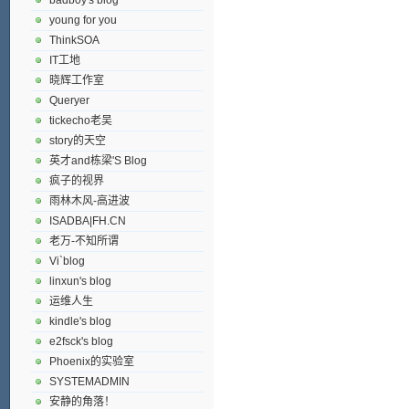
young for you
ThinkSOA
IT工地
晓辉工作室
Queryer
tickecho老吴
story的天空
英才and栋梁'S Blog
疯子的视界
雨林木风-高进波
ISADBA|FH.CN
老万-不知所谓
Vi`blog
linxun's blog
运维人生
kindle's blog
e2fsck's blog
Phoenix的实验室
SYSTEMADMIN
安静的角落！