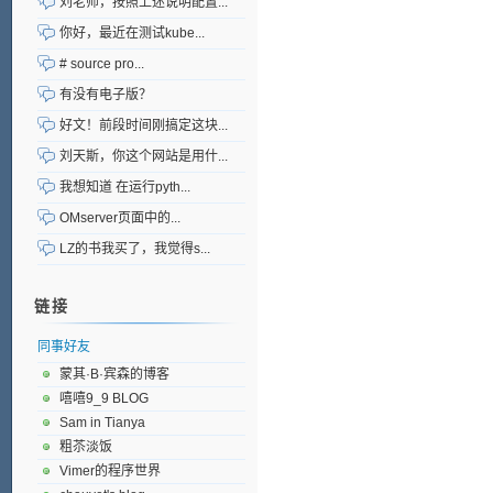
刘老师，按照上述说明配置...
你好，最近在测试kube...
# source pro...
有没有电子版？
好文！前段时间刚搞定这块...
刘天斯，你这个网站是用什...
我想知道 在运行pyth...
OMserver页面中的...
LZ的书我买了，我觉得s...
链接
同事好友
蒙其·B·宾森的博客
嘻嘻9_9 BLOG
Sam in Tianya
粗苶淡饭
Vimer的程序世界