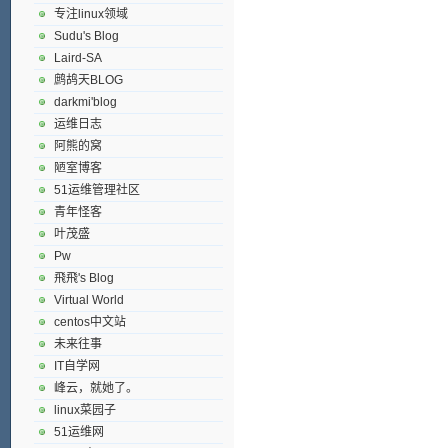
专注linux领域
Sudu's Blog
Laird-SA
鹧鸪天BLOG
darkmi'blog
运维日志
阿熊的窝
陋室博客
51运维管理社区
青年怪客
叶茂盛
Pw
飛飛's Blog
Virtual World
centos中文站
未来往事
IT自学网
峰云，就她了。
linux菜园子
51运维网