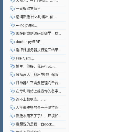
天斯兄，有3个问题。1，...
一直很欣赏博主
请问新版 什么时候出 有...
--- no pytho...
现在的案例源码到哪里可以...
docker-py与RE...
选择好服务器执行返回结果...
File /usr/li...
博主，你好，我运行etc...
膜拜高人，都出书啦！佩服
好神器！正需要管理几千台...
在专利网站上搜索你的名字...
连不上数据库。。。
人生最难得的是一份坚持啊...
新版本用不了了！，环境如...
我想说的是我一台dock...