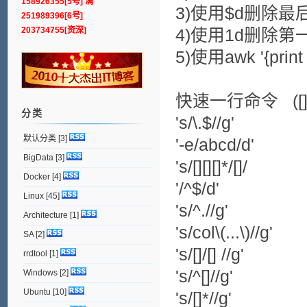
158926355[5号] 满
3)使用$d删除最
251989396[6号]
203734755[资深]
4)使用1d删除第
5)使用awk '{pri
快速一行命令 ([
分类
's/\.$//
默认分类
[3]
'-e/abcd/
BigData
[3]
's/[][][]
Docker
[4]
'/^$/d
Linux
[45]
's/^.//
Architecture
[1]
's/col\(...
SA
[2]
's/[]/[] 
rrdtool
[1]
's/^[]//g
Windows
[2]
Ubuntu
[10]
's/[]*//g