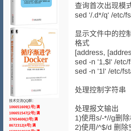
查询首次出现模
sed '/.d*/q' /etc/f
显示文件中的控
格式
[address, [addres
sed -n '1,$l' /etc/
sed -n '1l' /etc/fs
处理控制字符串
技术交流QQ群：
处理报文输出
106651609[1号] 满
106651547[2号] 满
1)使用s/-*//g删除横线
37654606[3号] 满
8672312[4号] 满
2)使用/^$/d 删