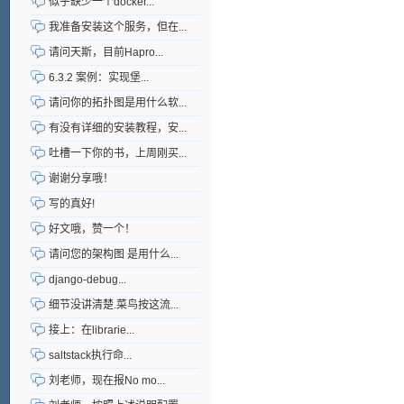
似乎缺少一个docker...
我准备安装这个服务，但在...
请问天斯，目前Hapro...
6.3.2 案例：实现堡...
请问你的拓扑图是用什么软...
有没有详细的安装教程，安...
吐槽一下你的书，上周刚买...
谢谢分享哦！
写的真好!
好文哦，赞一个！
请问您的架构图 是用什么...
django-debug...
细节没讲清楚.菜鸟按这流...
接上：在librarie...
saltstack执行命...
刘老师，现在报No mo...