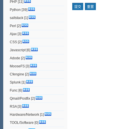
PHP
[11]
Python
[39]
saltstack
[1]
Perl
[2]
Ajax
[3]
CSS
[2]
Javascript
[6]
Adode
[2]
MooseFS
[3]
Cfengine
[2]
Splunk
[1]
Func
[6]
Qmail/Postfix
[2]
RSA
[3]
Hardware/Network
[1]
TOOL/Software
[0]