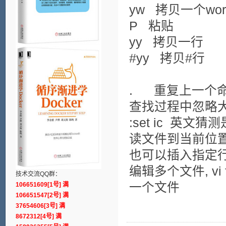
yw 拷贝一个wor
P 粘贴
yy 拷贝一行
#yy 拷贝#行
. 重复上一个
查找过程中忽略大
:set ic 英文猜测是
读文件到当前位置: 
也可以插入指定行: :l
编辑多个文件, vi f
技术交流QQ群：
一个文件
106651609[1号] 满
106651547[2号] 满
37654606[3号] 满
8672312[4号] 满