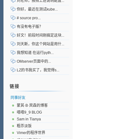
刘老师，按照上述说明配置...
你好，最近在测试kube...
# source pro...
有没有电子版？
好文！前段时间刚搞定这块...
刘天斯，你这个网站是用什...
我想知道 在运行pyth...
OMserver页面中的...
LZ的书我买了，我觉得s...
链接
同事好友
蒙其·B·宾森的博客
嘻嘻9_9 BLOG
Sam in Tianya
粗苶淡饭
Vimer的程序世界