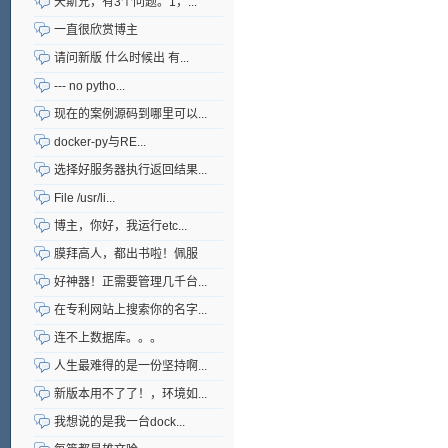
天斯兄，有3个问题。1，...
一直很欣赏博主
请问新版 什么时候出 有...
--- no pytho...
现在的案例源码到哪里可以...
docker-py与RE...
选择好服务器执行返回结果...
File /usr/li...
博主，你好，我运行etc...
膜拜高人，都出书啦！佩服
好神器！正需要管理几千台...
在专利网站上搜索你的名字...
连不上数据库。。。
人生最难得的是一份坚持啊...
新版本用不了了！，环境如...
我想说的是我一台dock...