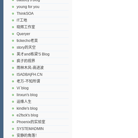
young for you
ThinkSOA
IT工地
晓辉工作室
Queryer
tickecho老吴
story的天空
英才and栋梁'S Blog
疯子的视界
雨林木风-高进波
ISADBA|FH.CN
老万-不知所谓
Vi`blog
linxun's blog
运维人生
kindle's blog
e2fsck's blog
Phoenix的实验室
SYSTEMADMIN
安静的角落！