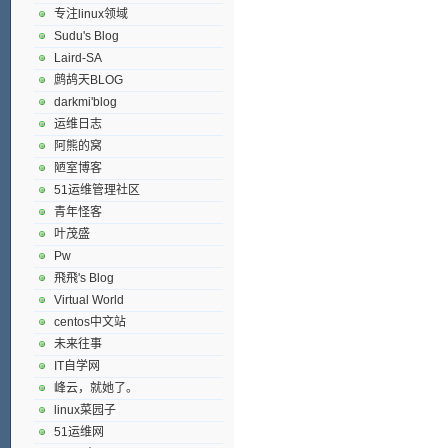
专注linux领域
Sudu's Blog
Laird-SA
鹧鸪天BLOG
darkmi'blog
运维日志
阿熊的窝
陋室博客
51运维管理社区
青年怪客
叶茂盛
Pw
飛飛's Blog
Virtual World
centos中文站
未来往事
IT自学网
峰云，就她了。
linux菜园子
51运维网