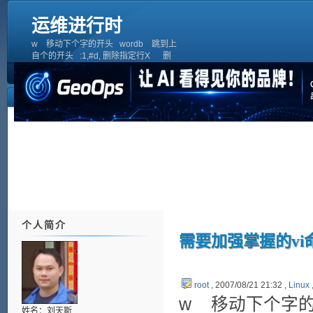
运维进行时
w 移动下个字的开头 wordb 跳到上
自个的开头 :1,#d, 删除指定行X 删
除当前光标的左字符#x&nb
个人简介
需要加强掌握的vi
root
, 2007/08/21 21:32 ,
Linux
w 移动下个字的
姓名：刘天斯