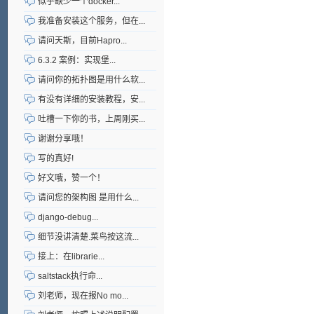
似乎缺少一个docker...
我准备安装这个服务，但在...
请问天斯，目前Hapro...
6.3.2 案例：实现堡...
请问你的拓扑图是用什么软...
有没有详细的安装教程，安...
吐槽一下你的书，上周刚买...
谢谢分享哦！
写的真好!
好文哦，赞一个！
请问您的架构图 是用什么...
django-debug...
细节没讲清楚.菜鸟按这流...
接上：在librarie...
saltstack执行命...
刘老师，现在报No mo...