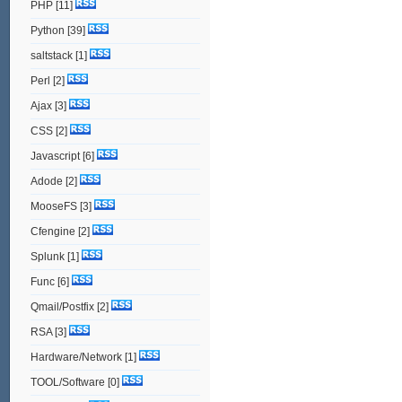
PHP
[11]
Python
[39]
saltstack
[1]
Perl
[2]
Ajax
[3]
CSS
[2]
Javascript
[6]
Adode
[2]
MooseFS
[3]
Cfengine
[2]
Splunk
[1]
Func
[6]
Qmail/Postfix
[2]
RSA
[3]
Hardware/Network
[1]
TOOL/Software
[0]