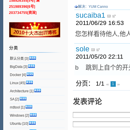
158926355[5号] 满
251989396[6号]
解决：YUM Canno
203734755[资深]
sucaiba1
2011/06/29 16:53
您怎样看待他人,他
sole
分类
2011/05/20 22:11
默认分类
[3]
b 跳到上自个的开头
BigData
[3]
Docker
[4]
分页： 1/1
Linux
[45]
1
Architecture
[1]
SA
[2]
发表评论
rrdtool
[1]
Windows
[2]
Ubuntu
[10]