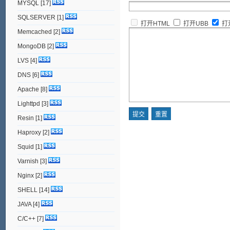
MYSQL
[17]
SQLSERVER
[1]
打开HTML
打开UBB
打
Memcached
[2]
MongoDB
[2]
LVS
[4]
DNS
[6]
Apache
[8]
Lighttpd
[3]
Resin
[1]
Haproxy
[2]
Squid
[1]
Varnish
[3]
Nginx
[2]
SHELL
[14]
JAVA
[4]
C/C++
[7]