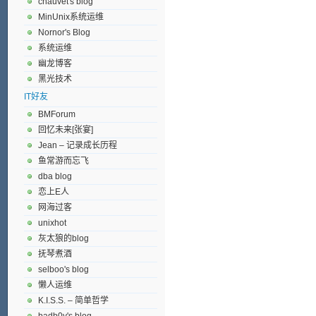
chauvet's blog
MinUnix系统运维
Nornor's Blog
系统运维
幽龙博客
黑光技术
IT好友
BMForum
回忆未来[张宴]
Jean – 记录成长历程
鱼常游而忘飞
dba blog
恋上E人
网海过客
unixhot
灰太狼的blog
抚琴煮酒
selboo's blog
懒人运维
K.I.S.S. – 简单哲学
badb0y's blog