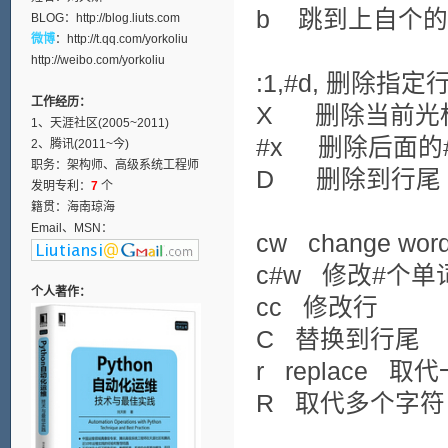
b 跳到上自个
BLOG：
http://blog.liuts.com
微博
：
http://t.qq.com/yorkoliu
http://weibo.com/yorkoliu
:1,#d, 删除指定
工作经历：
X 删除当前光
1、天涯社区(2005~2011)
#x 删除后面的
2、腾讯(2011~今)
职务：架构师、高级系统工程师
D 删除到行尾
发明专利：
7
个
籍贯：海南琼海
Email、MSN：
cw change w
c#w 修改#个单
个人著作：
cc 修改行
C 替换到行尾
r replace 
R 取代多个字符