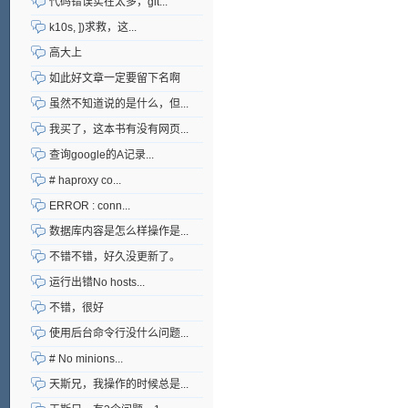
代码错误实在太多，git...
k10s, ])求救，这...
高大上
如此好文章一定要留下名啊
虽然不知道说的是什么，但...
我买了，这本书有没有网页...
查询google的A记录...
# haproxy co...
ERROR : conn...
数据库内容是怎么样操作是...
不错不错，好久没更新了。
运行出错No hosts...
不错，很好
使用后台命令行没什么问题...
# No minions...
天斯兄，我操作的时候总是...