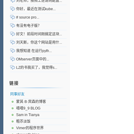
刘老师，按照上述说明配置...
你好，最近在测试kube...
# source pro...
有没有电子版？
好文！前段时间刚搞定这块...
刘天斯，你这个网站是用什...
我想知道 在运行pyth...
OMserver页面中的...
LZ的书我买了，我觉得s...
链接
同事好友
蒙其·B·宾森的博客
嘻嘻9_9 BLOG
Sam in Tianya
粗苶淡饭
Vimer的程序世界