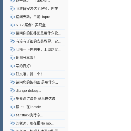
似乎缺少一个docker...
我准备安装这个服务，但在...
请问天斯，目前Hapro...
6.3.2 案例：实现堡...
请问你的拓扑图是用什么软...
有没有详细的安装教程，安...
吐槽一下你的书，上周刚买...
谢谢分享哦！
写的真好!
好文哦，赞一个！
请问您的架构图 是用什么...
django-debug...
细节没讲清楚.菜鸟按这流...
接上：在librarie...
saltstack执行命...
刘老师，现在报No mo...