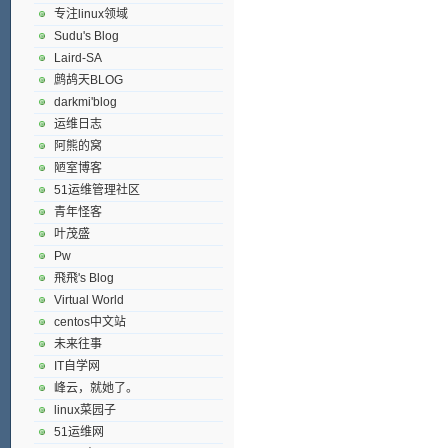
专注linux领域
Sudu's Blog
Laird-SA
鹧鸪天BLOG
darkmi'blog
运维日志
阿熊的窝
陋室博客
51运维管理社区
青年怪客
叶茂盛
Pw
飛飛's Blog
Virtual World
centos中文站
未来往事
IT自学网
峰云，就她了。
linux菜园子
51运维网