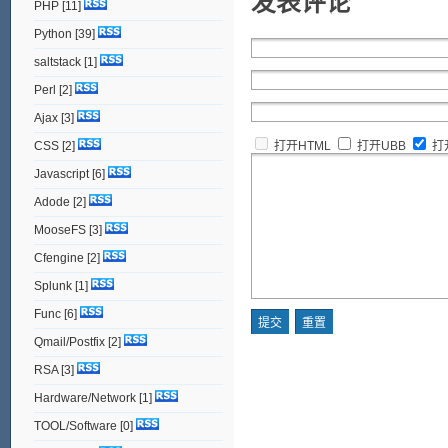
发表评论
PHP
[11]
Python
[39]
saltstack
[1]
Perl
[2]
Ajax
[3]
CSS
[2]
打开HTML
打开UBB
打
Javascript
[6]
Adode
[2]
MooseFS
[3]
Cfengine
[2]
Splunk
[1]
Func
[6]
Qmail/Postfix
[2]
RSA
[3]
Hardware/Network
[1]
TOOL/Software
[0]