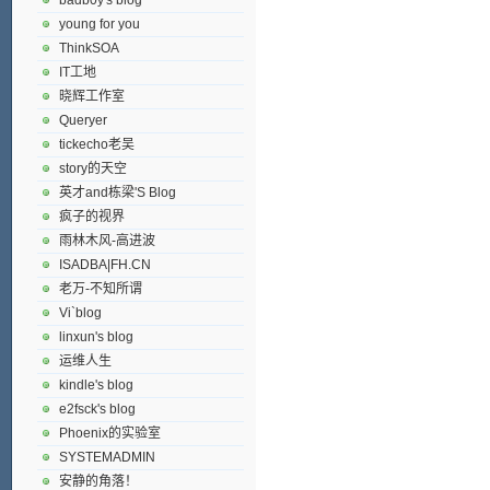
young for you
ThinkSOA
IT工地
晓辉工作室
Queryer
tickecho老吴
story的天空
英才and栋梁'S Blog
疯子的视界
雨林木风-高进波
ISADBA|FH.CN
老万-不知所谓
Vi`blog
linxun's blog
运维人生
kindle's blog
e2fsck's blog
Phoenix的实验室
SYSTEMADMIN
安静的角落！