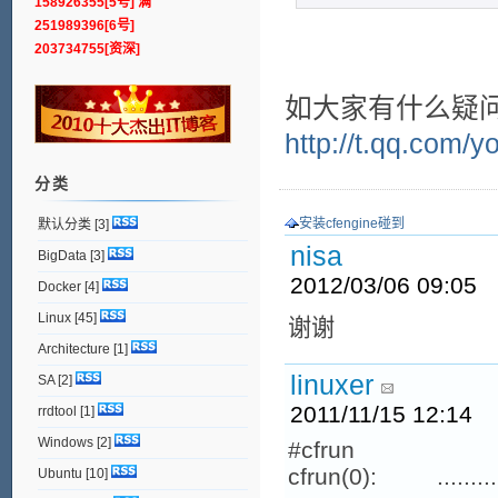
158926355[5号] 满
251989396[6号]
203734755[资深]
如大家有什么疑问
http://t.qq.com/yo
分类
安装cfengine碰到
默认分类
[3]
nisa
BigData
[3]
2012/03/06 09:05
Docker
[4]
Linux
[45]
谢谢
Architecture
[1]
linuxer
SA
[2]
2011/11/15 12:14
rrdtool
[1]
Windows
[2]
#cfrun
cfrun(0): .......... 
Ubuntu
[10]