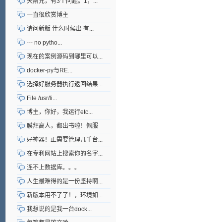
天斯兄，有3个问题。1，...
一直很欣赏博主
请问新版 什么时候出 有...
--- no pytho...
现在的案例源码到哪里可以...
docker-py与RE...
选择好服务器执行返回结果...
File /usr/li...
博主，你好，我运行etc...
膜拜高人，都出书啦！佩服
好神器！正需要管理几千台...
在专利网站上搜索你的名字...
连不上数据库。。。
人生最难得的是一份坚持啊...
新版本用不了了！，环境如...
我想说的是我一台dock...