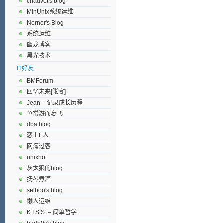
chauvet's blog
MinUnix系统运维
Nornor's Blog
系统运维
幽龙博客
黑光技术
IT好友
BMForum
回忆未来[张宴]
Jean – 记录成长历程
鱼常游而忘飞
dba blog
恋上E人
网海过客
unixhot
灰太狼的blog
抚琴煮酒
selboo's blog
懒人运维
K.I.S.S. – 简单哲学
badb0y's blog