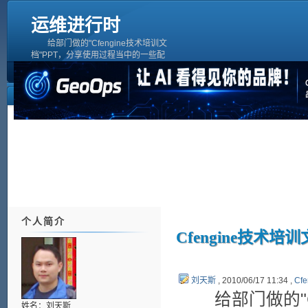
运维进行时
给部门做的"Cfengine技术培训文
档"PPT，分享使用过程当中的一些配
置、使用方法及常见问题等。如有疑问
再一起交流。Cfengine培训文档 刘天
斯View more presentations from
liuts.C
个人简介
Cfengine技术培
刘天斯
, 2010/06/17 11:34 ,
Cfe
给部门做的"Cf
姓名：刘天斯