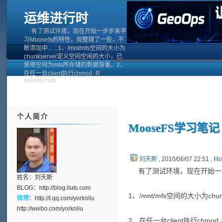
运维进行时
有了测试环境，现在开始一步步来学
习Moosefs的特性，现整理了一些，不
断添加中... ...1、/mnt/mfs空间的大小为
chunkserver定义空间空闲的大小，已
使用空间为mfs所存储的数据容量。2、
在任一台client执行chmod -R
nobody:nob
个人简介
MooseFS学习笔
刘天斯
, 2010/06/07 22:51 ,
Mo
有了测试环境，现在开始一步步来
姓名：刘天斯
BLOG：
http://blog.liuts.com
1、/mnt/mfs空间的大小为
微博
：
http://t.qq.com/yorkoliu
http://weibo.com/yorkoliu
2、在任一台client执行chmod 