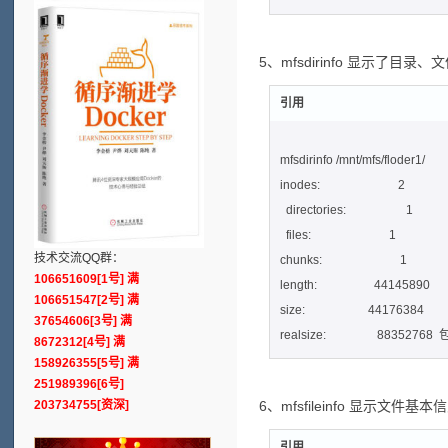
5、mfsdirinfo 显示了目
引用
mfsdirinfo /mnt/mfs/floder1/
inodes: 2
directories: 1
files: 1
技术交流QQ群：
chunks: 1
106651609[1号] 满
length: 44145890
106651547[2号] 满
size: 44176384
37654606[3号] 满
realsize: 8835276
8672312[4号] 满
158926355[5号] 满
251989396[6号]
203734755[资深]
6、mfsfileinfo 显示文件基本
引用