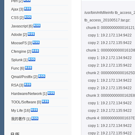
Perl
[2]
Ajax
[3]
/usr/bin/mfsfileinfo tb_access
CSS
[2]
tb_access_20100517.tar.gz:
Javascript
[6]
chunk 0: 0000000000016121_0
Adode
[2]
copy 1: 19.2.172.134:9422
copy 2: 19.2.172.135:9422
MooseFS
[3]
chunk 1: 00000000000161D8_0
Cfengine
[2]
copy 1: 19.2.172.134:9422
Splunk
[1]
copy 2: 19.2.172.135:9422
Func
[6]
chunk 2: 000000000001625D_0
Qmail/Postfix
[2]
copy 1: 19.2.172.134:9422
RSA
[3]
copy 2: 19.2.172.135:9422
Hardware/Network
[1]
chunk 3: 00000000000162E8_0
TOOL/Software
[0]
copy 1: 19.2.172.134:9422
My Life
[16]
copy 2: 19.2.172.135:9422
chunk 4: 000000000001637E_0
我的著作
[1]
copy 1: 19.2.172.134:9422
copy 2: 19.2.172.135:9422
日历