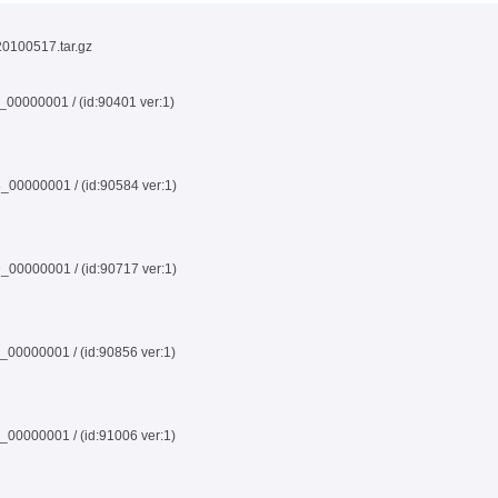
_20100517.tar.gz
0000001 / (id:90401 ver:1)
0000001 / (id:90584 ver:1)
0000001 / (id:90717 ver:1)
0000001 / (id:90856 ver:1)
0000001 / (id:91006 ver:1)