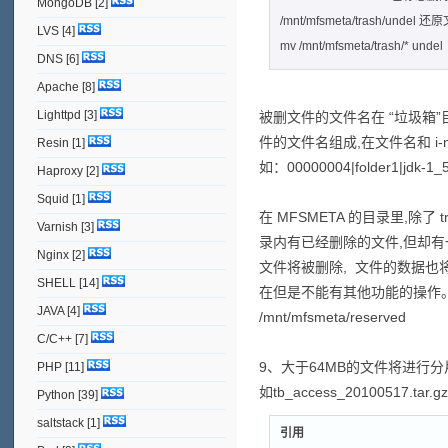
MongoDB
[2]
/mnt/mfsmeta/trash/undel 
LVS
[4]
mv /mnt/mfsmeta/trash/* undel
DNS
[6]
Apache
[8]
Lighttpd
[3]
被删文件的文件名在 “垃圾箱”
件的文件名组成,在文件名和 i-n
Resin
[1]
如：00000004|folder1|jdk-1_5
Haproxy
[2]
Squid
[1]
在 MFSMETA 的目录里,除了 tr
Varnish
[3]
录内有已经删除的文件,但却有一
Nginx
[2]
文件将被删除, 文件的数据也将被立
SHELL
[14]
在但是不能有其他功能的操作
JAVA
[4]
/mnt/mfsmeta/reserved
C/C++
[7]
9、大于64MB的文件将进行
PHP
[11]
如tb_access_2010051
Python
[39]
saltstack
[1]
引用