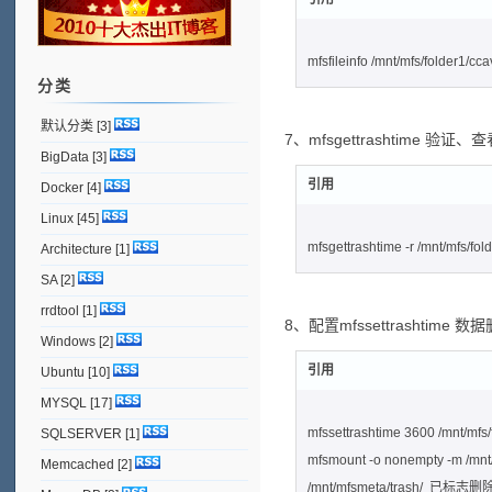
mfsfileinfo /mnt/mfs/folder1/cca
分类
默认分类
[3]
7、mfsgettrashtime 
BigData
[3]
引用
Docker
[4]
Linux
[45]
mfsgettrashtime -r /mnt/mfs/fol
Architecture
[1]
SA
[2]
rrdtool
[1]
8、配置mfssettrashtime
Windows
[2]
引用
Ubuntu
[10]
MYSQL
[17]
mfssettrashtime 3600 /mnt/mfs/
SQLSERVER
[1]
mfsmount -o nonempty -m /mnt
Memcached
[2]
/mnt/mfsmeta/trash/ 已标