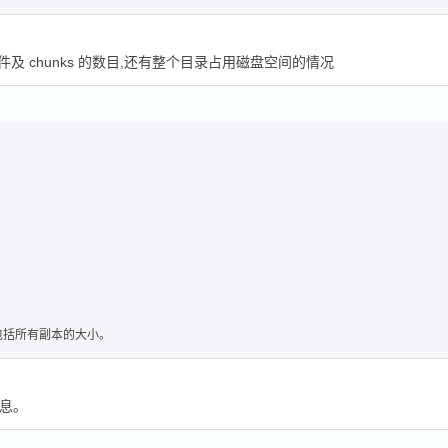
录、文件及 chunks 的数目,还有整个目录占用磁盘空间的情况
8 包括所有副本的大小。
信息。