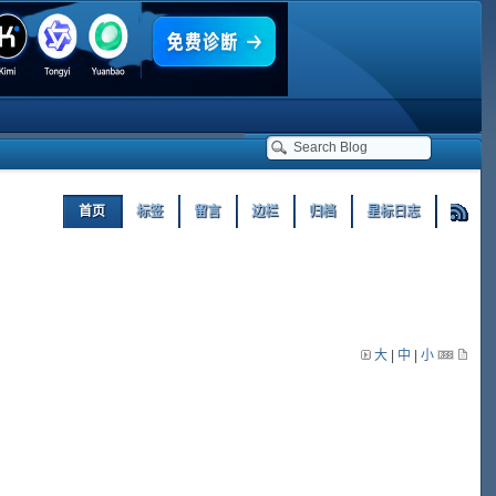
首页
标签
留言
边栏
归档
星标日志
大
|
中
|
小
。