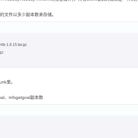
检查给定的文件以多少副本数来存储。
mfs-1.6.15.tar.gz
gz:
unk里。
l、mfsgetgoal副本数