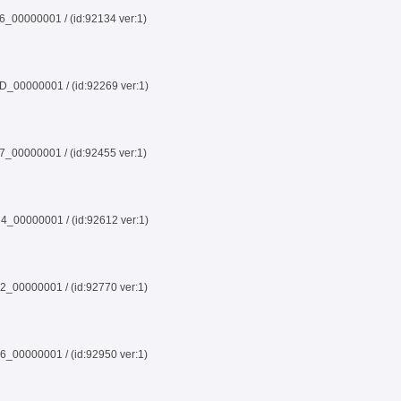
00000001 / (id:92134 ver:1)
00000001 / (id:92269 ver:1)
00000001 / (id:92455 ver:1)
00000001 / (id:92612 ver:1)
00000001 / (id:92770 ver:1)
00000001 / (id:92950 ver:1)