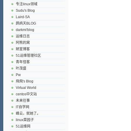
专注linux领域
Sudu's Blog
Laird-SA
鹧鸪天BLOG
darkmi'blog
运维日志
阿熊的窝
陋室博客
51运维管理社区
青年怪客
叶茂盛
Pw
飛飛's Blog
Virtual World
centos中文站
未来往事
IT自学网
峰云，就她了。
linux菜园子
51运维网