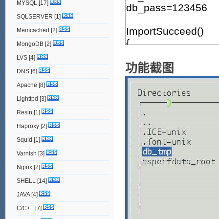
MYSQL
[17]
SQLSERVER
[1]
Memcached
[2]
MongoDB
[2]
LVS
[4]
功能截图
DNS
[6]
Apache
[8]
Lighttpd
[3]
Resin
[1]
Haproxy
[2]
Squid
[1]
Varnish
[3]
Nginx
[2]
SHELL
[14]
JAVA
[4]
C/C++
[7]