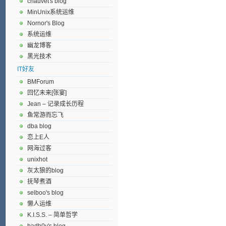
chauvet's blog
MinUnix系统运维
Nornor's Blog
系统运维
幽龙博客
黑光技术
IT好友
BMForum
回忆未来[张宴]
Jean – 记录成长历程
鱼常游而忘飞
dba blog
恋上E人
网海过客
unixhot
灰太狼的blog
抚琴煮酒
selboo's blog
懒人运维
K.I.S.S. – 简单哲学
badb0y's blog