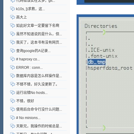
代码错误实在太多，git...
k10s, ])求救，这...
高大上
如此好文章一定要留下名啊
虽然不知道说的是什么，但...
我买了，这本书有没有网页...
查询google的A记录...
# haproxy co...
ERROR : conn...
数据库内容是怎么样操作是...
不错不错，好久没更新了。
运行出错No hosts...
不错，很好
使用后台命令行没什么问题...
# No minions...
天斯兄，我操作的时候总是...