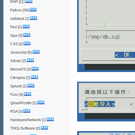
PHP
[11]
Python
[39]
saltstack
[1]
Perl
[2]
Ajax
[3]
CSS
[2]
Javascript
[6]
Adode
[2]
MooseFS
[3]
Cfengine
[2]
Splunk
[1]
Func
[6]
Qmail/Postfix
[2]
RSA
[3]
Hardware/Network
[1]
TOOL/Software
[0]