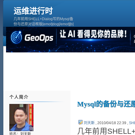
运维进行时
几年前用SHELL+Dialog写的Mysql备
份与还原对话框版[emot]dog[/emot][b]
使用方法[/b]1、如系统未安装dialog,安
装方法[quote]CentOS:yum -y install
dialogUbuntu:apt-get install
dialog[/quote][quote]#配制
个人简介
Mysql的备份与还原
刘天斯
, 2010/04/18 22:39 ,
SH
几年前用SHELL+
姓名：刘天斯