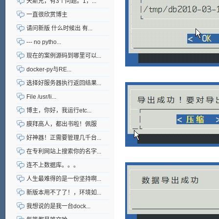
天斯兄，有3个问题。1，...
一直很欣赏博主
请问新版 什么时候出 有...
--- no pytho...
现在的案例源码到哪里可以...
docker-py与RE...
选择好服务器执行返回结果...
File /usr/li...
博主，你好，我运行etc...
膜拜高人，都出书啦！佩服
好神器！正需要管理几千台...
在专利网站上搜索你的名字...
连不上数据库。。。
人生最难得的是一份坚持啊...
新版本用不了了！，环境如...
我想说的是我一台dock...