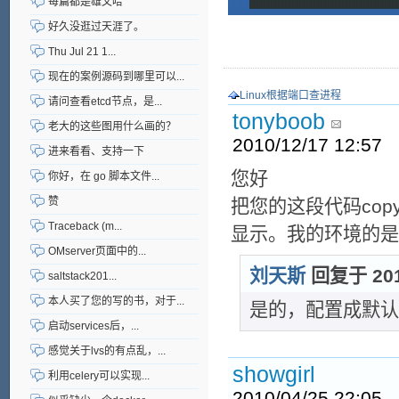
每篇都是雄文哈
好久没逛过天涯了。
Thu Jul 21 1...
现在的案例源码到哪里可以...
Linux根据端口查进程
请问查看etcd节点，是...
tonyboob
老大的这些图用什么画的？
2010/12/17 12:57
进来看看、支持一下
您好
你好，在 go 脚本文件...
赞
把您的这段代码cop
Traceback (m...
显示。我的环境的是e
OMserver页面中的...
刘天斯
回复于 2010
saltstack201...
本人买了您的写的书，对于...
是的，配置成默认U
启动services后，...
感觉关于lvs的有点乱，...
showgirl
利用celery可以实现...
2010/04/25 22:05