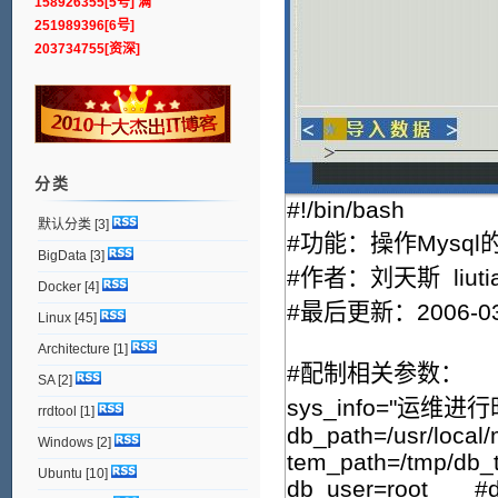
158926355[5号] 满
251989396[6号]
203734755[资深]
分类
默认分类
[3]
BigData
[3]
Docker
[4]
Linux
[45]
Architecture
[1]
SA
[2]
rrdtool
[1]
Windows
[2]
Ubuntu
[10]