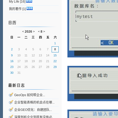
My Life
[16]
我的著作
[1]
日历
<
2026
>
<
8
>
日
一
二
三
四
五
六
1
2
3
4
5
6
7
8
9
10
11
12
13
14
15
16
17
18
19
20
21
22
23
24
25
26
27
28
29
30
31
最新日志
GeoOps 如何帮企业...
企业智能表格的机会点在哪...
企业GEO优化：自建团队...
深度剖析企业到底有没有必...