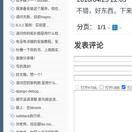
似乎缺少一个docker...
我准备安装这个服务，但在...
不错，好东西，下来
请问天斯，目前Hapro...
6.3.2 案例：实现堡...
分页： 1/1
1
请问你的拓扑图是用什么软...
有没有详细的安装教程，安...
发表评论
吐槽一下你的书，上周刚买...
谢谢分享哦！
写的真好!
好文哦，赞一个！
请问您的架构图 是用什么...
打开HTML
打开UBB
打
django-debug...
细节没讲清楚.菜鸟按这流...
接上：在librarie...
saltstack执行命...
刘老师，现在报No mo...