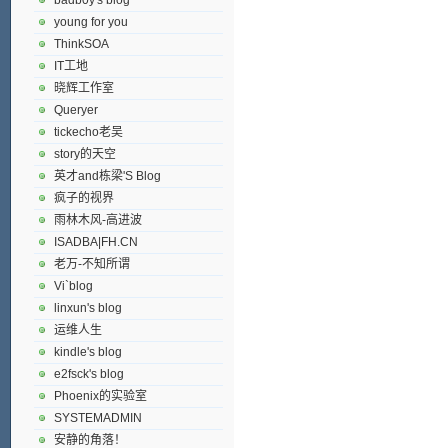
young for you
ThinkSOA
IT工地
晓辉工作室
Queryer
tickecho老吴
story的天空
英才and栋梁'S Blog
疯子的视界
雨林木风-高进波
ISADBA|FH.CN
老万-不知所谓
Vi`blog
linxun's blog
运维人生
kindle's blog
e2fsck's blog
Phoenix的实验室
SYSTEMADMIN
安静的角落！