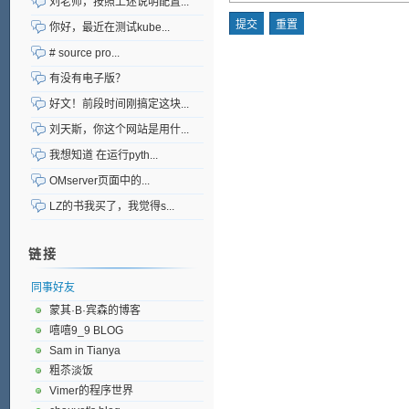
刘老师，按照上述说明配置...
你好，最近在测试kube...
# source pro...
有没有电子版？
好文！前段时间刚搞定这块...
刘天斯，你这个网站是用什...
我想知道 在运行pyth...
OMserver页面中的...
LZ的书我买了，我觉得s...
链接
同事好友
蒙其·B·宾森的博客
嘻嘻9_9 BLOG
Sam in Tianya
粗苶淡饭
Vimer的程序世界