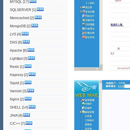
MYSQL
[17]
SQLSERVER
[1]
Memcached
[2]
MongoDB
[2]
LVS
[4]
DNS
[6]
Apache
[8]
Lighttpd
[3]
Resin
[1]
Haproxy
[2]
Squid
[1]
Varnish
[3]
Nginx
[2]
SHELL
[14]
JAVA
[4]
C/C++
[7]