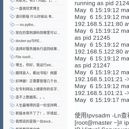
天斯兄，有3个问题。1，...
running as pid 212
一直很欣赏博主
May 6 15:19:12 maste
May 6 15:19:12 mas
请问新版 什么时候出 有...
192.168.5.121:80 a
--- no pytho...
May 6 15:19:12 mast
现在的案例源码到哪里可以...
as pid 21245
docker-py与RE...
May 6 15:19:12 mas
选择好服务器执行返回结果...
192.168.5.122:80 a
File /usr/li...
May 6 15:19:12 mast
as pid 21247
博主，你好，我运行etc...
May 6 15:19:12 mast
膜拜高人，都出书啦！佩服
192.168.5.101:21 -
好神器！正需要管理几千台...
May 6 15:19:12 mast
在专利网站上搜索你的名字...
192.168.5.101:21 -
连不上数据库。。。
May 6 15:19:17 mast
人生最难得的是一份坚持啊...
新版本用不了了！，环境如...
使用Ipvsadm -L
[root@master ~]# i
我想说的是我一台dock...