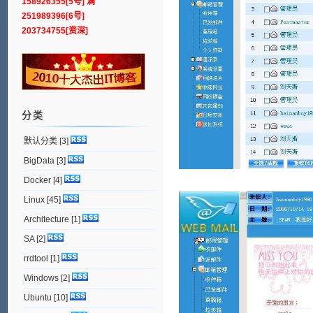
158926355[5号] 满
251989396[6号]
203734755[资深]
分类
默认分类
[3]
BigData
[3]
Docker
[4]
Linux
[45]
Architecture
[1]
SA
[2]
rrdtool
[1]
Windows
[2]
Ubuntu
[10]