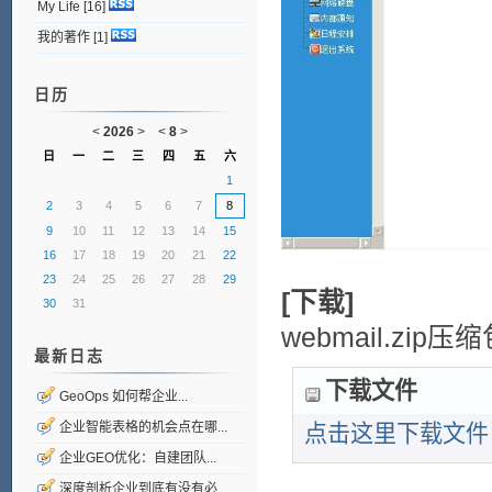
My Life
[16]
我的著作
[1]
日历
<
2026
>
<
8
>
日
一
二
三
四
五
六
1
2
3
4
5
6
7
8
9
10
11
12
13
14
15
16
17
18
19
20
21
22
23
24
25
26
27
28
29
[下载]
30
31
webmail.zip压
最新日志
下载文件
GeoOps 如何帮企业...
企业智能表格的机会点在哪...
点击这里下载文件
企业GEO优化：自建团队...
深度剖析企业到底有没有必...