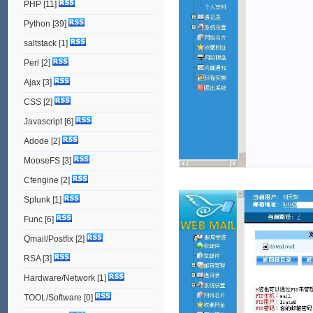
PHP
[11]
Python
[39]
saltstack
[1]
Perl
[2]
Ajax
[3]
CSS
[2]
Javascript
[6]
Adode
[2]
MooseFS
[3]
Cfengine
[2]
Splunk
[1]
Func
[6]
Qmail/Postfix
[2]
RSA
[3]
Hardware/Network
[1]
TOOL/Software
[0]