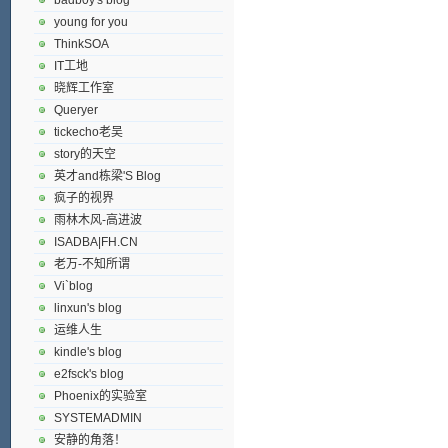
young for you
ThinkSOA
IT工地
晓辉工作室
Queryer
tickecho老吴
story的天空
英才and栋梁'S Blog
疯子的视界
雨林木风-高进波
ISADBA|FH.CN
老万-不知所谓
Vi`blog
linxun's blog
运维人生
kindle's blog
e2fsck's blog
Phoenix的实验室
SYSTEMADMIN
安静的角落！