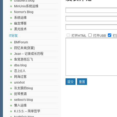
chauvet's blog
MinUnix系统运维
Nornor's Blog
系统运维
幽龙博客
黑光技术
IT好友
打开HTML
打开UBB
打
BMForum
回忆未来[张宴]
Jean – 记录成长历程
鱼常游而忘飞
dba blog
恋上E人
网海过客
unixhot
灰太狼的blog
抚琴煮酒
selboo's blog
懒人运维
K.I.S.S. – 简单哲学
badb0y's blog