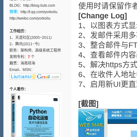
使用时请保留作
BLOG：
http://blog.liuts.com
微博
：
http://t.qq.com/yorkoliu
[Change Log]
http://weibo.com/yorkoliu
1、以图表方式显
工作经历：
2、发邮件采用多
1、天涯社区(2005~2011)
3、整合邮件与F
2、腾讯(2011~今)
职务：架构师、高级系统工程师
4、查看邮件内容
发明专利：
7
个
5、解决https
籍贯：海南琼海
Email、MSN：
6、在收件人地址
7、启用新UI更
个人著作：
[截图]