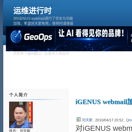
运维进行时
对iGENUS webmail进行了优化与功能
加强，希望对大家有用，使用时请保留
作者信息。[b][Change Log][/b]1、以图
表方式显示帐号空间使用情况;2、发邮
件采用多功能编辑器;3、整合邮件与
FTP帐号管理［网络硬盘］;4、查看邮
件内容改为当前页显示;5、解决https方
式附件下载问题;6、在收件人地址中
个人简介
iGENUS webmai
刘天斯
, 2010/04/17 20:52 ,
Qma
对iGENUS w
姓名：刘天斯