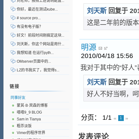
刘老师，按照上述说明配置...
你好，最近在测试kube...
刘天斯
回复于 2010
# source pro...
这是二年前的版本
有没有电子版？
好文！前段时间刚搞定这块...
刘天斯，你这个网站是用什...
明源
我想知道 在运行pyth...
2010/04/18 15:56
OMserver页面中的...
我对于其中的“好人
LZ的书我买了，我觉得s...
刘天斯
回复于 2010
链接
好人不好当啊，呵
同事好友
蒙其·B·宾森的博客
嘻嘻9_9 BLOG
分页： 1/1
1
Sam in Tianya
粗苶淡饭
Vimer的程序世界
发表评论