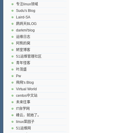
专注linux领域
Sudu's Blog
Laird-SA
鹧鸪天BLOG
darkmi'blog
运维日志
阿熊的窝
陋室博客
51运维管理社区
青年怪客
叶茂盛
Pw
飛飛's Blog
Virtual World
centos中文站
未来往事
IT自学网
峰云，就她了。
linux菜园子
51运维网