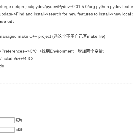
forge.net/project/pydev/pydev/Pydev%201.5.0/org.python.pydev.fea
update->Find and install->search for new features to install->ne
pse-cdt
+-->managed make C++ project (选这个不用自己写make file)
->Preferences-->C/C++找到Environment。增加两个变量：
nclude/c++/4.3.3
de
昵称
网址