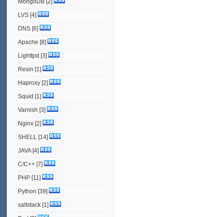
MongoDB
[2]
LVS
[4]
DNS
[6]
Apache
[8]
Lighttpd
[3]
Resin
[1]
Haproxy
[2]
Squid
[1]
Varnish
[3]
Nginx
[2]
SHELL
[14]
JAVA
[4]
C/C++
[7]
PHP
[11]
Python
[39]
saltstack
[1]