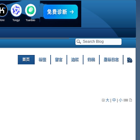
首页
标签
留言
边栏
归档
星标日志
大
|
中
|
小