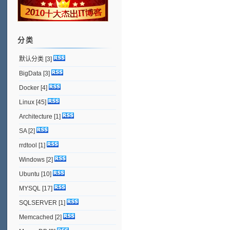
分类
默认分类
[3]
BigData
[3]
Docker
[4]
Linux
[45]
Architecture
[1]
SA
[2]
rrdtool
[1]
Windows
[2]
Ubuntu
[10]
MYSQL
[17]
SQLSERVER
[1]
Memcached
[2]