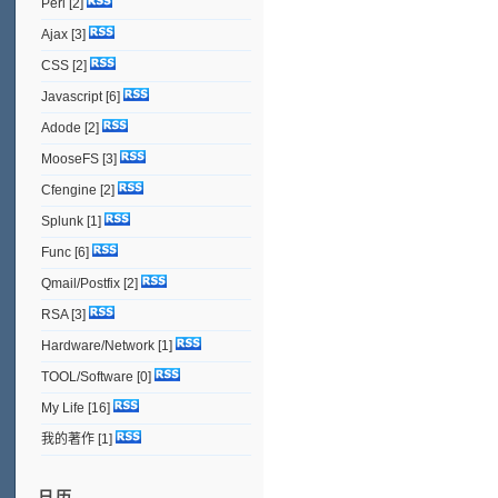
Perl
[2]
Ajax
[3]
CSS
[2]
Javascript
[6]
Adode
[2]
MooseFS
[3]
Cfengine
[2]
Splunk
[1]
Func
[6]
Qmail/Postfix
[2]
RSA
[3]
Hardware/Network
[1]
TOOL/Software
[0]
My Life
[16]
我的著作
[1]
日历