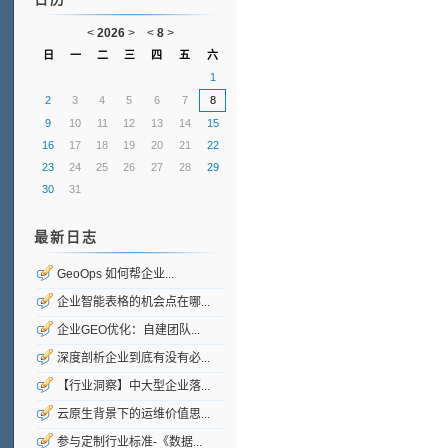
<
2026
>
<
8
>
日
一
二
三
四
五
六
1
2
3
4
5
6
7
8
9
10
11
12
13
14
15
16
17
18
19
20
21
22
23
24
25
26
27
28
29
30
31
最新日志
GeoOps 如何帮企业...
企业智能表格的机会点在哪...
企业GEO优化：自建团队...
深度剖析企业到底有没有必...
【行业洞察】中大型企业落...
云原生背景下的运维价值思...
参与定制行业标准-《数据...