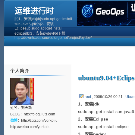
运维进行时
[b]1、安装jdk[/b]sudo apt-get install
sun-java6-jdk[b]2、安装
Eclipse[/b]sudo apt-get install
eclipse[b]3、安装pydev[/b]下载：
http://downloads.sourceforge.net/project/pydev/
个人简介
ubuntu9.04+Ecl
root
, 2009/10/26 00:21 ,
Ubun
1、安装jdk
姓名：刘天斯
sudo apt-get install sun-java6
BLOG：
http://blog.liuts.com
2、安装Eclipse
微博
：
http://t.qq.com/yorkoliu
sudo apt-get install eclipse
http://weibo.com/yorkoliu
3、安装pydev