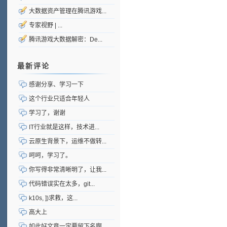
大数据资产管理在腾讯游戏...
专家视野 | ...
腾讯游戏大数据解密：De...
最新评论
感谢分享、学习一下
这个行业只适合年轻人
学习了，谢谢
IT行业就是这样，技术进...
云原生背景下，运维不做转...
呵呵，学习了。
你写得非常清晰明了，让我...
代码错误实在太多，git...
k10s, ])求救，这...
高大上
如此好文章一定要留下名啊