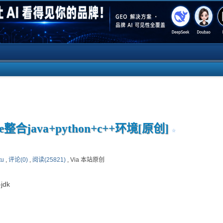
ipse整合java+python+c++环境[原创]
tu
,
评论(0)
,
阅读(25821)
, Via 本站原创
-jdk