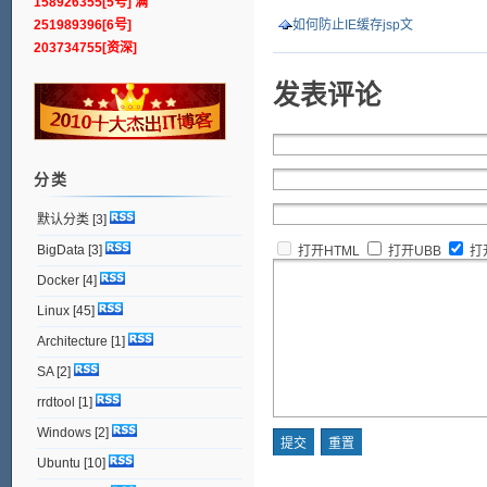
158926355[5号] 满
251989396[6号]
如何防止IE缓存jsp文
203734755[资深]
发表评论
分类
默认分类
[3]
BigData
[3]
打开HTML
打开UBB
打
Docker
[4]
Linux
[45]
Architecture
[1]
SA
[2]
rrdtool
[1]
Windows
[2]
Ubuntu
[10]