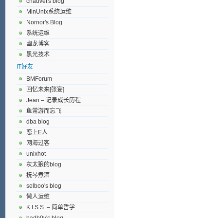
chauvet's blog
MinUnix系统运维
Nornor's Blog
系统运维
幽龙博客
黑光技术
IT好友
BMForum
回忆未来[张宴]
Jean – 记录成长历程
鱼常游而忘飞
dba blog
恋上E人
网海过客
unixhot
灰太狼的blog
抚琴煮酒
selboo's blog
懒人运维
K.I.S.S. – 简单哲学
badb0y's blog