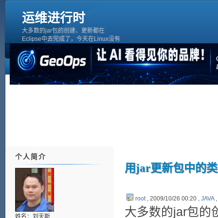
运维进行时
大多数的jar包的创建、更新都在
Eclipse中去完成了，今天在Linux没有
Eclipase的环境，还是乖乖用命令行
了。jar文件：/home/resin.jar需更新包
中com/caucho/server/port/Port.class类
文件[b]方法1[/b]jar uf resin.jar
com/caucho
个人简介
用jar更新包中的
root
, 2009/10/26 00:20 ,
JAVA
大多数的jar包的
姓名：刘天斯