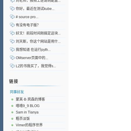
刘老师，按照上述说明配置...
你好，最近在测试kube...
# source pro...
有没有电子版？
好文！前段时间刚搞定这块...
刘天斯，你这个网站是用什...
我想知道 在运行pyth...
OMserver页面中的...
LZ的书我买了，我觉得s...
链接
同事好友
蒙其·B·宾森的博客
嘻嘻9_9 BLOG
Sam in Tianya
粗苶淡饭
Vimer的程序世界