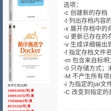
选项：
-c 创建新的存档
-t 列出存档内容
-x 展开存档中
-u 更新已存在的
-v 生成详细输
-f 指定存档文件
-m 包含来自标
-0 只存储方式；
-M 不产生所有项的
-i 为指定的ja
技术交流QQ群：
-C 改变到指定
106651609[1号] 满
106651547[2号] 满
37654606[3号] 满
8672312[4号] 满