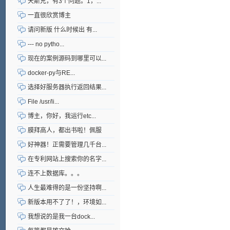
天斯兄，有3个问题。1，...
一直很欣赏博主
请问新版 什么时候出 有...
--- no pytho...
现在的案例源码到哪里可以...
docker-py与RE...
选择好服务器执行返回结果...
File /usr/li...
博主，你好，我运行etc...
膜拜高人，都出书啦！佩服
好神器！正需要管理几千台...
在专利网站上搜索你的名字...
连不上数据库。。。
人生最难得的是一份坚持啊...
新版本用不了了！，环境如...
我想说的是我一台dock...