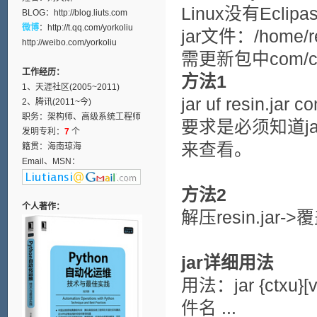
Linux没有Ec
BLOG：
http://blog.liuts.com
微博
：
http://t.qq.com/yorkoliu
jar文件：/home/re
http://weibo.com/yorkoliu
需更新包中com/cauc
工作经历：
方法1
1、天涯社区(2005~2011)
jar uf resin.jar 
2、腾讯(2011~今)
职务：架构师、高级系统工程师
要求是必须知道jar包
发明专利：
7
个
来查看。
籍贯：海南琼海
Email、MSN：
方法2
个人著作：
解压resin.jar->
jar详细用法
用法：jar {ctxu}[v
件名 ...