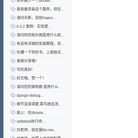
似乎缺少一个docker...
我准备安装这个服务，但在...
请问天斯，目前Hapro...
6.3.2 案例：实现堡...
请问你的拓扑图是用什么软...
有没有详细的安装教程，安...
吐槽一下你的书，上周刚买...
谢谢分享哦！
写的真好!
好文哦，赞一个！
请问您的架构图 是用什么...
django-debug...
细节没讲清楚.菜鸟按这流...
接上：在librarie...
saltstack执行命...
刘老师，现在报No mo...