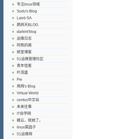
专注linux领域
Sudu's Blog
Laird-SA
鹧鸪天BLOG
darkmi'blog
运维日志
阿熊的窝
陋室博客
51运维管理社区
青年怪客
叶茂盛
Pw
飛飛's Blog
Virtual World
centos中文站
未来往事
IT自学网
峰云，就她了。
linux菜园子
51运维网