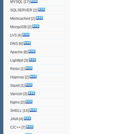
MYSQL
[17]
SQLSERVER
[1]
Memcached
[2]
MongoDB
[2]
LVS
[4]
DNS
[6]
Apache
[8]
Lighttpd
[3]
Resin
[1]
Haproxy
[2]
Squid
[1]
Varnish
[3]
Nginx
[2]
SHELL
[14]
JAVA
[4]
C/C++
[7]