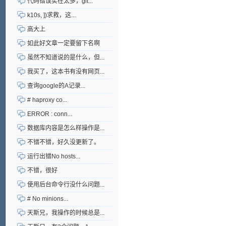
代码错误实在太多，git...
k10s, ])求救，这...
高大上
如此好文章一定要留下名啊
虽然不知道说的是什么，但...
我买了，这本书有没有网页...
查询google的A记录...
# haproxy co...
ERROR : conn...
数据库内容是怎么样操作是...
不错不错，好久没更新了。
运行出错No hosts...
不错，很好
使用后台命令行没什么问题...
# No minions...
天斯兄，我操作的时候总是...