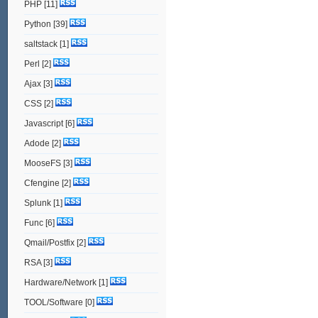
PHP
[11]
Python
[39]
saltstack
[1]
Perl
[2]
Ajax
[3]
CSS
[2]
Javascript
[6]
Adode
[2]
MooseFS
[3]
Cfengine
[2]
Splunk
[1]
Func
[6]
Qmail/Postfix
[2]
RSA
[3]
Hardware/Network
[1]
TOOL/Software
[0]