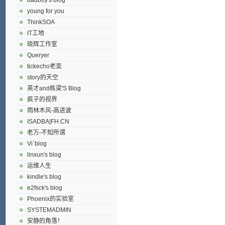
young for you
ThinkSOA
IT工地
晓辉工作室
Queryer
tickecho老吴
story的天空
英才and栋梁'S Blog
疯子的视界
雨林木风-高进波
ISADBA|FH.CN
老万-不知所谓
Vi`blog
linxun's blog
运维人生
kindle's blog
e2fsck's blog
Phoenix的实验室
SYSTEMADMIN
安静的角落！