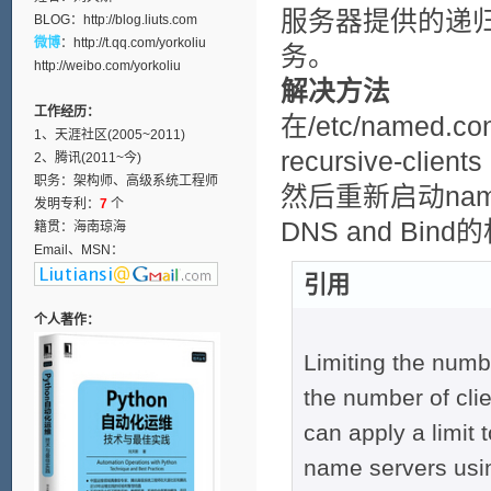
服务器提供的递
BLOG：
http://blog.liuts.com
微博
：
http://t.qq.com/yorkoliu
务。
http://weibo.com/yorkoliu
解决方法
工作经历：
在/etc/named
1、天涯社区(2005~2011)
recursive-client
2、腾讯(2011~今)
职务：架构师、高级系统工程师
然后重新启动nam
发明专利：
7
个
DNS and Bin
籍贯：海南琼海
Email、MSN：
引用
个人著作：
Limiting the numbe
the number of cli
can apply a limit 
name servers usin