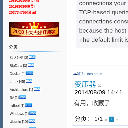
158926355[5号] 满
connections your 
251989396[6号]
TCP-based queries
203734755[资深]
connections cons
because the host 
The default limit i
分类
默认分类
[3]
BigData
[3]
Docker
[4]
解决：dns has n
Linux
[45]
变压器
Architecture
[1]
2014/08/09 14:41
SA
[2]
有用，收藏了
rrdtool
[1]
Windows
[2]
分页： 1/1
1
Ubuntu
[10]