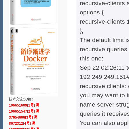
recursive-clients
options {
recursive-clients 
};
The default limit 
recursive queries
this one:
Sep 22 02:26:11 t
192.249.249.151
recursive clients
you may want to in
技术交流QQ群：
name server strug
106651609[1号] 满
106651547[2号] 满
queries it receive
37654606[3号] 满
You can also appl
8672312[4号] 满