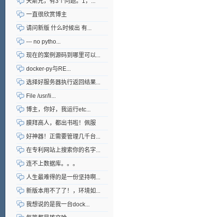
天斯兄，有3个问题。1，...
一直很欣赏博主
请问新版 什么时候出 有...
--- no pytho...
现在的案例源码到哪里可以...
docker-py与RE...
选择好服务器执行返回结果...
File /usr/li...
博主，你好，我运行etc...
膜拜高人，都出书啦！佩服
好神器！正需要管理几千台...
在专利网站上搜索你的名字...
连不上数据库。。。
人生最难得的是一份坚持啊...
新版本用不了了！，环境如...
我想说的是我一台dock...