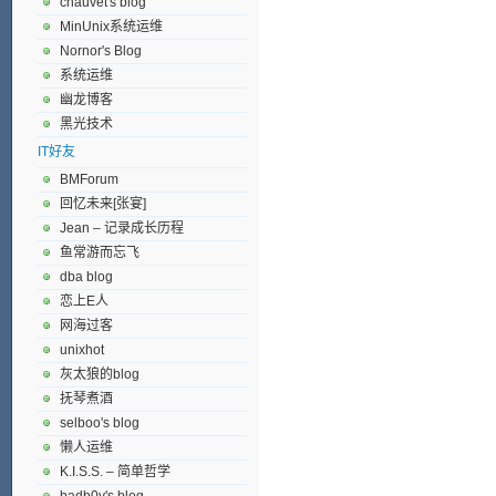
chauvet's blog
MinUnix系统运维
Nornor's Blog
系统运维
幽龙博客
黑光技术
IT好友
BMForum
回忆未来[张宴]
Jean – 记录成长历程
鱼常游而忘飞
dba blog
恋上E人
网海过客
unixhot
灰太狼的blog
抚琴煮酒
selboo's blog
懒人运维
K.I.S.S. – 简单哲学
badb0y's blog