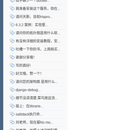
似乎缺少一个docker...
我准备安装这个服务，但在...
请问天斯，目前Hapro...
6.3.2 案例：实现堡...
请问你的拓扑图是用什么软...
有没有详细的安装教程，安...
吐槽一下你的书，上周刚买...
谢谢分享哦！
写的真好!
好文哦，赞一个！
请问您的架构图 是用什么...
django-debug...
细节没讲清楚.菜鸟按这流...
接上：在librarie...
saltstack执行命...
刘老师，现在报No mo...