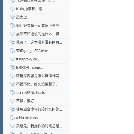
代码错误实在太多，git...
k10s, ])求救，这...
高大上
如此好文章一定要留下名啊
虽然不知道说的是什么，但...
我买了，这本书有没有网页...
查询google的A记录...
# haproxy co...
ERROR : conn...
数据库内容是怎么样操作是...
不错不错，好久没更新了。
运行出错No hosts...
不错，很好
使用后台命令行没什么问题...
# No minions...
天斯兄，我操作的时候总是...