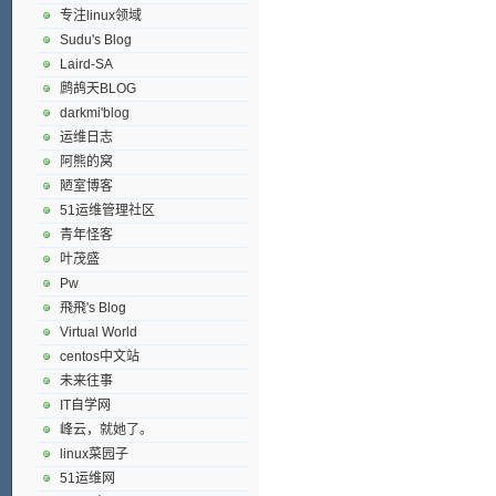
专注linux领域
Sudu's Blog
Laird-SA
鹧鸪天BLOG
darkmi'blog
运维日志
阿熊的窝
陋室博客
51运维管理社区
青年怪客
叶茂盛
Pw
飛飛's Blog
Virtual World
centos中文站
未来往事
IT自学网
峰云，就她了。
linux菜园子
51运维网