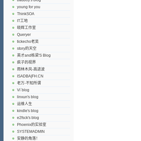
young for you
ThinkSOA
IT工地
晓辉工作室
Queryer
tickecho老吴
story的天空
英才and栋梁'S Blog
疯子的视界
雨林木风-高进波
ISADBA|FH.CN
老万-不知所谓
Vi`blog
linxun's blog
运维人生
kindle's blog
e2fsck's blog
Phoenix的实验室
SYSTEMADMIN
安静的角落！