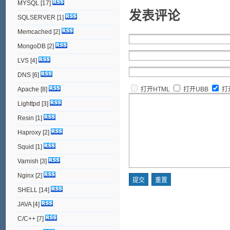
MYSQL
[17]
发表评论
SQLSERVER
[1]
Memcached
[2]
MongoDB
[2]
LVS
[4]
DNS
[6]
Apache
[8]
打开HTML
打开UBB
打
Lighttpd
[3]
Resin
[1]
Haproxy
[2]
Squid
[1]
Varnish
[3]
Nginx
[2]
SHELL
[14]
JAVA
[4]
C/C++
[7]