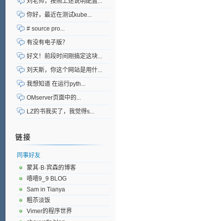
刘老师，按照上述说明配置...
你好，最近在测试kube...
# source pro...
有没有电子版？
好文！前段时间刚搞定这块...
刘天斯，你这个网站是用什...
我想知道 在运行pyth...
OMserver页面中的...
LZ的书我买了，我觉得s...
链接
同事好友
蒙其·B·宾森的博客
嘻嘻9_9 BLOG
Sam in Tianya
粗苶淡饭
Vimer的程序世界