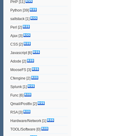
PHP
[11]
Python
[39]
saltstack
[1]
Perl
[2]
Ajax
[3]
CSS
[2]
Javascript
[6]
Adode
[2]
MooseFS
[3]
Cfengine
[2]
Splunk
[1]
Func
[6]
Qmail/Postfix
[2]
RSA
[3]
Hardware/Network
[1]
TOOL/Software
[0]