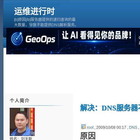
运维进行时
[b]原因[/b]服务器提供的递归查询的最
大数量，导致不能提供DNS解析服务。
[b]解决方法[/b]在/etc/named.conf文件
中的“options”中加入下面一行信息：
recursive-clients 1000000;然后重新启
动named即可DNS and Bind的相关的
内容[quote]Limitin
个人简介
解决：DNS服务器不能
root
, 2009/10/08 00:17 ,
DNS
,
原因
姓名：刘天斯