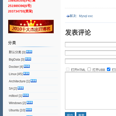
158926355[5号] 满
251989396[6号]
203734755[资深]
解决：Mysql exc
发表评论
分类
默认分类
[3]
BigData
[3]
Docker
[4]
打开HTML
打开UBB
打
Linux
[45]
Architecture
[1]
SA
[2]
rrdtool
[1]
Windows
[2]
Ubuntu
[10]