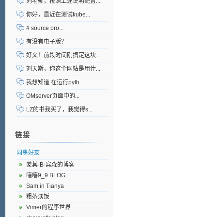
刘老师，按照上述说明配置...
你好，最近在测试kube...
# source pro...
有没有电子版？
好文！前段时间刚搞定这块...
刘天斯，你这个网站是用什...
我想知道 在运行pyth...
OMserver页面中的...
LZ的书我买了，我觉得s...
链接
同事好友
蒙其·B·宾森的博客
嘻嘻9_9 BLOG
Sam in Tianya
粗苶淡饭
Vimer的程序世界