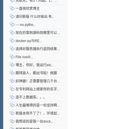
天斯兄，有3个问题。1，...
一直很欣赏博主
请问新版 什么时候出 有...
--- no pytho...
现在的案例源码到哪里可以...
docker-py与RE...
选择好服务器执行返回结果...
File /usr/li...
博主，你好，我运行etc...
膜拜高人，都出书啦！佩服
好神器！正需要管理几千台...
在专利网站上搜索你的名字...
连不上数据库。。。
人生最难得的是一份坚持啊...
新版本用不了了！，环境如...
我想说的是我一台dock...