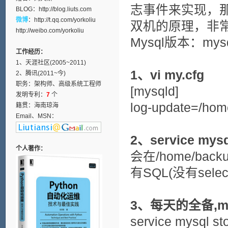
志事件来实现，
BLOG：
http://blog.liuts.com
微博
：
http://t.qq.com/yorkoliu
双机的原理，非
http://weibo.com/yorkoliu
Mysql版本：mysq
工作经历：
1、天涯社区(2005~2011)
1、vi my.cfg
2、腾讯(2011~今)
职务：架构师、高级系统工程师
[mysqld]
发明专利：
7
个
log-update=/h
籍贯：海南琼海
Email、MSN：
2、service mysql
个人著作：
会在/home/ba
有SQL(没有selec
3、每天的全备,my
service mysql st