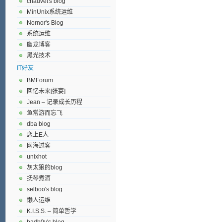
chauvet's blog
MinUnix系统运维
Nornor's Blog
系统运维
幽龙博客
黑光技术
IT好友
BMForum
回忆未来[张宴]
Jean – 记录成长历程
鱼常游而忘飞
dba blog
恋上E人
网海过客
unixhot
灰太狼的blog
抚琴煮酒
selboo's blog
懒人运维
K.I.S.S. – 简单哲学
badb0y's blog