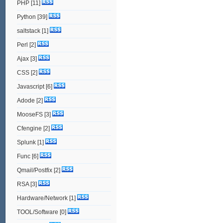
PHP
[11]
Python
[39]
saltstack
[1]
Perl
[2]
Ajax
[3]
CSS
[2]
Javascript
[6]
Adode
[2]
MooseFS
[3]
Cfengine
[2]
Splunk
[1]
Func
[6]
Qmail/Postfix
[2]
RSA
[3]
Hardware/Network
[1]
TOOL/Software
[0]