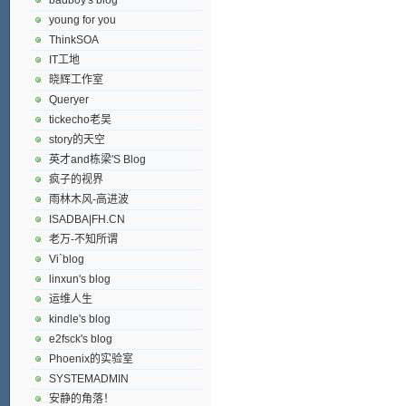
young for you
ThinkSOA
IT工地
晓辉工作室
Queryer
tickecho老吴
story的天空
英才and栋梁'S Blog
疯子的视界
雨林木风-高进波
ISADBA|FH.CN
老万-不知所谓
Vi`blog
linxun's blog
运维人生
kindle's blog
e2fsck's blog
Phoenix的实验室
SYSTEMADMIN
安静的角落！