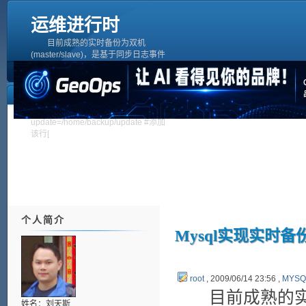
运维进行时
目前成熟的实时备份为双机
(master/slave)，是基于同步日志事件
来实现，那单机如何实现具有增量的备
份呢？可以借用双机的原理，非常简
单，实施步骤如下：Mysql版本：
mysql4.0+[b]1、vi my.cfg[/b]
[mysqld]log-
update=/home/backup/update #添加
该行[
个人简介
Mysql实现实时备
root
, 2009/06/14 23:56 ,
MYSQ
目前成熟的实时备份
姓名：刘天斯