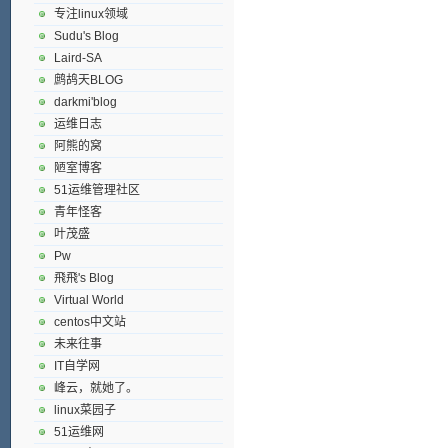
专注linux领域
Sudu's Blog
Laird-SA
鹧鸪天BLOG
darkmi'blog
运维日志
阿熊的窝
陋室博客
51运维管理社区
青年怪客
叶茂盛
Pw
飛飛's Blog
Virtual World
centos中文站
未来往事
IT自学网
峰云，就她了。
linux菜园子
51运维网