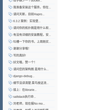
似乎缺少一个docker...
我准备安装这个服务，但在...
请问天斯，目前Hapro...
6.3.2 案例：实现堡...
请问你的拓扑图是用什么软...
有没有详细的安装教程，安...
吐槽一下你的书，上周刚买...
谢谢分享哦！
写的真好!
好文哦，赞一个！
请问您的架构图 是用什么...
django-debug...
细节没讲清楚.菜鸟按这流...
接上：在librarie...
saltstack执行命...
刘老师，现在报No mo...