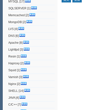
MYSQL
[17]
SQLSERVER
[1]
Memcached
[2]
MongoDB
[2]
LVS
[4]
DNS
[6]
Apache
[8]
Lighttpd
[3]
Resin
[1]
Haproxy
[2]
Squid
[1]
Varnish
[3]
Nginx
[2]
SHELL
[14]
JAVA
[4]
C/C++
[7]