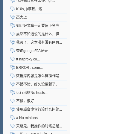
代码错误实在太多，git...
k10s, ])求救，这...
高大上
如此好文章一定要留下名啊
虽然不知道说的是什么，但...
我买了，这本书有没有网页...
查询google的A记录...
# haproxy co...
ERROR : conn...
数据库内容是怎么样操作是...
不错不错，好久没更新了。
运行出错No hosts...
不错，很好
使用后台命令行没什么问题...
# No minions...
天斯兄，我操作的时候总是...