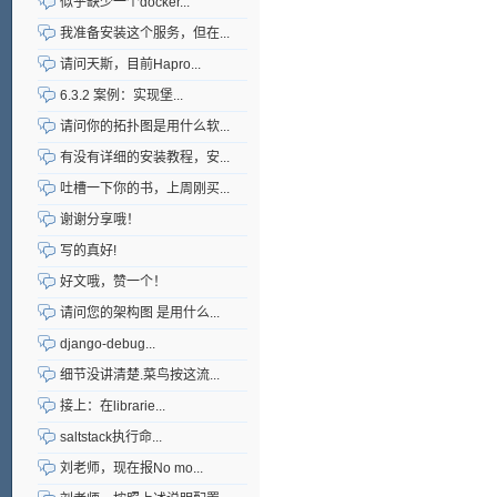
似乎缺少一个docker...
我准备安装这个服务，但在...
请问天斯，目前Hapro...
6.3.2 案例：实现堡...
请问你的拓扑图是用什么软...
有没有详细的安装教程，安...
吐槽一下你的书，上周刚买...
谢谢分享哦！
写的真好!
好文哦，赞一个！
请问您的架构图 是用什么...
django-debug...
细节没讲清楚.菜鸟按这流...
接上：在librarie...
saltstack执行命...
刘老师，现在报No mo...