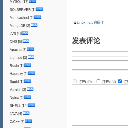
MYSQL
[17]
SQLSERVER
[1]
Memcached
[2]
Linux下zip的操作
MongoDB
[2]
LVS
[4]
发表评论
DNS
[6]
Apache
[8]
Lighttpd
[3]
Resin
[1]
Haproxy
[2]
Squid
[1]
打开HTML
打开UBB
打
Varnish
[3]
Nginx
[2]
SHELL
[14]
JAVA
[4]
C/C++
[7]