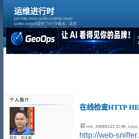
运维进行时
[url=http://web-sniffer.net]http://web-
sniffer.net[/url]提供了HTTP版本、请求
方式、浏览器类型等，感觉很不错。请
求主机头[quote]HTTP Request
HeaderConnect to 61.135.179.191 on
port 80 ... okGE
个人简介
在线检查HTTP H
root
, 2009/01/22 22:48 ,
Linux
http://web-sniffer
姓名：刘天斯