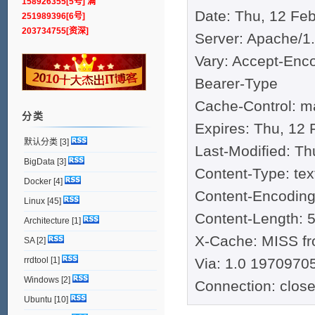
158926355[5号] 满
Date: Thu, 12 Fe
251989396[6号]
203734755[资深]
Server: Apache/1.
Vary: Accept-Enco
Bearer-Type
Cache-Control: 
分类
Expires: Thu, 12
默认分类
[3]
Last-Modified: T
BigData
[3]
Content-Type: tex
Docker
[4]
Content-Encoding
Linux
[45]
Content-Length: 
Architecture
[1]
X-Cache: MISS f
SA
[2]
rrdtool
[1]
Via: 1.0 1970970
Windows
[2]
Connection: clos
Ubuntu
[10]