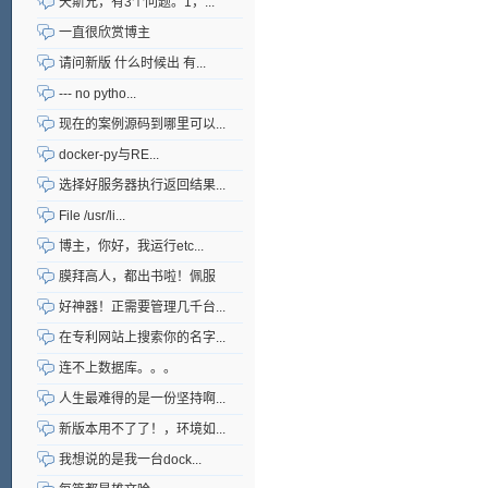
天斯兄，有3个问题。1，...
一直很欣赏博主
请问新版 什么时候出 有...
--- no pytho...
现在的案例源码到哪里可以...
docker-py与RE...
选择好服务器执行返回结果...
File /usr/li...
博主，你好，我运行etc...
膜拜高人，都出书啦！佩服
好神器！正需要管理几千台...
在专利网站上搜索你的名字...
连不上数据库。。。
人生最难得的是一份坚持啊...
新版本用不了了！，环境如...
我想说的是我一台dock...