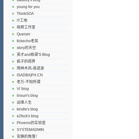
young for you
ThinkSOA
IT工地
晓辉工作室
Queryer
tickecho老吴
story的天空
英才and栋梁'S Blog
疯子的视界
雨林木风-高进波
ISADBA|FH.CN
老万-不知所谓
Vi`blog
linxun's blog
运维人生
kindle's blog
e2fsck's blog
Phoenix的实验室
SYSTEMADMIN
安静的角落！