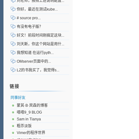
刘老师，按照上述说明配置...
你好，最近在测试kube...
# source pro...
有没有电子版？
好文！前段时间刚搞定这块...
刘天斯，你这个网站是用什...
我想知道 在运行pyth...
OMserver页面中的...
LZ的书我买了，我觉得s...
链接
同事好友
蒙其·B·宾森的博客
嘻嘻9_9 BLOG
Sam in Tianya
粗苶淡饭
Vimer的程序世界