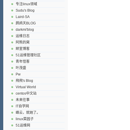
专注linux领域
Sudu's Blog
Laird-SA
鹧鸪天BLOG
darkmi'blog
运维日志
阿熊的窝
陋室博客
51运维管理社区
青年怪客
叶茂盛
Pw
飛飛's Blog
Virtual World
centos中文站
未来往事
IT自学网
峰云，就她了。
linux菜园子
51运维网