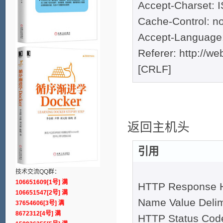
Accept-Charset: 
Cache-Control: n
Accept-Language:
Referer: http://we
[CRLF]
返回主机头
引用
技术交流QQ群：
106651609[1号] 满
HTTP Response 
106651547[2号] 满
Name Value Deli
37654606[3号] 满
8672312[4号] 满
HTTP Status Cod