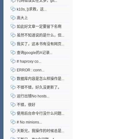
代码错误实在太多，git...
k10s, ])求救，这...
高大上
如此好文章一定要留下名啊
虽然不知道说的是什么，但...
我买了，这本书有没有网页...
查询google的A记录...
# haproxy co...
ERROR : conn...
数据库内容是怎么样操作是...
不错不错，好久没更新了。
运行出错No hosts...
不错，很好
使用后台命令行没什么问题...
# No minions...
天斯兄，我操作的时候总是...