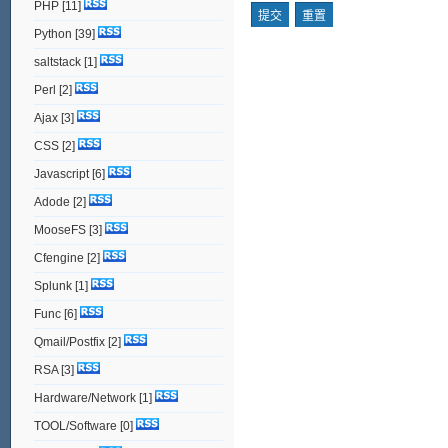
PHP
[11]
Python
[39]
saltstack
[1]
Perl
[2]
Ajax
[3]
CSS
[2]
Javascript
[6]
Adode
[2]
MooseFS
[3]
Cfengine
[2]
Splunk
[1]
Func
[6]
Qmail/Postfix
[2]
RSA
[3]
Hardware/Network
[1]
TOOL/Software
[0]