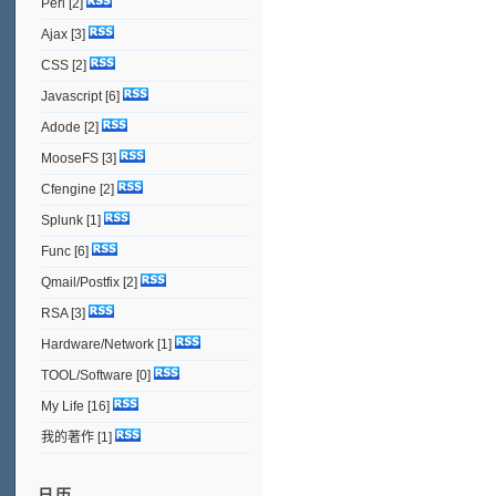
Perl
[2]
Ajax
[3]
CSS
[2]
Javascript
[6]
Adode
[2]
MooseFS
[3]
Cfengine
[2]
Splunk
[1]
Func
[6]
Qmail/Postfix
[2]
RSA
[3]
Hardware/Network
[1]
TOOL/Software
[0]
My Life
[16]
我的著作
[1]
日历