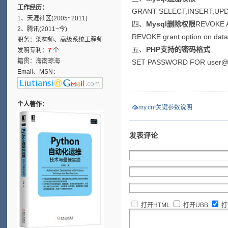
工作经历：
GRANT SELECT,INSERT,UPDA
1、天涯社区(2005~2011)
四、
Mysql删除权限
REVOKE A
2、腾讯(2011~今)
REVOKE grant option on dat
职务：架构师、高级系统工程师
五、
PHP支持的密码格式
发明专利：
7
个
籍贯：海南琼海
SET PASSWORD FOR user@lo
Email、MSN：
个人著作：
my.cnf关键参数说明
发表评论
打开HTML
打开UBB
打