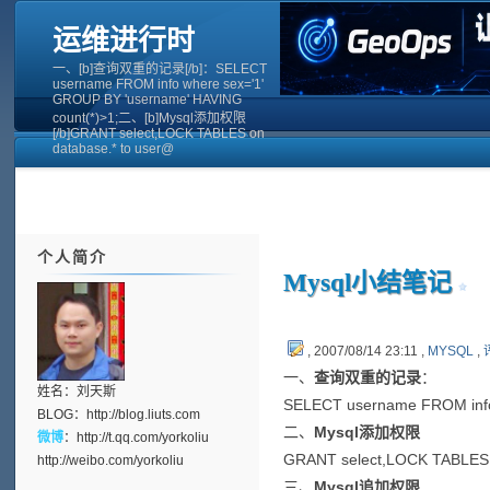
运维进行时
一、[b]查询双重的记录[/b]：SELECT
username FROM info where sex='1'
GROUP BY 'username' HAVING
count(*)>1;二、[b]Mysql添加权限
[/b]GRANT select,LOCK TABLES on
database.* to user@
个人简介
Mysql小结笔记
, 2007/08/14 23:11 ,
MYSQL
,
一、
查询双重的记录
：
姓名：刘天斯
SELECT username FROM info
BLOG：
http://blog.liuts.com
二、
Mysql添加权限
微博
：
http://t.qq.com/yorkoliu
GRANT select,LOCK TABLES on 
http://weibo.com/yorkoliu
三、
Mysql追加权限