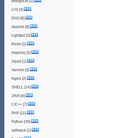
MongoDB
[2]
LVS
[4]
DNS
[6]
Apache
[8]
Lighttpd
[3]
Resin
[1]
Haproxy
[2]
Squid
[1]
Varnish
[3]
Nginx
[2]
SHELL
[14]
JAVA
[4]
C/C++
[7]
PHP
[11]
Python
[39]
saltstack
[1]