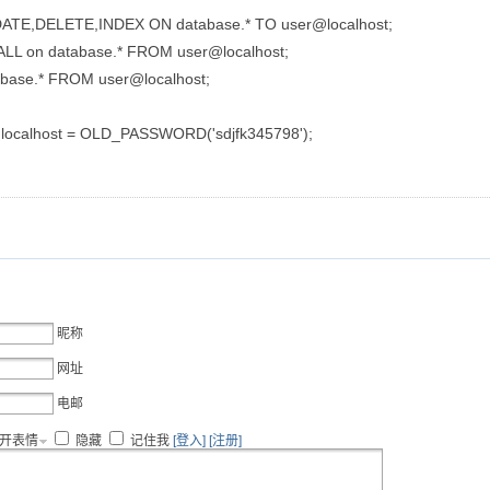
TE,DELETE,INDEX ON database.* TO user@localhost;
LL on database.* FROM user@localhost;
abase.* FROM user@localhost;
calhost = OLD_PASSWORD('sdjfk345798');
昵称
网址
电邮
开表情
隐藏
记住我
[登入]
[注册]