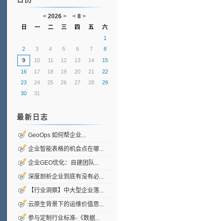
<
2026
>
<
8
>
日
一
二
三
四
五
六
1
2
3
4
5
6
7
8
9
10
11
12
13
14
15
16
17
18
19
20
21
22
23
24
25
26
27
28
29
30
31
最新日志
GeoOps 如何帮企业...
企业智能表格的机会点在哪...
企业GEO优化：自建团队...
深度剖析企业到底有没有必...
【行业洞察】中大型企业落...
云原生背景下的运维价值思...
参与定制行业标准-《数据...