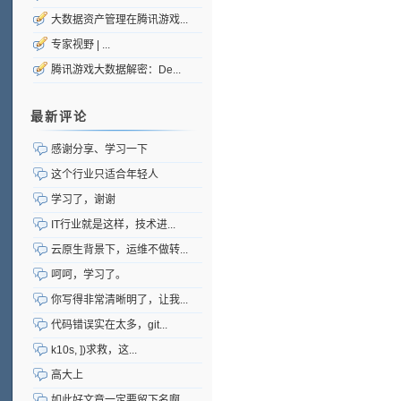
大数据资产管理在腾讯游戏...
专家视野 | ...
腾讯游戏大数据解密：De...
最新评论
感谢分享、学习一下
这个行业只适合年轻人
学习了，谢谢
IT行业就是这样，技术进...
云原生背景下，运维不做转...
呵呵，学习了。
你写得非常清晰明了，让我...
代码错误实在太多，git...
k10s, ])求救，这...
高大上
如此好文章一定要留下名啊