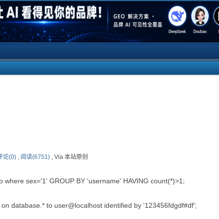
评论(0)
,
阅读(6751)
, Via 本站原创
 where sex='1' GROUP BY 'username' HAVING count(*)>1;
database.* to user@localhost identified by '123456fdgdf#df';