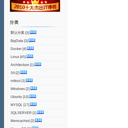
分类
默认分类
[3]
BigData
[3]
Docker
[4]
Linux
[45]
Architecture
[1]
SA
[2]
rrdtool
[1]
Windows
[2]
Ubuntu
[10]
MYSQL
[17]
SQLSERVER
[1]
Memcached
[2]