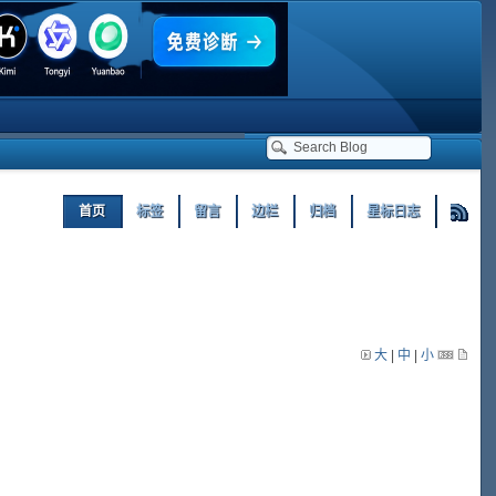
首页
标签
留言
边栏
归档
星标日志
大
|
中
|
小