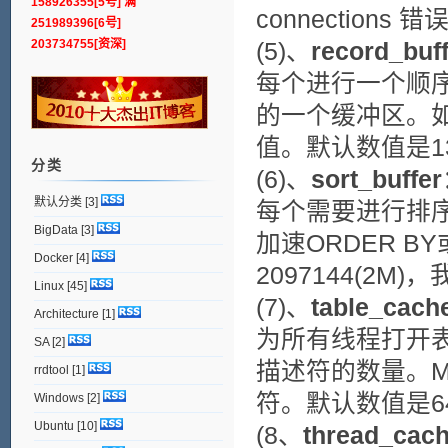
158926355[5号] 满
connection
251989396[6号]
203734755[资深]
(5)、
record_buff
每个进行一个顺
的一个缓冲区。
值。默认数值是1310
分类
(6)、
sort_buffer
默认分类
[3]
每个需要进行排
BigData
[3]
加速ORDER B
Docker
[4]
2097144(2M)，
Linux
[45]
(7)、
table_cach
Architecture
[1]
为所有线程打开表
SA
[2]
描述符的数量。M
rrdtool
[1]
符。默认数值是6
Windows
[2]
Ubuntu
[10]
(8、
thread_cach