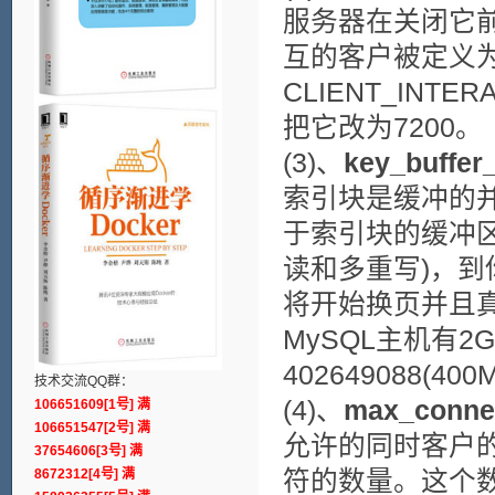
服务器在关闭它
互的客户被定义为对 m
CLIENT_INT
把它改为7200。
(3)、
key_buffer
索引块是缓冲的并且
于索引块的缓冲
读和多重写)，
将开始换页并且真的
MySQL主机有
402649088(400
技术交流QQ群：
(4)、
max_conne
106651609[1号] 满
106651547[2号] 满
允许的同时客户的
37654606[3号] 满
8672312[4号] 满
符的数量。这个数