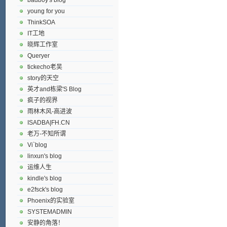
young for you
ThinkSOA
IT工地
晓辉工作室
Queryer
tickecho老吴
story的天空
英才and栋梁'S Blog
疯子的视界
雨林木风-高进波
ISADBA|FH.CN
老万-不知所谓
Vi`blog
linxun's blog
运维人生
kindle's blog
e2fsck's blog
Phoenix的实验室
SYSTEMADMIN
安静的角落！