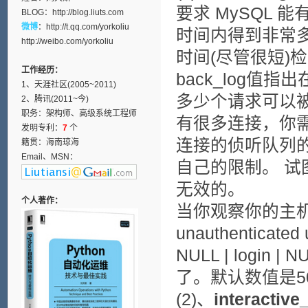
要求 MySQL 
BLOG：
http://blog.liuts.com
微博
：
http://t.qq.com/yorkoliu
时间内得到非常
http://weibo.com/yorkoliu
时间(尽管很短)
工作经历：
back_log值
1、天涯社区(2005~2011)
多少个请求可以
2、腾讯(2011~今)
职务：架构师、高级系统工程师
有很多连接，你需
发明专利：
7
个
连接的侦听队列
籍贯：海南琼海
Email、MSN：
自己的限制。 试
无效的。
个人著作：
当你观察你的主机进
unauthenticated 
NULL | login
了。默认数值是5
(2)、
interactive