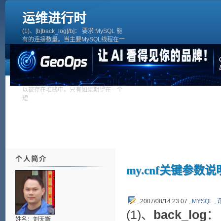
运维进行时
(1)、[b]back_log[/b]： 要求 MySQL 能
有的连接数量。当主要MySQL线程在一
个很短时间内得到非常多的连接请求，
这就起作用，然后主线程花些时间(尽管
很短)检查连接并且启动一个新线程。
back_log值指出在MySQL暂时停止回
答新请求之前的短时间内多少个请求可
以被存在堆栈中。只有如果期望在一个
短
个人简介
my.cnf关键参数
, 2007/08/14 23:07 ,
MYSQL
,
评
(1)、
back_log
：
姓名：刘天斯