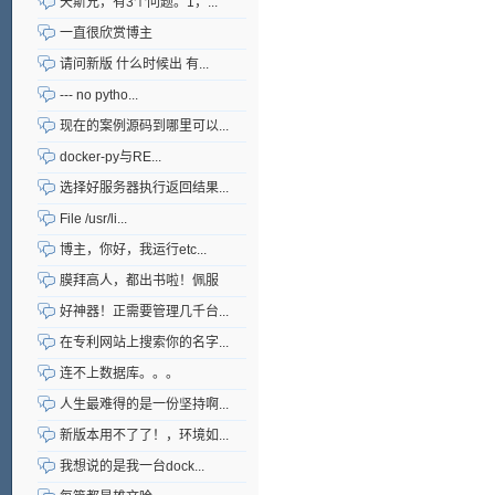
天斯兄，有3个问题。1，...
一直很欣赏博主
请问新版 什么时候出 有...
--- no pytho...
现在的案例源码到哪里可以...
docker-py与RE...
选择好服务器执行返回结果...
File /usr/li...
博主，你好，我运行etc...
膜拜高人，都出书啦！佩服
好神器！正需要管理几千台...
在专利网站上搜索你的名字...
连不上数据库。。。
人生最难得的是一份坚持啊...
新版本用不了了！，环境如...
我想说的是我一台dock...