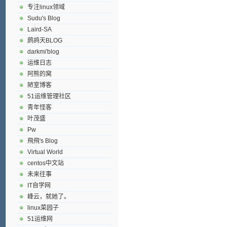
专注linux领域
Sudu's Blog
Laird-SA
鹧鸪天BLOG
darkmi'blog
运维日志
阿熊的窝
陋室博客
51运维管理社区
青年怪客
叶茂盛
Pw
飛飛's Blog
Virtual World
centos中文站
未来往事
IT自学网
峰云，就她了。
linux菜园子
51运维网