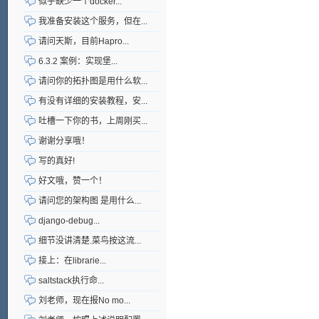
似乎缺少一个docker...
我准备安装这个服务，但在...
请问天斯，目前Hapro...
6.3.2 案例：实现堡...
请问你的拓扑图是用什么软...
有没有详细的安装教程，安...
吐槽一下你的书，上周刚买...
谢谢分享哦！
写的真好!
好文哦，赞一个！
请问您的架构图 是用什么...
django-debug...
细节没讲清楚.菜鸟按这流...
接上：在librarie...
saltstack执行命...
刘老师，现在报No mo...