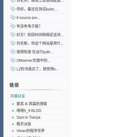
刘老师，按照上述说明配置...
你好，最近在测试kube...
# source pro...
有没有电子版？
好文！前段时间刚搞定这块...
刘天斯，你这个网站是用什...
我想知道 在运行pyth...
OMserver页面中的...
LZ的书我买了，我觉得s...
链接
同事好友
蒙其·B·宾森的博客
嘻嘻9_9 BLOG
Sam in Tianya
粗苶淡饭
Vimer的程序世界