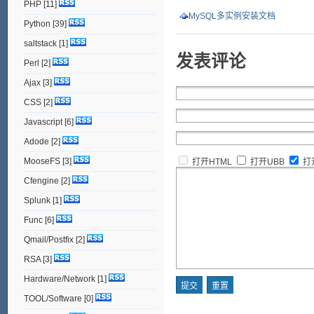
PHP
[11]
MySQL多实例安装文档
Python
[39]
saltstack
[1]
发表评论
Perl
[2]
Ajax
[3]
CSS
[2]
Javascript
[6]
Adode
[2]
MooseFS
[3]
打开HTML
打开UBB
打
Cfengine
[2]
Splunk
[1]
Func
[6]
Qmail/Postfix
[2]
RSA
[3]
Hardware/Network
[1]
TOOL/Software
[0]