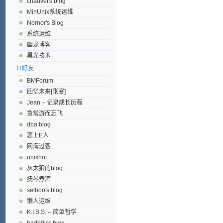
chauvet's blog
MinUnix系统运维
Nornor's Blog
系统运维
幽龙博客
黑光技术
IT好友
BMForum
回忆未来[张宴]
Jean – 记录成长历程
鱼常游而忘飞
dba blog
恋上E人
网海过客
unixhot
灰太狼的blog
抚琴煮酒
selboo's blog
懒人运维
K.I.S.S. – 简单哲学
badb0y's blog