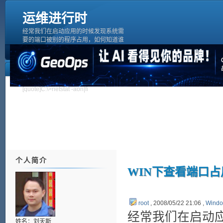
运维进行时
经常我们在启动应用的时候发现系统需
要的端口被别的程序占用，如何知道谁
占有了我们需要的端口，很多人都比较
头疼，下面就介绍一种非常简单的方
法，希望对大家有用假如我们需要确定
谁占用了我们的9050端口1、Windows
平台在windows命令行窗口下执行：
[quote]C:\>netstat -aon|fi
个人简介
WIN下查看端口
root
, 2008/05/22 21:06 ,
Wind
经常我们在启动
姓名：刘天斯