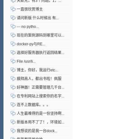
天斯兄，有3个问题。1，...
一直很欣赏博主
请问新版 什么时候出 有...
--- no pytho...
现在的案例源码到哪里可以...
docker-py与RE...
选择好服务器执行返回结果...
File /usr/li...
博主，你好，我运行etc...
膜拜高人，都出书啦！佩服
好神器！正需要管理几千台...
在专利网站上搜索你的名字...
连不上数据库。。。
人生最难得的是一份坚持啊...
新版本用不了了！，环境如...
我想说的是我一台dock...