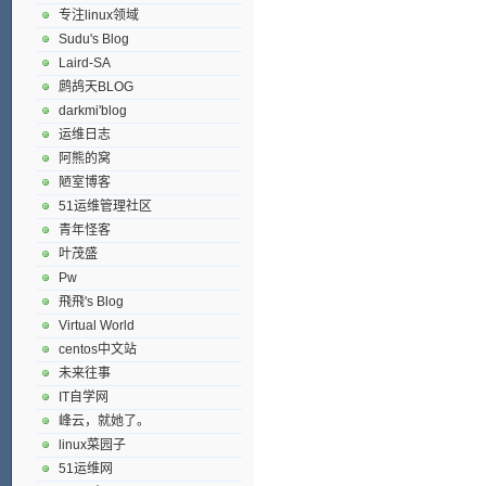
专注linux领域
Sudu's Blog
Laird-SA
鹧鸪天BLOG
darkmi'blog
运维日志
阿熊的窝
陋室博客
51运维管理社区
青年怪客
叶茂盛
Pw
飛飛's Blog
Virtual World
centos中文站
未来往事
IT自学网
峰云，就她了。
linux菜园子
51运维网