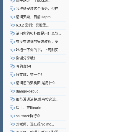
似乎缺少一个docker...
我准备安装这个服务，但在...
请问天斯，目前Hapro...
6.3.2 案例：实现堡...
请问你的拓扑图是用什么软...
有没有详细的安装教程，安...
吐槽一下你的书，上周刚买...
谢谢分享哦！
写的真好!
好文哦，赞一个！
请问您的架构图 是用什么...
django-debug...
细节没讲清楚.菜鸟按这流...
接上：在librarie...
saltstack执行命...
刘老师，现在报No mo...