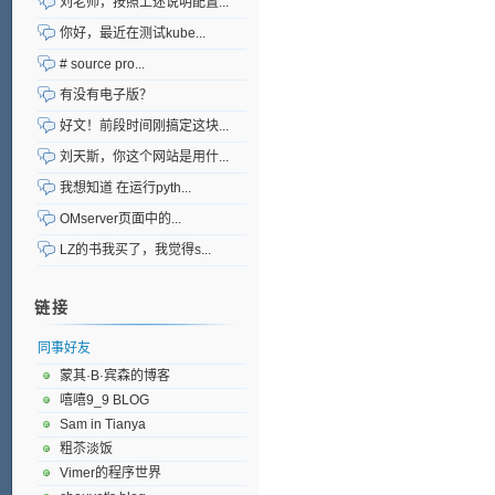
刘老师，按照上述说明配置...
你好，最近在测试kube...
# source pro...
有没有电子版？
好文！前段时间刚搞定这块...
刘天斯，你这个网站是用什...
我想知道 在运行pyth...
OMserver页面中的...
LZ的书我买了，我觉得s...
链接
同事好友
蒙其·B·宾森的博客
嘻嘻9_9 BLOG
Sam in Tianya
粗苶淡饭
Vimer的程序世界