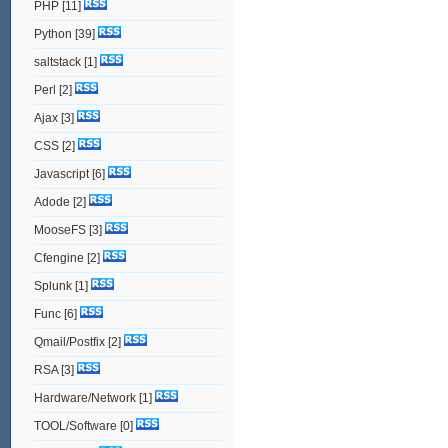
PHP
[11]
Python
[39]
saltstack
[1]
Perl
[2]
Ajax
[3]
CSS
[2]
Javascript
[6]
Adode
[2]
MooseFS
[3]
Cfengine
[2]
Splunk
[1]
Func
[6]
Qmail/Postfix
[2]
RSA
[3]
Hardware/Network
[1]
TOOL/Software
[0]