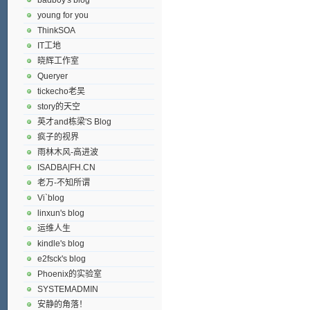
young for you
ThinkSOA
IT工地
晓辉工作室
Queryer
tickecho老吴
story的天空
英才and栋梁'S Blog
疯子的视界
雨林木风-高进波
ISADBA|FH.CN
老万-不知所谓
Vi`blog
linxun's blog
运维人生
kindle's blog
e2fsck's blog
Phoenix的实验室
SYSTEMADMIN
安静的角落！