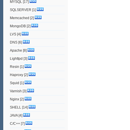
MYSQL
[17]
SQLSERVER
[1]
Memcached
[2]
MongoDB
[2]
LVS
[4]
DNS
[6]
Apache
[8]
Lighttpd
[3]
Resin
[1]
Haproxy
[2]
Squid
[1]
Varnish
[3]
Nginx
[2]
SHELL
[14]
JAVA
[4]
C/C++
[7]