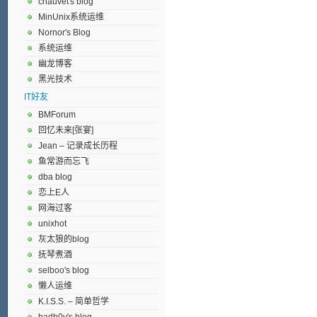
chauvet's blog
MinUnix系统运维
Nornor's Blog
系统运维
幽龙博客
黑光技术
IT好友
BMForum
回忆未来[张宴]
Jean – 记录成长历程
鱼常游而忘飞
dba blog
恋上E人
网海过客
unixhot
灰太狼的blog
抚琴煮酒
selboo's blog
懒人运维
K.I.S.S. – 简单哲学
badb0y's blog