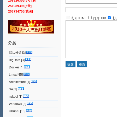
158926355[5号] 满
251989396[6号]
203734755[资深]
打开HTML
打开UBB
打
分类
默认分类
[3]
BigData
[3]
Docker
[4]
Linux
[45]
Architecture
[1]
SA
[2]
rrdtool
[1]
Windows
[2]
Ubuntu
[10]