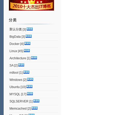
分类
默认分类
[3]
BigData
[3]
Docker
[4]
Linux
[45]
Architecture
[1]
SA
[2]
rrdtool
[1]
Windows
[2]
Ubuntu
[10]
MYSQL
[17]
SQLSERVER
[1]
Memcached
[2]