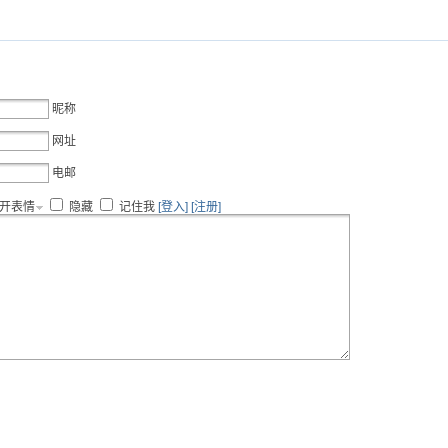
昵称
网址
电邮
开表情
隐藏
记住我
[登入]
[注册]