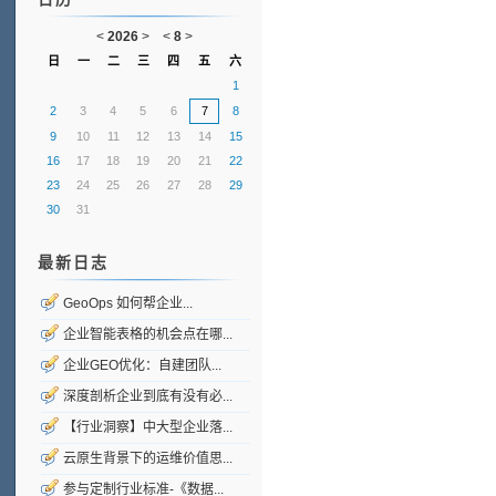
<
2026
>
<
8
>
日
一
二
三
四
五
六
1
2
3
4
5
6
7
8
9
10
11
12
13
14
15
16
17
18
19
20
21
22
23
24
25
26
27
28
29
30
31
最新日志
GeoOps 如何帮企业...
企业智能表格的机会点在哪...
企业GEO优化：自建团队...
深度剖析企业到底有没有必...
【行业洞察】中大型企业落...
云原生背景下的运维价值思...
参与定制行业标准-《数据...