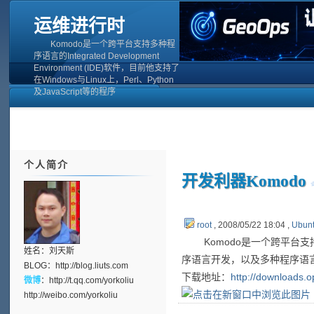
运维进行时
Komodo是一个跨平台支持多种程
序语言的Integrated Development
Environment (IDE)软件，目前他支持了
在Windows与Linux上，Perl、Python
及JavaScript等的程序
个人简介
开发利器Komodo
root
, 2008/05/22 18:04 ,
Ubun
Komodo是一个跨平台支持多种程序语
姓名：刘天斯
序语言开发，以及多种程序语
BLOG：
http://blog.liuts.com
下载地址：
http://downloads.
微博
：
http://t.qq.com/yorkoliu
http://weibo.com/yorkoliu