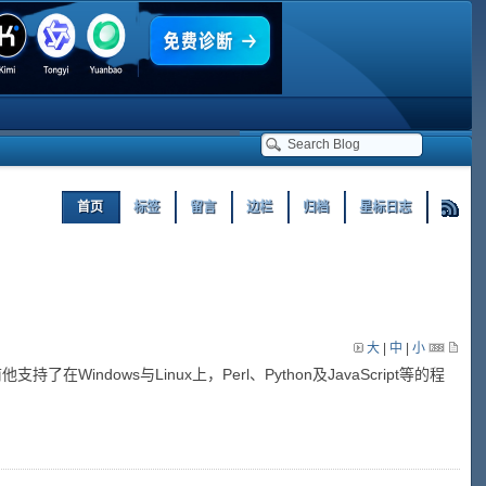
首页
标签
留言
边栏
归档
星标日志
大
|
中
|
小
支持了在Windows与Linux上，Perl、Python及JavaScript等的程