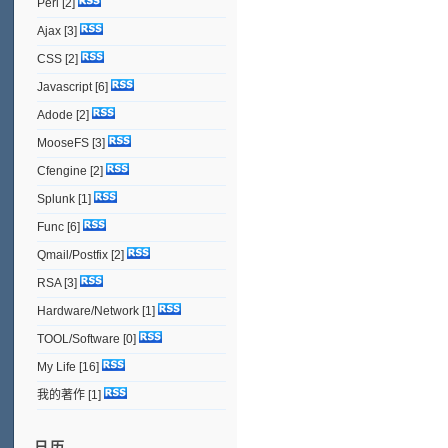
Perl
[2]
Ajax
[3]
CSS
[2]
Javascript
[6]
Adode
[2]
MooseFS
[3]
Cfengine
[2]
Splunk
[1]
Func
[6]
Qmail/Postfix
[2]
RSA
[3]
Hardware/Network
[1]
TOOL/Software
[0]
My Life
[16]
我的著作
[1]
日历