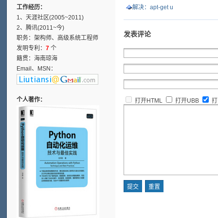
工作经历：
解决：apt-get u
1、天涯社区(2005~2011)
2、腾讯(2011~今)
发表评论
职务：架构师、高级系统工程师
发明专利：
7
个
籍贯：海南琼海
Email、MSN：
个人著作：
打开HTML
打开UBB
打