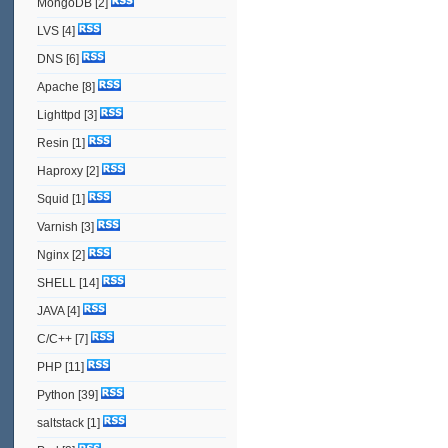
MongoDB
[2]
LVS
[4]
DNS
[6]
Apache
[8]
Lighttpd
[3]
Resin
[1]
Haproxy
[2]
Squid
[1]
Varnish
[3]
Nginx
[2]
SHELL
[14]
JAVA
[4]
C/C++
[7]
PHP
[11]
Python
[39]
saltstack
[1]