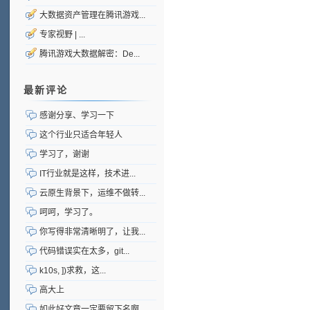
大数据资产管理在腾讯游戏...
专家视野 | ...
腾讯游戏大数据解密：De...
最新评论
感谢分享、学习一下
这个行业只适合年轻人
学习了，谢谢
IT行业就是这样，技术进...
云原生背景下，运维不做转...
呵呵，学习了。
你写得非常清晰明了，让我...
代码错误实在太多，git...
k10s, ])求救，这...
高大上
如此好文章一定要留下名啊