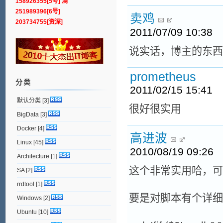
158926355[5号] 满
251989396[6号]
卖鸡
203734755[资深]
2011/07/09 10:38
说实话，博主的东西
prometheus
分类
2011/02/15 15:41
默认分类
[3]
很好很实用
BigData
[3]
Docker
[4]
高进波
Linux
[45]
2010/08/19 09:26
Architecture
[1]
这个非常实用哈，可
SA
[2]
rrdtool
[1]
要是对脚本有个详细
Windows
[2]
Ubuntu
[10]