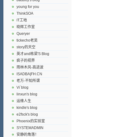
young for you
ThinkSOA
IT工地
晓辉工作室
Queryer
tickecho老吴
story的天空
英才and栋梁'S Blog
疯子的视界
雨林木风-高进波
ISADBA|FH.CN
老万-不知所谓
Vi`blog
linxun's blog
运维人生
kindle's blog
e2fsck's blog
Phoenix的实验室
SYSTEMADMIN
安静的角落！