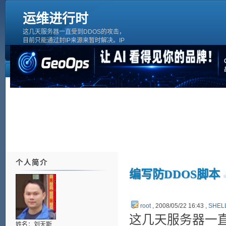
运维进行时
这几天服务器一直受到DDOS的攻击，
目前只能通过封IP来源来暂时解决。IP
不源变化多端，光靠手工来添加简直是
恶梦，想了个方法，用SHELL来做。
[codes=c]#!/bin/sh/bin/netstat -na|grep
ESTABLISHED|awk '{print $5}'|awk
个人简介
编写防DDOS脚本
root
, 2008/05/22 16:43 ,
SHEL
这几天服务器一直
姓名：刘天斯