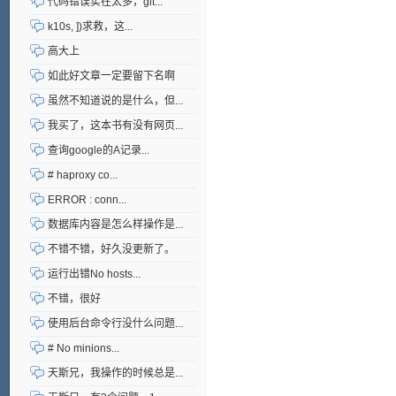
代码错误实在太多，git...
k10s, ])求救，这...
高大上
如此好文章一定要留下名啊
虽然不知道说的是什么，但...
我买了，这本书有没有网页...
查询google的A记录...
# haproxy co...
ERROR : conn...
数据库内容是怎么样操作是...
不错不错，好久没更新了。
运行出错No hosts...
不错，很好
使用后台命令行没什么问题...
# No minions...
天斯兄，我操作的时候总是...