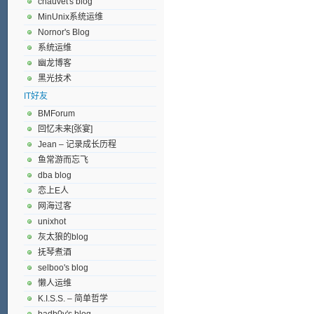
chauvet's blog
MinUnix系统运维
Nornor's Blog
系统运维
幽龙博客
黑光技术
IT好友
BMForum
回忆未来[张宴]
Jean – 记录成长历程
鱼常游而忘飞
dba blog
恋上E人
网海过客
unixhot
灰太狼的blog
抚琴煮酒
selboo's blog
懒人运维
K.I.S.S. – 简单哲学
badb0y's blog