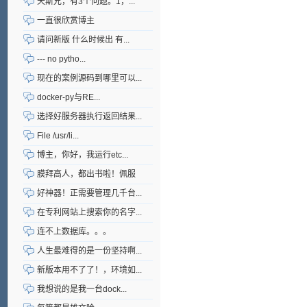
天斯兄，有3个问题。1，...
一直很欣赏博主
请问新版 什么时候出 有...
--- no pytho...
现在的案例源码到哪里可以...
docker-py与RE...
选择好服务器执行返回结果...
File /usr/li...
博主，你好，我运行etc...
膜拜高人，都出书啦！佩服
好神器！正需要管理几千台...
在专利网站上搜索你的名字...
连不上数据库。。。
人生最难得的是一份坚持啊...
新版本用不了了！，环境如...
我想说的是我一台dock...