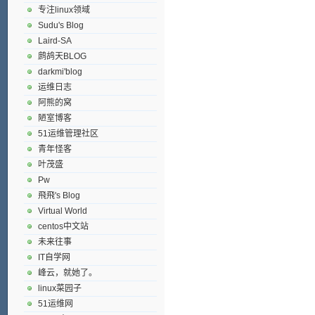
专注linux领域
Sudu's Blog
Laird-SA
鹧鸪天BLOG
darkmi'blog
运维日志
阿熊的窝
陋室博客
51运维管理社区
青年怪客
叶茂盛
Pw
飛飛's Blog
Virtual World
centos中文站
未来往事
IT自学网
峰云，就她了。
linux菜园子
51运维网