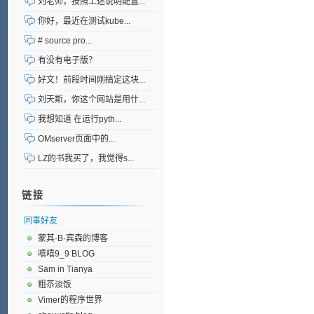
刘老师，按照上述说明配置...
你好，最近在测试kube...
# source pro...
有没有电子版？
好文！前段时间刚搞定这块...
刘天斯，你这个网站是用什...
我想知道 在运行pyth...
OMserver页面中的...
LZ的书我买了，我觉得s...
链接
同事好友
蒙其·B·宾森的博客
嘻嘻9_9 BLOG
Sam in Tianya
粗苶淡饭
Vimer的程序世界