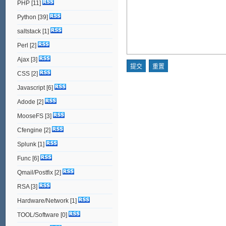
PHP
[11]
Python
[39]
saltstack
[1]
Perl
[2]
Ajax
[3]
CSS
[2]
Javascript
[6]
Adode
[2]
MooseFS
[3]
Cfengine
[2]
Splunk
[1]
Func
[6]
Qmail/Postfix
[2]
RSA
[3]
Hardware/Network
[1]
TOOL/Software
[0]