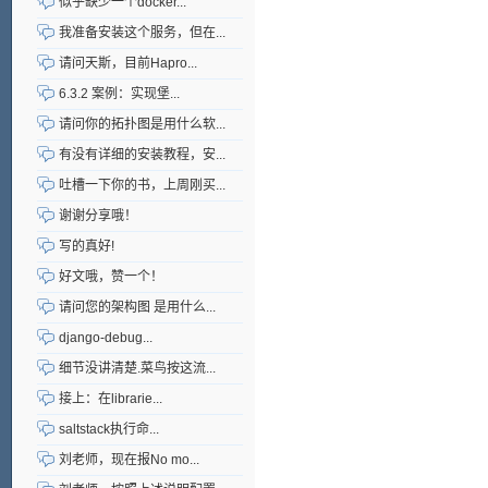
似乎缺少一个docker...
我准备安装这个服务，但在...
请问天斯，目前Hapro...
6.3.2 案例：实现堡...
请问你的拓扑图是用什么软...
有没有详细的安装教程，安...
吐槽一下你的书，上周刚买...
谢谢分享哦！
写的真好!
好文哦，赞一个！
请问您的架构图 是用什么...
django-debug...
细节没讲清楚.菜鸟按这流...
接上：在librarie...
saltstack执行命...
刘老师，现在报No mo...