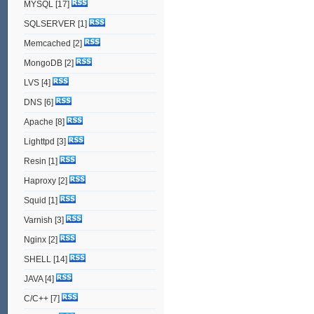
MYSQL
[17]
SQLSERVER
[1]
Memcached
[2]
MongoDB
[2]
LVS
[4]
DNS
[6]
Apache
[8]
Lighttpd
[3]
Resin
[1]
Haproxy
[2]
Squid
[1]
Varnish
[3]
Nginx
[2]
SHELL
[14]
JAVA
[4]
C/C++
[7]