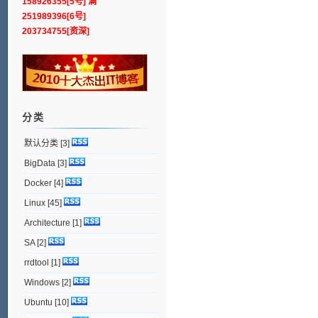
158926355[5号] 满
251989396[6号]
203734755[资深]
分类
默认分类
[3]
BigData
[3]
Docker
[4]
Linux
[45]
Architecture
[1]
SA
[2]
rrdtool
[1]
Windows
[2]
Ubuntu
[10]