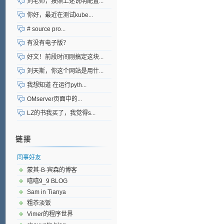
刘老师，按照上述说明配置...
你好，最近在测试kube...
# source pro...
有没有电子版？
好文！前段时间刚搞定这块...
刘天斯，你这个网站是用什...
我想知道 在运行pyth...
OMserver页面中的...
LZ的书我买了，我觉得s...
链接
同事好友
蒙其·B·宾森的博客
嘻嘻9_9 BLOG
Sam in Tianya
粗苶淡饭
Vimer的程序世界