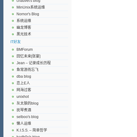
chauvet's blog
MinUnix系统运维
Nornor's Blog
系统运维
幽龙博客
黑光技术
IT好友
BMForum
回忆未来[张宴]
Jean – 记录成长历程
鱼常游而忘飞
dba blog
恋上E人
网海过客
unixhot
灰太狼的blog
抚琴煮酒
selboo's blog
懒人运维
K.I.S.S. – 简单哲学
badb0y's blog