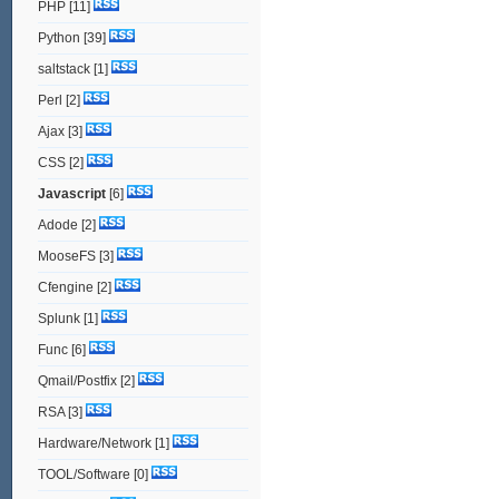
PHP
[11]
Python
[39]
saltstack
[1]
Perl
[2]
Ajax
[3]
CSS
[2]
Javascript
[6]
Adode
[2]
MooseFS
[3]
Cfengine
[2]
Splunk
[1]
Func
[6]
Qmail/Postfix
[2]
RSA
[3]
Hardware/Network
[1]
TOOL/Software
[0]