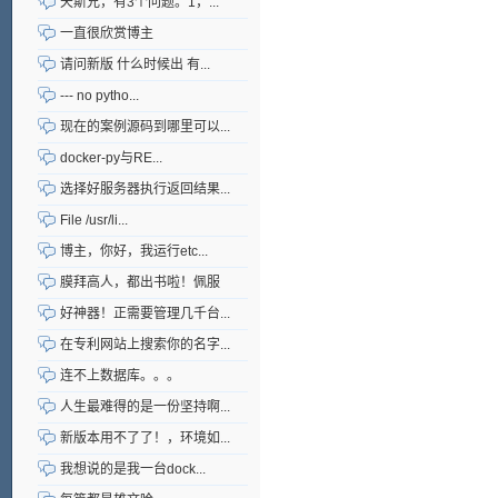
天斯兄，有3个问题。1，...
一直很欣赏博主
请问新版 什么时候出 有...
--- no pytho...
现在的案例源码到哪里可以...
docker-py与RE...
选择好服务器执行返回结果...
File /usr/li...
博主，你好，我运行etc...
膜拜高人，都出书啦！佩服
好神器！正需要管理几千台...
在专利网站上搜索你的名字...
连不上数据库。。。
人生最难得的是一份坚持啊...
新版本用不了了！，环境如...
我想说的是我一台dock...