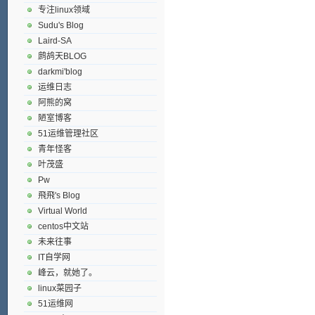
专注linux领域
Sudu's Blog
Laird-SA
鹧鸪天BLOG
darkmi'blog
运维日志
阿熊的窝
陋室博客
51运维管理社区
青年怪客
叶茂盛
Pw
飛飛's Blog
Virtual World
centos中文站
未来往事
IT自学网
峰云，就她了。
linux菜园子
51运维网