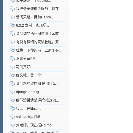
似乎缺少一个docker...
我准备安装这个服务，但在...
请问天斯，目前Hapro...
6.3.2 案例：实现堡...
请问你的拓扑图是用什么软...
有没有详细的安装教程，安...
吐槽一下你的书，上周刚买...
谢谢分享哦！
写的真好!
好文哦，赞一个！
请问您的架构图 是用什么...
django-debug...
细节没讲清楚.菜鸟按这流...
接上：在librarie...
saltstack执行命...
刘老师，现在报No mo...