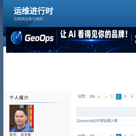
运维进行时
互联网运维与架构
分页： 2/6
1
2
3
4
个人简介
[
Javascript
]
IP地址输入框
姓名：刘天斯