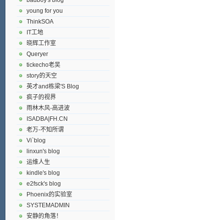
young for you
ThinkSOA
IT工地
晓辉工作室
Queryer
tickecho老吴
story的天空
英才and栋梁'S Blog
疯子的视界
雨林木风-高进波
ISADBA|FH.CN
老万-不知所谓
Vi`blog
linxun's blog
运维人生
kindle's blog
e2fsck's blog
Phoenix的实验室
SYSTEMADMIN
安静的角落！